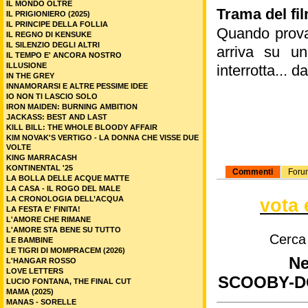
IL MONDO OLTRE
Trama del fil
IL PRIGIONIERO (2025)
IL PRINCIPE DELLA FOLLIA
Quando prova
IL REGNO DI KENSUKE
IL SILENZIO DEGLI ALTRI
arriva su un
IL TEMPO E' ANCORA NOSTRO
ILLUSIONE
interrotta... 
IN THE GREY
INNAMORARSI E ALTRE PESSIME IDEE
IO NON TI LASCIO SOLO
IRON MAIDEN: BURNING AMBITION
JACKASS: BEST AND LAST
KILL BILL: THE WHOLE BLOODY AFFAIR
KIM NOVAK'S VERTIGO - LA DONNA CHE VISSE DUE
VOLTE
KING MARRACASH
KONTINENTAL '25
Commenti
Foru
LA BOLLA DELLE ACQUE MATTE
LA CASA - IL ROGO DEL MALE
LA CRONOLOGIA DELL’ACQUA
vota 
LA FESTA E' FINITA!
L'AMORE CHE RIMANE
L'AMORE STA BENE SU TUTTO
Cerca
LE BAMBINE
LE TIGRI DI MOMPRACEM (2026)
Ne
L'HANGAR ROSSO
LOVE LETTERS
SCOOBY-DO
LUCIO FONTANA, THE FINAL CUT
MAMA (2025)
MANAS - SORELLE