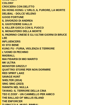
COLONY
CROCIERA CON DELITTO
DA HONG KONG: L'URLO, IL FURORE, LA MORTE
DELIBAL - DOLCE VELENO
GOOD FORTUNE
IL DIVORZIO DI ANDREA
IL GIUSTIZIERE GIALLO
IL KILLER GIOCA CON IL FUOCO
IL MONASTERO DELLA MORTE
IL PADRINO CINESE E GLI ULTIMI GIORNI DI BRUCE
LEE
INFLUENCERS
IO STO BENE
KUNG FU - FURIA, VIOLENZA E TERRORE
L'UOMO DI PECHINO
MADBALL
MAI FIDARSI DI MIO MARITO
MK ULTRA
MONSTER GRIZZLY
QUATTRO STORIE PER NON DORMIRE
RED SPIRIT LAKE
SAVAGE HUNT
SHELTER (2014)
SING SING (2023)
SVANITA NEL NULLA
TAYANG: IL TERRORE DELLA CINA
TEO E ZODI' - UN CAMMELLO PER AMICO
THE BALLAD OF WALLIS ISLAND
THE ENFORCER
TI SPACCO IL MUSO, BIMBA!