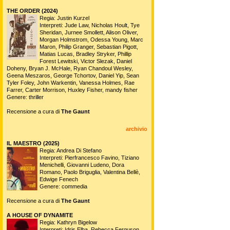
THE ORDER (2024)
Regia: Justin Kurzel
Interpreti: Jude Law, Nicholas Hoult, Tye
Sheridan, Jurnee Smollett, Alison Oliver,
Morgan Holmstrom, Odessa Young, Marc
Maron, Philip Granger, Sebastian Pigott,
Matias Lucas, Bradley Stryker, Phillip
Forest Lewitski, Victor Slezak, Daniel
Doheny, Bryan J. McHale, Ryan Chandoul Wesley,
Geena Meszaros, George Tchortov, Daniel Yip, Sean
Tyler Foley, John Warkentin, Vanessa Holmes, Rae
Farrer, Carter Morrison, Huxley Fisher, mandy fisher
Genere: thriller
Recensione a cura di
The Gaunt
archivio
IL MAESTRO (2025)
Regia: Andrea Di Stefano
Interpreti: Pierfrancesco Favino, Tiziano
Menichelli, Giovanni Ludeno, Dora
Romano, Paolo Briguglia, Valentina Bellè,
Edwige Fenech
Genere: commedia
Recensione a cura di
The Gaunt
A HOUSE OF DYNAMITE
Regia: Kathryn Bigelow
Interpreti: Idris Elba, Rebecca Ferguson,