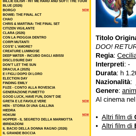
BILLIE EILISH - HIT ME HARD AND SOFT: THE TOUR
BLUE (2026)
BORGO
NEW
BOWIE: THE FINAL ACT
CHAO
CHRIS & MARTINA: THE FINAL SET
CITIZEN VIGILANTE
CLARA (2026)
Titolo Origin
CON LA PIOGGIA DENTRO
CORPI MUTANTI
DOO! RETUR
COS'E' L'AMORE?
CREATURE LUMINOSE
Regia
:
Cecili
DEEP WATER - INCUBO DAGLI ABISSI
DISCLOSURE DAY
Interpreti
: -
DON'T LET THE SUN
DRACULA (2025)
Durata
: h 1.2
E I FIGLI DOPO DI LORO
ELECTION DAY
Nazionalità
:
FINDING EMILY
FUZE - CONTO ALLA ROVESCIA
Genere
:
anim
GENERAZIONE FUMETTO
GOOD LUCK, HAVE FUN, DON’T DIE
Al cinema ne
GRETA E LE FAVOLE VERE
NEW
HEN - STORIA DI UNA GALLINA
HIEDRA
HOKUM
NEW
•
Altri film di
HOPPER - IL SEGRETO DELLA MARMOTTA
IBRIDAZIONI
•
Altri film di
IL BACIO DELLA DONNA RAGNO (2026)
IL GRANDE BOCCIA