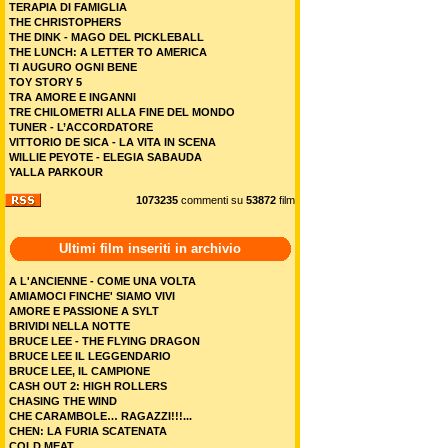
TERAPIA DI FAMIGLIA
THE CHRISTOPHERS
THE DINK - MAGO DEL PICKLEBALL
THE LUNCH: A LETTER TO AMERICA
TI AUGURO OGNI BENE
TOY STORY 5
TRA AMORE E INGANNI
TRE CHILOMETRI ALLA FINE DEL MONDO
TUNER - L’ACCORDATORE
VITTORIO DE SICA - LA VITA IN SCENA
WILLIE PEYOTE - ELEGIA SABAUDA
YALLA PARKOUR
1073235
commenti su
53872
film
Ultimi film inseriti in archivio
A L'ANCIENNE - COME UNA VOLTA
AMIAMOCI FINCHE' SIAMO VIVI
AMORE E PASSIONE A SYLT
BRIVIDI NELLA NOTTE
BRUCE LEE - THE FLYING DRAGON
BRUCE LEE IL LEGGENDARIO
BRUCE LEE, IL CAMPIONE
CASH OUT 2: HIGH ROLLERS
CHASING THE WIND
CHE CARAMBOLE… RAGAZZI!!!...
CHEN: LA FURIA SCATENATA
COLD MEAT