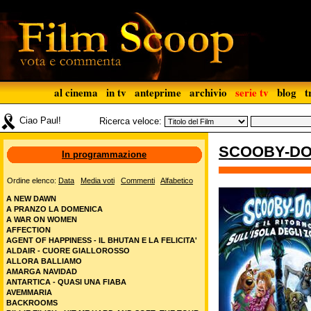
al cinema
in tv
anteprime
archivio
serie tv
blog
t
Ciao Paul!
Ricerca veloce:
SCOOBY-DOO
In programmazione
Ordine elenco:
Data
Media voti
Commenti
Alfabetico
A NEW DAWN
A PRANZO LA DOMENICA
A WAR ON WOMEN
AFFECTION
AGENT OF HAPPINESS - IL BHUTAN E LA FELICITA'
ALDAIR - CUORE GIALLOROSSO
ALLORA BALLIAMO
AMARGA NAVIDAD
ANTARTICA - QUASI UNA FIABA
AVEMMARIA
BACKROOMS