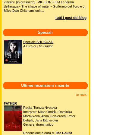
vincitori (in grassetto). MIGLIOR FILM La forma
dell'acqua - The shape of water - Guillermo del Toro e J.
Miles Dale Chiamami col t...
tutti i post del blog
Speciali
Speciale SHOKUZAI
A cura di
The Gaunt
Ultime recensioni inserite
in sala
FATHER
Regia: Tereza Nvotová
Interpreti: Milan Ondrík, Dominika
Moravkova, Anna Geislerová, Peter
Bebjak, Jana Bittnerova
Genere: drammatico
Recensione a cura di
The Gaunt