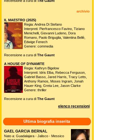
Recensione a cura di
The Gaunt
archivio
IL MAESTRO (2025)
Regia: Andrea Di Stefano
Interpreti: Pierfrancesco Favino, Tiziano
Menichelli, Giovanni Ludeno, Dora
Romano, Paolo Briguglia, Valentina Bellè,
Edwige Fenech
Genere: commedia
Recensione a cura di
The Gaunt
A HOUSE OF DYNAMITE
Regia: Kathryn Bigelow
Interpreti: Idris Elba, Rebecca Ferguson,
Gabriel Basso, Jared Harris, Tracy Letts,
Anthony Ramos, Moses Ingram, Jonah
Hauer-King, Greta Lee, Jason Clarke
Genere: thriller
Recensione a cura di
The Gaunt
elenco recensioni
Ultima biografia inserita
GAEL GARCIA BERNAL
Nato a: Guadalajara - Jalisco - Messico