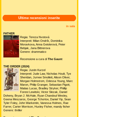
Ultime recensioni inserite
in sala
FATHER
Regia: Tereza Nvotová
Interpreti: Milan Ondrík, Dominika
Moravkova, Anna Geislerová, Peter
Bebjak, Jana Bittnerova
Genere: drammatico
Recensione a cura di
The Gaunt
THE ORDER (2024)
Regia: Justin Kurzel
Interpreti: Jude Law, Nicholas Hoult, Tye
Sheridan, Jurnee Smollett, Alison Oliver,
Morgan Holmstrom, Odessa Young, Marc
Maron, Philip Granger, Sebastian Pigott,
Matias Lucas, Bradley Stryker, Phillip
Forest Lewitski, Victor Slezak, Daniel
Doheny, Bryan J. McHale, Ryan Chandoul Wesley,
Geena Meszaros, George Tchortov, Daniel Yip, Sean
Tyler Foley, John Warkentin, Vanessa Holmes, Rae
Farrer, Carter Morrison, Huxley Fisher, mandy fisher
Genere: thriller