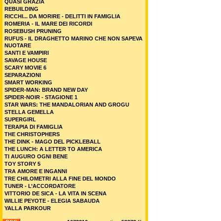
QUASI GRAZIA
REBUILDING
RICCHI... DA MORIRE - DELITTI IN FAMIGLIA
ROMERIA - IL MARE DEI RICORDI
ROSEBUSH PRUNING
RUFUS - IL DRAGHETTO MARINO CHE NON SAPEVA
NUOTARE
SANTI E VAMPIRI
SAVAGE HOUSE
SCARY MOVIE 6
SEPARAZIONI
SMART WORKING
SPIDER-MAN: BRAND NEW DAY
SPIDER-NOIR - STAGIONE 1
STAR WARS: THE MANDALORIAN AND GROGU
STELLA GEMELLA
SUPERGIRL
TERAPIA DI FAMIGLIA
THE CHRISTOPHERS
THE DINK - MAGO DEL PICKLEBALL
THE LUNCH: A LETTER TO AMERICA
TI AUGURO OGNI BENE
TOY STORY 5
TRA AMORE E INGANNI
TRE CHILOMETRI ALLA FINE DEL MONDO
TUNER - L’ACCORDATORE
VITTORIO DE SICA - LA VITA IN SCENA
WILLIE PEYOTE - ELEGIA SABAUDA
YALLA PARKOUR