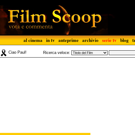
al cinema
in tv
anteprime
archivio
serie tv
blog
t
Ciao Paul!
Ricerca veloce: