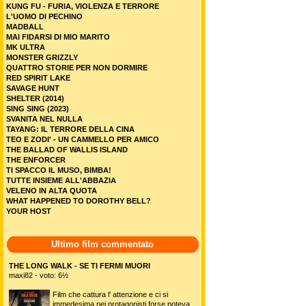
KUNG FU - FURIA, VIOLENZA E TERRORE
L'UOMO DI PECHINO
MADBALL
MAI FIDARSI DI MIO MARITO
MK ULTRA
MONSTER GRIZZLY
QUATTRO STORIE PER NON DORMIRE
RED SPIRIT LAKE
SAVAGE HUNT
SHELTER (2014)
SING SING (2023)
SVANITA NEL NULLA
TAYANG: IL TERRORE DELLA CINA
TEO E ZODI' - UN CAMMELLO PER AMICO
THE BALLAD OF WALLIS ISLAND
THE ENFORCER
TI SPACCO IL MUSO, BIMBA!
TUTTE INSIEME ALL'ABBAZIA
VELENO IN ALTA QUOTA
WHAT HAPPENED TO DOROTHY BELL?
YOUR HOST
Ultimo film commentato
THE LONG WALK - SE TI FERMI MUORI
maxi82 - voto: 6½
Film che cattura l' attenzione e ci si
immedesima nei protagonisti,forse poteva