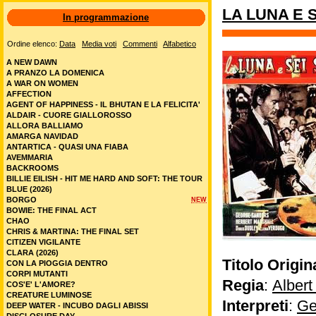
LA LUNA E 
In programmazione
Ordine elenco:
Data
Media voti
Commenti
Alfabetico
A NEW DAWN
A PRANZO LA DOMENICA
A WAR ON WOMEN
AFFECTION
AGENT OF HAPPINESS - IL BHUTAN E LA FELICITA'
ALDAIR - CUORE GIALLOROSSO
ALLORA BALLIAMO
AMARGA NAVIDAD
ANTARTICA - QUASI UNA FIABA
AVEMMARIA
BACKROOMS
BILLIE EILISH - HIT ME HARD AND SOFT: THE TOUR
BLUE (2026)
BORGO
NEW
BOWIE: THE FINAL ACT
CHAO
CHRIS & MARTINA: THE FINAL SET
CITIZEN VIGILANTE
CLARA (2026)
Titolo Origin
CON LA PIOGGIA DENTRO
CORPI MUTANTI
Regia
:
Albert
COS'E' L'AMORE?
CREATURE LUMINOSE
Interpreti
:
Ge
DEEP WATER - INCUBO DAGLI ABISSI