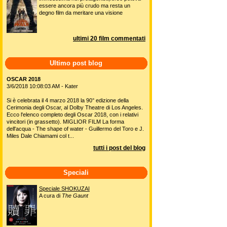
essere ancora più crudo ma resta un
degno film da meritare una visione
ultimi 20 film commentati
Ultimo post blog
OSCAR 2018
3/6/2018 10:08:03 AM - Kater
Si è celebrata il 4 marzo 2018 la 90° edizione della
Cerimonia degli Oscar, al Dolby Theatre di Los Angeles.
Ecco l'elenco completo degli Oscar 2018, con i relativi
vincitori (in grassetto). MIGLIOR FILM La forma
dell'acqua - The shape of water - Guillermo del Toro e J.
Miles Dale Chiamami col t...
tutti i post del blog
Speciali
Speciale SHOKUZAI
A cura di
The Gaunt