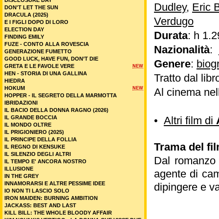
DISCLOSURE DAY
Dudley
,
Eric 
DON'T LET THE SUN
DRACULA (2025)
Verdugo
E I FIGLI DOPO DI LORO
ELECTION DAY
Durata
: h 1.2
FINDING EMILY
FUZE - CONTO ALLA ROVESCIA
Nazionalità
:
GENERAZIONE FUMETTO
GOOD LUCK, HAVE FUN, DON’T DIE
Genere
:
biog
GRETA E LE FAVOLE VERE
NEW
HEN - STORIA DI UNA GALLINA
Tratto dal libr
HIEDRA
HOKUM
NEW
Al cinema nel
HOPPER - IL SEGRETO DELLA MARMOTTA
IBRIDAZIONI
IL BACIO DELLA DONNA RAGNO (2026)
IL GRANDE BOCCIA
•
Altri film di
IL MONDO OLTRE
IL PRIGIONIERO (2025)
IL PRINCIPE DELLA FOLLIA
Trama del fil
IL REGNO DI KENSUKE
IL SILENZIO DEGLI ALTRI
Dal romanzo (
IL TEMPO E' ANCORA NOSTRO
ILLUSIONE
agente di cam
IN THE GREY
INNAMORARSI E ALTRE PESSIME IDEE
dipingere e va
IO NON TI LASCIO SOLO
IRON MAIDEN: BURNING AMBITION
JACKASS: BEST AND LAST
KILL BILL: THE WHOLE BLOODY AFFAIR