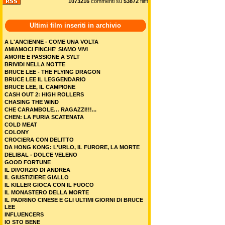
1073216
commenti su
53872
film
Ultimi film inseriti in archivio
A L'ANCIENNE - COME UNA VOLTA
AMIAMOCI FINCHE' SIAMO VIVI
AMORE E PASSIONE A SYLT
BRIVIDI NELLA NOTTE
BRUCE LEE - THE FLYING DRAGON
BRUCE LEE IL LEGGENDARIO
BRUCE LEE, IL CAMPIONE
CASH OUT 2: HIGH ROLLERS
CHASING THE WIND
CHE CARAMBOLE… RAGAZZI!!!...
CHEN: LA FURIA SCATENATA
COLD MEAT
COLONY
CROCIERA CON DELITTO
DA HONG KONG: L'URLO, IL FURORE, LA MORTE
DELIBAL - DOLCE VELENO
GOOD FORTUNE
IL DIVORZIO DI ANDREA
IL GIUSTIZIERE GIALLO
IL KILLER GIOCA CON IL FUOCO
IL MONASTERO DELLA MORTE
IL PADRINO CINESE E GLI ULTIMI GIORNI DI BRUCE
LEE
INFLUENCERS
IO STO BENE