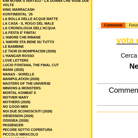
KIM NOVAK'S VERTIGO - LA DONNA CHE VISSE DUE
VOLTE
KING MARRACASH
KONTINENTAL '25
LA BOLLA DELLE ACQUE MATTE
LA CASA - IL ROGO DEL MALE
Commenti
Foru
LA CRONOLOGIA DELL’ACQUA
LA FESTA E' FINITA!
L'AMORE CHE RIMANE
vota 
L'AMORE STA BENE SU TUTTO
LE BAMBINE
LE TIGRI DI MOMPRACEM (2026)
Cerca
L'HANGAR ROSSO
LOVE LETTERS
Ne
LUCIO FONTANA, THE FINAL CUT
MAMA (2025)
MANAS - SORELLE
MANIPULATION (2026)
MASTERS OF THE UNIVERSE
MINIONS & MONSTERS
Commen
MORTAL KOMBAT II
MOTHER MARY
MOTHERS (2026)
NO GOOD MEN
NOI DUE SCONOSCIUTI (2026)
OBSESSION (2026)
ODISSEA (2026)
PASSENGER
PECORE SOTTO COPERTURA
PICCOLO MIRACOLO