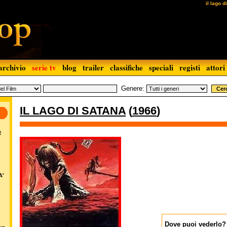
il lago d
archivio
serie tv
blog
trailer
classifiche
speciali
registi
attori
Genere:
IL LAGO DI SATANA
(
1966
)
o
A'
Dove puoi vederlo?