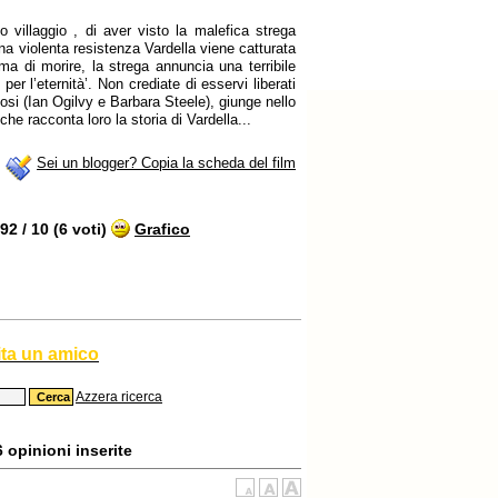
 villaggio , di aver visto la malefica strega
una violenta resistenza Vardella viene catturata
ma di morire, la strega annuncia una terribile
per l’eternità’. Non crediate di esservi liberati
osi (Ian Ogilvy e Barbara Steele), giunge nello
he racconta loro la storia di Vardella...
Sei un blogger? Copia la scheda del film
2 / 10 (6 voti)
Grafico
ita un amico
Azzera ricerca
6 opinioni inserite