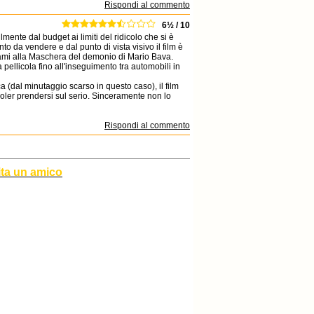
Rispondi al commento
6½ / 10
mente dal budget ai limiti del ridicolo che si è
 da vendere e dal punto di vista visivo il film è
hiami alla Maschera del demonio di Mario Bava.
ellicola fino all'inseguimento tra automobili in
a (dal minutaggio scarso in questo caso), il film
 voler prendersi sul serio. Sinceramente non lo
Rispondi al commento
ita un amico