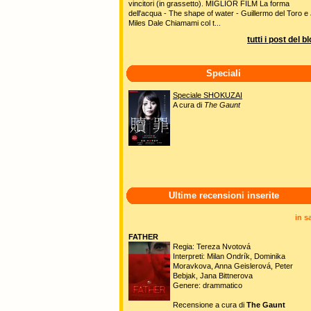
vincitori (in grassetto). MIGLIOR FILM La forma
dell'acqua - The shape of water - Guillermo del Toro e 
Miles Dale Chiamami col t...
tutti i post del b
Speciali
Speciale SHOKUZAI
A cura di
The Gaunt
Ultime recensioni inserite
in s
FATHER
Regia: Tereza Nvotová
Interpreti: Milan Ondrík, Dominika
Moravkova, Anna Geislerová, Peter
Bebjak, Jana Bittnerova
Genere: drammatico
Recensione a cura di
The Gaunt