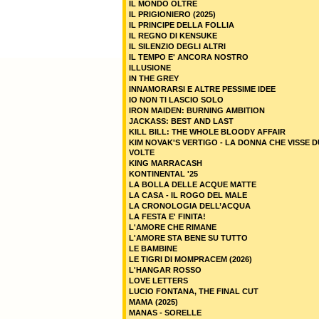
IL MONDO OLTRE
IL PRIGIONIERO (2025)
IL PRINCIPE DELLA FOLLIA
IL REGNO DI KENSUKE
IL SILENZIO DEGLI ALTRI
IL TEMPO E' ANCORA NOSTRO
ILLUSIONE
IN THE GREY
INNAMORARSI E ALTRE PESSIME IDEE
IO NON TI LASCIO SOLO
IRON MAIDEN: BURNING AMBITION
JACKASS: BEST AND LAST
KILL BILL: THE WHOLE BLOODY AFFAIR
KIM NOVAK'S VERTIGO - LA DONNA CHE VISSE 
VOLTE
KING MARRACASH
KONTINENTAL '25
LA BOLLA DELLE ACQUE MATTE
LA CASA - IL ROGO DEL MALE
LA CRONOLOGIA DELL’ACQUA
LA FESTA E' FINITA!
L'AMORE CHE RIMANE
L'AMORE STA BENE SU TUTTO
LE BAMBINE
LE TIGRI DI MOMPRACEM (2026)
L'HANGAR ROSSO
LOVE LETTERS
LUCIO FONTANA, THE FINAL CUT
MAMA (2025)
MANAS - SORELLE