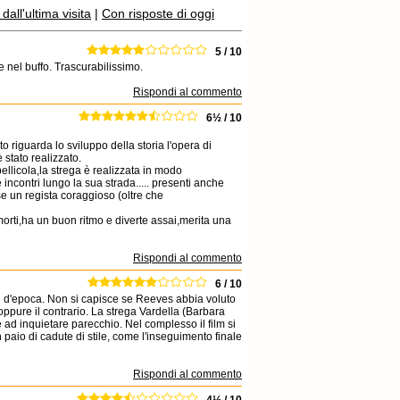
all'ultima visita
|
Con risposte di oggi
5 / 10
e nel buffo. Trascurabilissimo.
Rispondi al commento
6½ / 10
to riguarda lo sviluppo della storia l'opera di
 stato realizzato.
ellicola,la strega è realizzata in modo
ncontri lungo la sua strada..... presenti anche
se un regista coraggioso (oltre che
rti,ha un buon ritmo e diverte assai,merita una
Rispondi al commento
6 / 10
ane d'epoca. Non si capisce se Reeves abbia voluto
oppure il contrario. La strega Vardella (Barbara
 ad inquietare parecchio. Nel complesso il film si
aio di cadute di stile, come l'inseguimento finale
Rispondi al commento