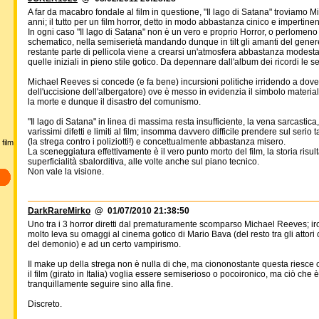
A far da macabro fondale al film in questione, "Il lago di Satana" troviamo M
anni; il tutto per un film horror, detto in modo abbastanza cinico e impertinent
In ogni caso "Il lago di Satana" non è un vero e proprio Horror, o perlomeno 
schematico, nella semiserietà mandando dunque in tilt gli amanti del gene
restante parte di pellicola viene a crearsi un'atmosfera abbastanza modes
quelle iniziali in pieno stile gotico. Da depennare dall'album dei ricordi le
Michael Reeves si concede (e fa bene) incursioni politiche irridendo a dove
dell'uccisione dell'albergatore) ove è messo in evidenzia il simbolo materi
la morte e dunque il disastro del comunismo.
"Il lago di Satana" in linea di massima resta insufficiente, la vena sarcasti
varissimi difetti e limiti al film; insomma davvero difficile prendere sul serio
(la strega contro i poliziotti!) e concettualmente abbastanza misero.
film
La sceneggiatura effettivamente è il vero punto morto del film, la storia risu
superficialità sbalorditiva, alle volte anche sul piano tecnico.
Non vale la visione.
DarkRareMirko
@ 01/07/2010 21:38:50
Uno tra i 3 horror diretti dal prematuramente scomparso Michael Reeves; iron
molto leva su omaggi al cinema gotico di Mario Bava (del resto tra gli attor
del demonio) e ad un certo vampirismo.
Il make up della strega non è nulla di che, ma ciononostante questa riesce 
il film (girato in Italia) voglia essere semiserioso o pocoironico, ma ciò ch
tranquillamente seguire sino alla fine.
Discreto.