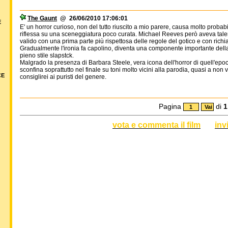
The Gaunt
@ 26/06/2010 17:06:01
E
E' un horror curioso, non del tutto riuscito a mio parere, causa molto probabil
riflessa su una sceneggiatura poco curata. Michael Reeves però aveva talento
valido con una prima parte più rispettosa delle regole del gotico e con ric
Gradualmente l'ironia fa capolino, diventa una componente importante della p
pieno stile slapstck.
Malgrado la presenza di Barbara Steele, vera icona dell'horror di quell'epoc
sconfina soprattutto nel finale su toni molto vicini alla parodia, quasi a non
CE
consiglirei ai puristi del genere.
Pagina
di
1
vota e commenta il film
inv