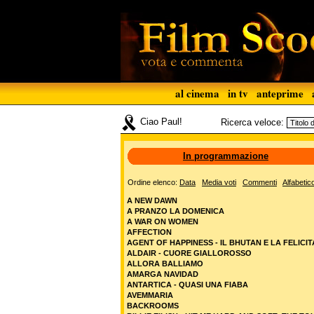
al cinema
in tv
anteprime
Ciao Paul!
Ricerca veloce:
In programmazione
Ordine elenco:
Data
Media voti
Commenti
Alfabetic
A NEW DAWN
A PRANZO LA DOMENICA
A WAR ON WOMEN
AFFECTION
AGENT OF HAPPINESS - IL BHUTAN E LA FELICIT
ALDAIR - CUORE GIALLOROSSO
ALLORA BALLIAMO
AMARGA NAVIDAD
ANTARTICA - QUASI UNA FIABA
AVEMMARIA
BACKROOMS