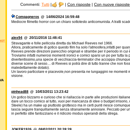
Commenti:
Tutti
|
|
Con risposte
|
Con nuove risposte d
Compagneros
@ 14/06/2024 16:59:48
Mediocre filmetto horror con un chiaro sottotesto anticomunista. A tratti scad
alex94
@ 20/11/2016 11:46:41
HOT
Stravagante e folle pellicola diretta da Michael Reeves nel 1966.
Allora, praticamente di gotico questo film ha solo l'atmosfera,infatti per quan
Reeves prende direzioni parecchio originali e strambe per il periodo in cui è
Troviamo infatti numerosi momenti ironici e comici sparsi un po per tutta la p
divertentissimo,una specie di vecchiaccia-terminator che accoppa chiunque i
diverse scene di sesso.... di Reeves si potrà dire di tutto tranne che non fos
maledettamente dotato).
Un lavoro particolare e piacevole,non presenta ne lungaggini ne momenti mo
visione.
VA
pinhead88
@ 10/03/2011 13:23:42
Un gotico bizzarro e curioso che si riallaccia in parte alle produzioni itali
dare un tocco comico al tutto, vuoi per mancanza di idee o budget irrisorio, 
Steele) ha un make up piuttosto grottesco ma in certi punti riesce comunque
lascia seguire tranquillamente senza stranamente annoiare. Peccato per un p
in perfetto stile fantozziano e il ridicolo modus operandi della strega.
JOKER1926
@ 08/02/2011 20:28:28