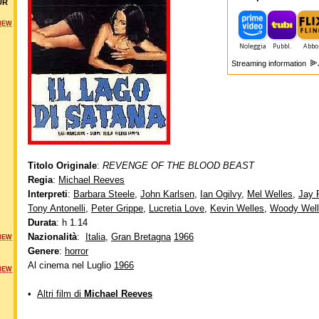
UR
NEW
Streaming information
Titolo Originale
:
REVENGE OF THE BLOOD BEAST
Regia
:
Michael Reeves
Interpreti
:
Barbara Steele
,
John Karlsen
,
Ian Ogilvy
,
Mel Welles
,
Jay 
Tony Antonelli
,
Peter Grippe
,
Lucretia Love
,
Kevin Welles
,
Woody Wel
Durata
: h 1.14
Nazionalità
:
Italia
,
Gran Bretagna
1966
NEW
Genere
:
horror
Al cinema nel Luglio
1966
NEW
•
Altri film di
Michael Reeves