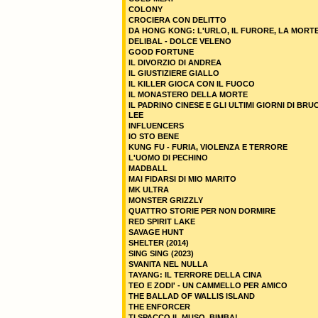
COLONY
CROCIERA CON DELITTO
DA HONG KONG: L'URLO, IL FURORE, LA MORT
DELIBAL - DOLCE VELENO
GOOD FORTUNE
IL DIVORZIO DI ANDREA
IL GIUSTIZIERE GIALLO
IL KILLER GIOCA CON IL FUOCO
IL MONASTERO DELLA MORTE
IL PADRINO CINESE E GLI ULTIMI GIORNI DI BRU
LEE
INFLUENCERS
IO STO BENE
KUNG FU - FURIA, VIOLENZA E TERRORE
L'UOMO DI PECHINO
MADBALL
MAI FIDARSI DI MIO MARITO
MK ULTRA
MONSTER GRIZZLY
QUATTRO STORIE PER NON DORMIRE
RED SPIRIT LAKE
SAVAGE HUNT
SHELTER (2014)
SING SING (2023)
SVANITA NEL NULLA
TAYANG: IL TERRORE DELLA CINA
TEO E ZODI' - UN CAMMELLO PER AMICO
THE BALLAD OF WALLIS ISLAND
THE ENFORCER
TI SPACCO IL MUSO, BIMBA!