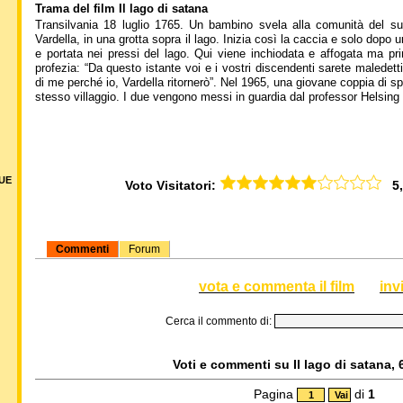
Trama del film Il lago di satana
Transilvania 18 luglio 1765. Un bambino svela alla comunità del suo
Vardella, in una grotta sopra il lago. Inizia così la caccia e solo dopo 
e portata nei pressi del lago. Qui viene inchiodata e affogata ma pri
profezia: “Da questo istante voi e i vostri discendenti sarete maledetti 
di me perché io, Vardella ritornerò”. Nel 1965, una giovane coppia di sp
stesso villaggio. I due vengono messi in guardia dal professor Helsing c
DUE
Voto Visitatori:
5,9
Commenti
Forum
vota e commenta il film
inv
Cerca il commento di:
Voti e commenti su Il lago di satana, 
Pagina
di
1