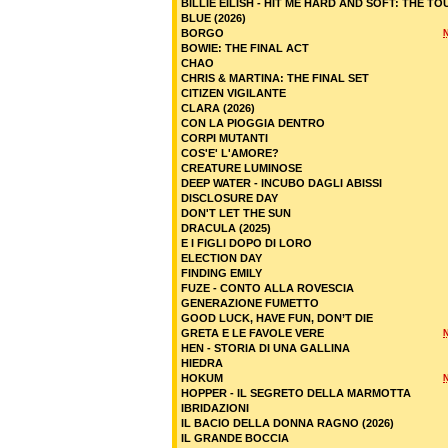
BILLIE EILISH - HIT ME HARD AND SOFT: THE TO
BLUE (2026)
BORGO
BOWIE: THE FINAL ACT
CHAO
CHRIS & MARTINA: THE FINAL SET
CITIZEN VIGILANTE
CLARA (2026)
CON LA PIOGGIA DENTRO
CORPI MUTANTI
COS'E' L'AMORE?
CREATURE LUMINOSE
DEEP WATER - INCUBO DAGLI ABISSI
DISCLOSURE DAY
DON'T LET THE SUN
DRACULA (2025)
E I FIGLI DOPO DI LORO
ELECTION DAY
FINDING EMILY
FUZE - CONTO ALLA ROVESCIA
GENERAZIONE FUMETTO
GOOD LUCK, HAVE FUN, DON’T DIE
GRETA E LE FAVOLE VERE
HEN - STORIA DI UNA GALLINA
HIEDRA
HOKUM
HOPPER - IL SEGRETO DELLA MARMOTTA
IBRIDAZIONI
IL BACIO DELLA DONNA RAGNO (2026)
IL GRANDE BOCCIA