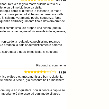
4½ / 10
ichael Reeves regista morto suicida all'età di 26
e, è un ottimo biglietto da visita.
la regia cerca di dirottare le faccende, in modo
re. La prima parte potrebbe andar bene, ma nella
ta. Si salvano veramente poche sequenze, forse
 sequenze dell'inseguimento finale davvero orrende.
re il comunismo, c'è proprio una scena (quella
ale del movimento, metaforicamente in luce, invece,
ca, ironica della regia giova pochissimo recando
 tale prodotto, a tratti anacronisticamente balordo
lta scardinata e quasi immotivata, si nota una
Rispondi al commento
7 / 10
ico e discreto, anticomunista e ben recitato, fa
i c'è anche la Steele, già presente ne La maschera
comunque ad inquietare; non si riesce a capire se
e è importante è che esso ad ogni modo si lascia