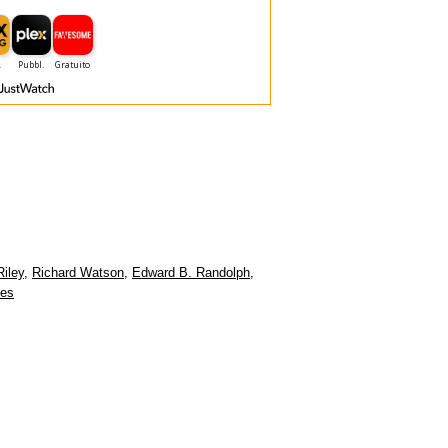
Riley
,
Richard Watson
,
Edward B. Randolph
,
les