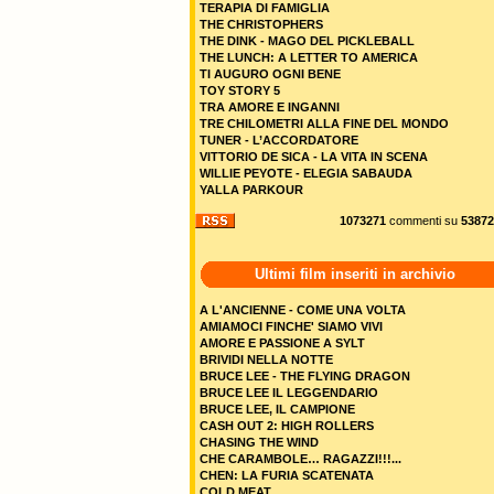
TERAPIA DI FAMIGLIA
THE CHRISTOPHERS
THE DINK - MAGO DEL PICKLEBALL
THE LUNCH: A LETTER TO AMERICA
TI AUGURO OGNI BENE
TOY STORY 5
TRA AMORE E INGANNI
TRE CHILOMETRI ALLA FINE DEL MONDO
TUNER - L’ACCORDATORE
VITTORIO DE SICA - LA VITA IN SCENA
WILLIE PEYOTE - ELEGIA SABAUDA
YALLA PARKOUR
1073271
commenti su
53872
Ultimi film inseriti in archivio
A L'ANCIENNE - COME UNA VOLTA
AMIAMOCI FINCHE' SIAMO VIVI
AMORE E PASSIONE A SYLT
BRIVIDI NELLA NOTTE
BRUCE LEE - THE FLYING DRAGON
BRUCE LEE IL LEGGENDARIO
BRUCE LEE, IL CAMPIONE
CASH OUT 2: HIGH ROLLERS
CHASING THE WIND
CHE CARAMBOLE… RAGAZZI!!!...
CHEN: LA FURIA SCATENATA
COLD MEAT