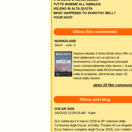
TUTTE INSIEME ALL'ABBAZIA
VELENO IN ALTA QUOTA
WHAT HAPPENED TO DOROTHY BELL?
YOUR HOST
Ultimo film commentato
NOMADLAND
StIwY - voto: 5
Sopravvalutato e furbo ibrido docu-film c
ritmi altalenanti con un pizzico di
femminismo ( le protagoniste principali
sono sostanzialmente tutte donne ). A pa
l'interpretazione della McDormand non c'
nulla di eclatante, dimenticato dopo 10
minuti dalla visione.
ultimi 20 film commenta
Ultimo post blog
OSCAR 2018
3/6/2018 10:08:03 AM - Kater
Si è celebrata il 4 marzo 2018 la 90° edizione della
Cerimonia degli Oscar, al Dolby Theatre di Los Angele
Ecco l'elenco completo degli Oscar 2018, con i relativi