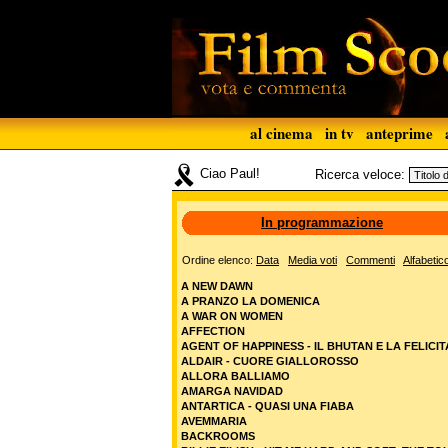
al cinema
in tv
anteprime
Ciao Paul!
Ricerca veloce:
In programmazione
Ordine elenco:
Data
Media voti
Commenti
Alfabetic
A NEW DAWN
A PRANZO LA DOMENICA
A WAR ON WOMEN
AFFECTION
AGENT OF HAPPINESS - IL BHUTAN E LA FELICIT
ALDAIR - CUORE GIALLOROSSO
ALLORA BALLIAMO
AMARGA NAVIDAD
ANTARTICA - QUASI UNA FIABA
AVEMMARIA
BACKROOMS