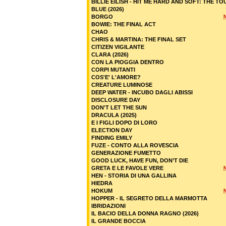
BILLIE EILISH - HIT ME HARD AND SOFT: THE TO
BLUE (2026)
BORGO
BOWIE: THE FINAL ACT
CHAO
CHRIS & MARTINA: THE FINAL SET
CITIZEN VIGILANTE
CLARA (2026)
CON LA PIOGGIA DENTRO
CORPI MUTANTI
COS'E' L'AMORE?
CREATURE LUMINOSE
DEEP WATER - INCUBO DAGLI ABISSI
DISCLOSURE DAY
DON'T LET THE SUN
DRACULA (2025)
E I FIGLI DOPO DI LORO
ELECTION DAY
FINDING EMILY
FUZE - CONTO ALLA ROVESCIA
GENERAZIONE FUMETTO
GOOD LUCK, HAVE FUN, DON’T DIE
GRETA E LE FAVOLE VERE
HEN - STORIA DI UNA GALLINA
HIEDRA
HOKUM
HOPPER - IL SEGRETO DELLA MARMOTTA
IBRIDAZIONI
IL BACIO DELLA DONNA RAGNO (2026)
IL GRANDE BOCCIA