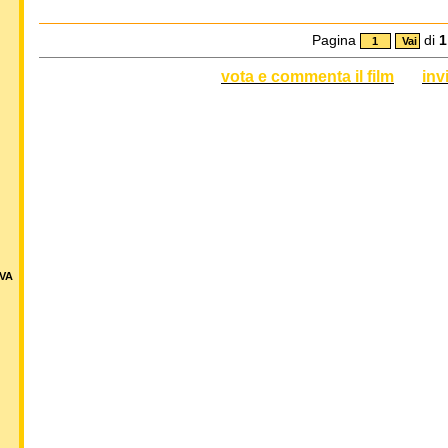
Pagina
di
1
vota e commenta il film
inv
VA