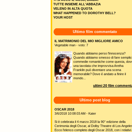
TUTTE INSIEME ALL'ABBAZIA
VELENO IN ALTA QUOTA
WHAT HAPPENED TO DOROTHY BELL?
YOUR HOST
Ultimo film commentato
IL MATRIMONIO DEL MIO MIGLIORE AMICO
Vegetable man - voto: 7
Quando abbiamo perso l'innocenza?
Quando abbiamo smesso di fare semplic
commedie romantiche come questa, dov
una tavolata che improvvisa Aretha
Franklin può diventare una scena
memorabile? Dove é andato a finire il
mondo...
ultimi 20 film commenta
Ultimo post blog
OSCAR 2018
3/6/2018 10:08:03 AM - Kater
Si è celebrata il 4 marzo 2018 la 90° edizione della
Cerimonia degli Oscar, al Dolby Theatre di Los Angele
Ecco l'elenco completo degli Oscar 2018, con i relativi