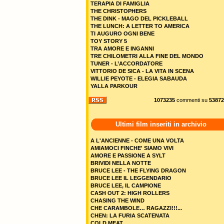
TERAPIA DI FAMIGLIA
THE CHRISTOPHERS
THE DINK - MAGO DEL PICKLEBALL
THE LUNCH: A LETTER TO AMERICA
TI AUGURO OGNI BENE
TOY STORY 5
TRA AMORE E INGANNI
TRE CHILOMETRI ALLA FINE DEL MONDO
TUNER - L’ACCORDATORE
VITTORIO DE SICA - LA VITA IN SCENA
WILLIE PEYOTE - ELEGIA SABAUDA
YALLA PARKOUR
1073235
commenti su
53872
Ultimi film inseriti in archivio
A L'ANCIENNE - COME UNA VOLTA
AMIAMOCI FINCHE' SIAMO VIVI
AMORE E PASSIONE A SYLT
BRIVIDI NELLA NOTTE
BRUCE LEE - THE FLYING DRAGON
BRUCE LEE IL LEGGENDARIO
BRUCE LEE, IL CAMPIONE
CASH OUT 2: HIGH ROLLERS
CHASING THE WIND
CHE CARAMBOLE… RAGAZZI!!!...
CHEN: LA FURIA SCATENATA
COLD MEAT