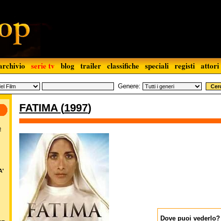
archivio
serie tv
blog
trailer
classifiche
speciali
registi
attori
Genere:
FATIMA
(
1997
)
o
A'
Dove puoi vederlo?