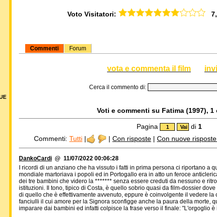
Voto Visitatori:
7,0
Commenti
Forum
vota e commenta il film
inv
Cerca il commento di:
DUE
Voti e commenti su Fatima (1997), 1 
Pagina
di
1
Commenti:
Tutti
|
|
Con risposte
|
Con nuove risposte d
DankoCardi
@ 11/07/2022 00:06:28
I ricordi di un anziano che ha vissuto i fatti in prima persona ci riportano a
mondiale martoriava i popoli ed in Portogallo era in atto un feroce anticlerica
dei tre bambini che videro la ******* senza essere creduti da nessuno e ritro
istituzioni. Il tono, tipico di Costa, è quello sobrio quasi da film-dossier dov
di quello che è effettivamente avvenuto, eppure è coinvolgente il vedere la 
fanciulli il cui amore per la Signora sconfigge anche la paura della morte,
imparare dai bambini ed infatti colpisce la frase verso il finale: "L'orgoglio è 