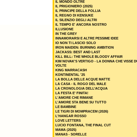
IL MONDO OLTRE
IL PRIGIONIERO (2025)
IL PRINCIPE DELLA FOLLIA
IL REGNO DI KENSUKE
IL SILENZIO DEGLI ALTRI
IL TEMPO E' ANCORA NOSTRO
ILLUSIONE
IN THE GREY
INNAMORARSI E ALTRE PESSIME IDEE
IO NON TI LASCIO SOLO
IRON MAIDEN: BURNING AMBITION
JACKASS: BEST AND LAST
KILL BILL: THE WHOLE BLOODY AFFAIR
KIM NOVAK'S VERTIGO - LA DONNA CHE VISSE 
VOLTE
KING MARRACASH
KONTINENTAL '25
LA BOLLA DELLE ACQUE MATTE
LA CASA - IL ROGO DEL MALE
LA CRONOLOGIA DELL’ACQUA
LA FESTA E' FINITA!
L'AMORE CHE RIMANE
L'AMORE STA BENE SU TUTTO
LE BAMBINE
LE TIGRI DI MOMPRACEM (2026)
L'HANGAR ROSSO
LOVE LETTERS
LUCIO FONTANA, THE FINAL CUT
MAMA (2025)
MANAS - SORELLE