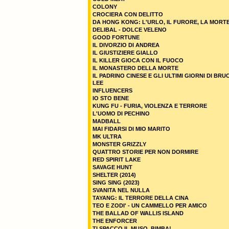
COLONY
CROCIERA CON DELITTO
DA HONG KONG: L'URLO, IL FURORE, LA MORT
DELIBAL - DOLCE VELENO
GOOD FORTUNE
IL DIVORZIO DI ANDREA
IL GIUSTIZIERE GIALLO
IL KILLER GIOCA CON IL FUOCO
IL MONASTERO DELLA MORTE
IL PADRINO CINESE E GLI ULTIMI GIORNI DI BRU
LEE
INFLUENCERS
IO STO BENE
KUNG FU - FURIA, VIOLENZA E TERRORE
L'UOMO DI PECHINO
MADBALL
MAI FIDARSI DI MIO MARITO
MK ULTRA
MONSTER GRIZZLY
QUATTRO STORIE PER NON DORMIRE
RED SPIRIT LAKE
SAVAGE HUNT
SHELTER (2014)
SING SING (2023)
SVANITA NEL NULLA
TAYANG: IL TERRORE DELLA CINA
TEO E ZODI' - UN CAMMELLO PER AMICO
THE BALLAD OF WALLIS ISLAND
THE ENFORCER
TI SPACCO IL MUSO, BIMBA!