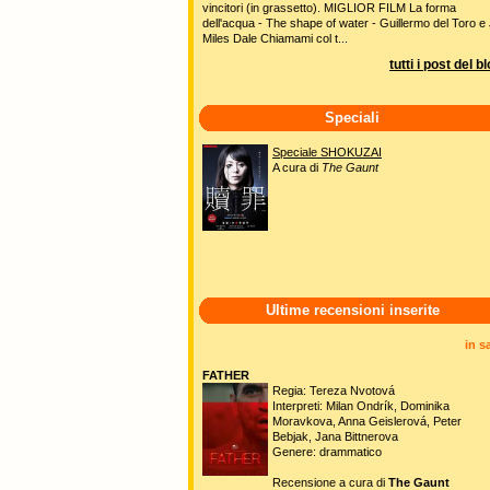
vincitori (in grassetto). MIGLIOR FILM La forma
dell'acqua - The shape of water - Guillermo del Toro e 
Miles Dale Chiamami col t...
tutti i post del b
Speciali
Speciale SHOKUZAI
A cura di
The Gaunt
Ultime recensioni inserite
in s
FATHER
Regia: Tereza Nvotová
Interpreti: Milan Ondrík, Dominika
Moravkova, Anna Geislerová, Peter
Bebjak, Jana Bittnerova
Genere: drammatico
Recensione a cura di
The Gaunt