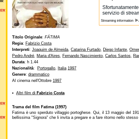
UR
NEW
Streaming information
Titolo Originale
:
FÁTIMA
Regia
:
Fabrizio Costa
Interpreti
:
Joaquim de Almeida
,
Catarina Furtado
,
Diego Infante
,
Omer
Pedro André
,
Maria d'Aires
,
Fernando Nascimiento
,
Carlos Santos
,
Ra
Durata
: h 1.44
Nazionalità
:
Portogallo
,
Italia
1997
Genere
:
drammatico
Al cinema nell'Ottobre
1997
•
Altri film di
Fabrizio Costa
NEW
Trama del film Fatima (1997)
Fatima è uno sperduto villaggio portoghese. Qui, il 13 maggio del 1917
bellissima "Signora" che li invita a pregare e a fare ritorno nello stess
NEW