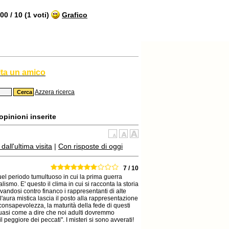
0 / 10 (1 voti)
Grafico
ita un amico
Azzera ricerca
opinioni inserite
all'ultima visita
|
Con risposte di oggi
7 / 10
 quel periodo tumultuoso in cui la prima guerra
lismo. E' questo il clima in cui si racconta la storia
vandosi contro financo i rappresentanti di alte
e l'aura mistica lascia il posto alla rappresentazione
consapevolezza, la maturità della fede di questi
 quasi come a dire che noi adulti dovremmo
il peggiore dei peccati". I misteri si sono avverati!