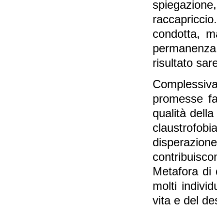
spiegazione,
raccapricci
condotta, ma
permanenza 
risultato sar
Complessiv
promesse fa
qualità della
claustrofobi
disperazio
contribuisco
Metafora di 
molti individ
vita e del de