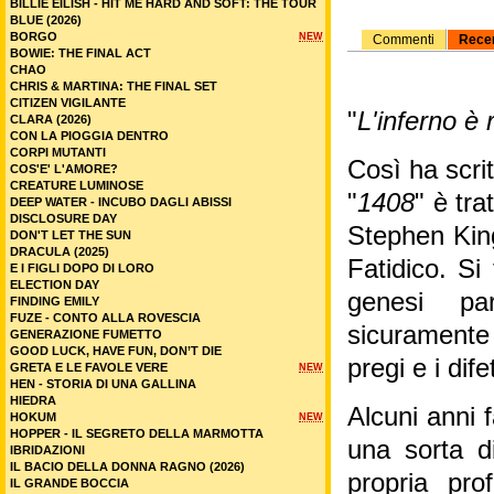
BILLIE EILISH - HIT ME HARD AND SOFT: THE TOUR
BLUE (2026)
BORGO
NEW
Commenti
Rece
BOWIE: THE FINAL ACT
CHAO
CHRIS & MARTINA: THE FINAL SET
CITIZEN VIGILANTE
"
L'inferno è 
CLARA (2026)
CON LA PIOGGIA DENTRO
CORPI MUTANTI
Così ha scri
COS'E' L'AMORE?
CREATURE LUMINOSE
"
1408
" è tra
DEEP WATER - INCUBO DAGLI ABISSI
DISCLOSURE DAY
Stephen King
DON'T LET THE SUN
DRACULA (2025)
Fatidico. Si
E I FIGLI DOPO DI LORO
ELECTION DAY
genesi pa
FINDING EMILY
FUZE - CONTO ALLA ROVESCIA
sicuramente
GENERAZIONE FUMETTO
GOOD LUCK, HAVE FUN, DON’T DIE
pregi e i dife
GRETA E LE FAVOLE VERE
NEW
HEN - STORIA DI UNA GALLINA
HIEDRA
Alcuni anni 
HOKUM
NEW
HOPPER - IL SEGRETO DELLA MARMOTTA
una sorta di
IBRIDAZIONI
IL BACIO DELLA DONNA RAGNO (2026)
propria prof
IL GRANDE BOCCIA