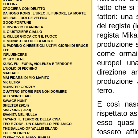
COLONY
fatto che si
CROCIERA CON DELITTO
DA HONG KONG: L'URLO, IL FURORE, LA MORTE
fattori: una
DELIBAL - DOLCE VELENO
GOOD FORTUNE
del regista (
IL DIVORZIO DI ANDREA
IL GIUSTIZIERE GIALLO
regista Mika
IL KILLER GIOCA CON IL FUOCO
IL MONASTERO DELLA MORTE
produzione s
IL PADRINO CINESE E GLI ULTIMI GIORNI DI BRUCE
LEE
come ormai 
INFLUENCERS
IO STO BENE
europei una
KUNG FU - FURIA, VIOLENZA E TERRORE
L'UOMO DI PECHINO
direzione ar
MADBALL
MAI FIDARSI DI MIO MARITO
produzione 
MK ULTRA
MONSTER GRIZZLY
ferro.
QUATTRO STORIE PER NON DORMIRE
RED SPIRIT LAKE
SAVAGE HUNT
E così nasc
SHELTER (2014)
SING SING (2023)
rispettato a
SVANITA NEL NULLA
TAYANG: IL TERRORE DELLA CINA
esso quasi 
TEO E ZODI' - UN CAMMELLO PER AMICO
THE BALLAD OF WALLIS ISLAND
fossero aff
THE ENFORCER
TI SPACCO IL MUSO, BIMBA!