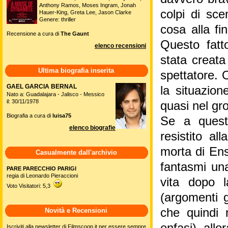
Anthony Ramos, Moses Ingram, Jonah
colpi di sce
Hauer-King, Greta Lee, Jason Clarke
Genere: thriller
cosa alla fi
Recensione a cura di
The Gaunt
Questo fatt
elenco recensioni
stata creata
Ultima biografia inserita
spettatore. 
GAEL GARCIA BERNAL
la situazio
Nato a: Guadalajara - Jalisco - Messico
il: 30/11/1978
quasi nel gr
Biografia a cura di
luisa75
Se a quest
elenco biografie
resistito al
morta di Ens
Casualmente dall'archivio
fantasmi un
PARE PARECCHIO PARIGI
regia di Leonardo Pieraccioni
vita dopo l
Voto Visitatori: 5,3
(argomenti g
che quindi 
Novità e Recensioni
Iscriviti alla newsletter di Filmscoop.it per essere sempre