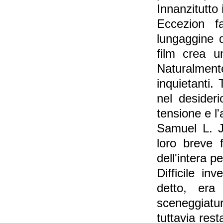
Innanzitutto 
Eccezion f
lungaggine 
film crea u
Naturalment
inquietanti.
nel desider
tensione e l'
Samuel L. J
loro breve 
dell'intera pe
Difficile in
detto, era 
sceneggiatu
tuttavia res