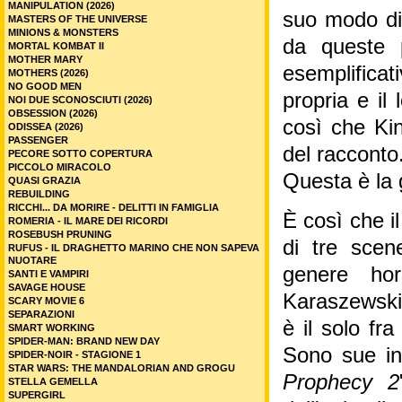
MANIPULATION (2026)
suo modo di a
MASTERS OF THE UNIVERSE
MINIONS & MONSTERS
da queste 
MORTAL KOMBAT II
MOTHER MARY
esemplificat
MOTHERS (2026)
NO GOOD MEN
propria e il
NOI DUE SCONOSCIUTI (2026)
OBSESSION (2026)
così che Kin
ODISSEA (2026)
PASSENGER
del racconto
PECORE SOTTO COPERTURA
PICCOLO MIRACOLO
Questa è la 
QUASI GRAZIA
REBUILDING
RICCHI... DA MORIRE - DELITTI IN FAMIGLIA
È così che il
ROMERIA - IL MARE DEI RICORDI
ROSEBUSH PRUNING
di tre scen
RUFUS - IL DRAGHETTO MARINO CHE NON SAPEVA
NUOTARE
genere hor
SANTI E VAMPIRI
SAVAGE HOUSE
Karaszewski.
SCARY MOVIE 6
SEPARAZIONI
è il solo fr
SMART WORKING
SPIDER-MAN: BRAND NEW DAY
Sono sue inf
SPIDER-NOIR - STAGIONE 1
STAR WARS: THE MANDALORIAN AND GROGU
Prophecy 2
STELLA GEMELLA
SUPERGIRL