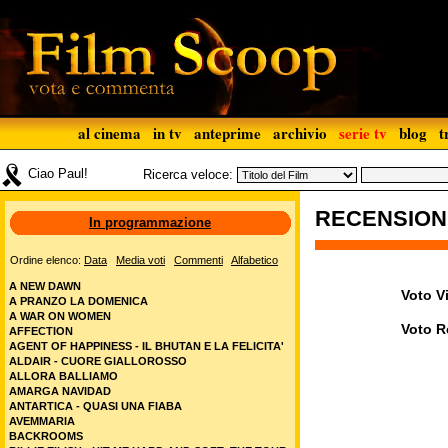
al cinema
in tv
anteprime
archivio
serie tv
blog
t
Ciao Paul!
Ricerca veloce:
RECENSIO
In programmazione
Ordine elenco:
Data
Media voti
Commenti
Alfabetico
A NEW DAWN
Voto Vi
A PRANZO LA DOMENICA
A WAR ON WOMEN
Voto R
AFFECTION
AGENT OF HAPPINESS - IL BHUTAN E LA FELICITA'
ALDAIR - CUORE GIALLOROSSO
ALLORA BALLIAMO
AMARGA NAVIDAD
ANTARTICA - QUASI UNA FIABA
AVEMMARIA
BACKROOMS