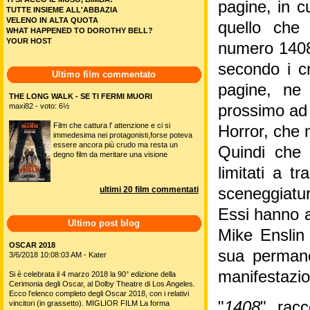
pagine, in c
TUTTE INSIEME ALL'ABBAZIA
VELENO IN ALTA QUOTA
quello che
WHAT HAPPENED TO DOROTHY BELL?
YOUR HOST
numero 1408
secondo i cr
Ultimo film commentato
pagine, ne 
THE LONG WALK - SE TI FERMI MUORI
maxi82 - voto: 6½
prossimo ad 
Film che cattura l' attenzione e ci si
Horror, che 
immedesima nei protagonisti,forse poteva
essere ancora più crudo ma resta un
Quindi che 
degno film da meritare una visione
limitati a t
ultimi 20 film commentati
sceneggiatur
Essi hanno a
Ultimo post blog
Mike Enslin
OSCAR 2018
sua permane
3/6/2018 10:08:03 AM - Kater
manifestazio
Si è celebrata il 4 marzo 2018 la 90° edizione della
Cerimonia degli Oscar, al Dolby Theatre di Los Angeles.
Ecco l'elenco completo degli Oscar 2018, con i relativi
"
1408
", rac
vincitori (in grassetto). MIGLIOR FILM La forma