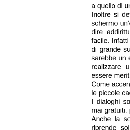
a quello di u
Inoltre si d
schermo un'
dire addiri
facile. Infatt
di grande su
sarebbe un 
realizzare 
essere merito
Come accenna
le piccole c
I dialoghi s
mai gratuiti,
Anche la so
riprende so