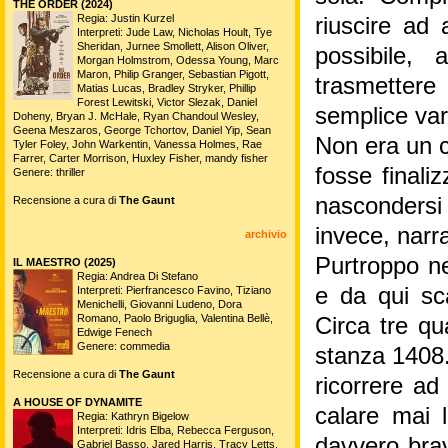
THE ORDER (2024)
Regia: Justin Kurzel
riuscire ad 
Interpreti: Jude Law, Nicholas Hoult, Tye
Sheridan, Jurnee Smollett, Alison Oliver,
possibile,
Morgan Holmstrom, Odessa Young, Marc
Maron, Philip Granger, Sebastian Pigott,
trasmetter
Matias Lucas, Bradley Stryker, Phillip
Forest Lewitski, Victor Slezak, Daniel
semplice var
Doheny, Bryan J. McHale, Ryan Chandoul Wesley,
Geena Meszaros, George Tchortov, Daniel Yip, Sean
Non era un c
Tyler Foley, John Warkentin, Vanessa Holmes, Rae
Farrer, Carter Morrison, Huxley Fisher, mandy fisher
fosse finali
Genere: thriller
nascondersi 
Recensione a cura di
The Gaunt
invece, narr
archivio
Purtroppo ne
IL MAESTRO (2025)
Regia: Andrea Di Stefano
e da qui sca
Interpreti: Pierfrancesco Favino, Tiziano
Menichelli, Giovanni Ludeno, Dora
Romano, Paolo Briguglia, Valentina Bellè,
Circa tre qua
Edwige Fenech
Genere: commedia
stanza 1408.
Recensione a cura di
The Gaunt
ricorrere ad
A HOUSE OF DYNAMITE
calare mai 
Regia: Kathryn Bigelow
Interpreti: Idris Elba, Rebecca Ferguson,
davvero bra
Gabriel Basso, Jared Harris, Tracy Letts,