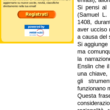
enfasi), all
aggiornarto su nuove uscite, novità, classifiche
Si pensi al 
direttamente nella tua email!
(Samuel L. 
1408, durant
aver ucciso 
a causa del s
Si aggiunge 
ma comunque
la narrazion
Enslin che i
una chiave, 
gli strumen
funzionano m
Questa frase
considerazi