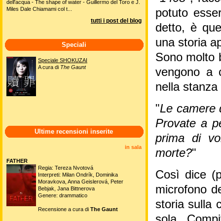
dell'acqua - The shape of water - Guillermo del Toro e J.
Miles Dale Chiamami col t...
potuto esse
tutti i post del blog
detto, è que
una storia a
Speciali
Sono molto b
Speciale SHOKUZAI
A cura di
The Gaunt
vengono a cr
nella stanza
"
Le camere de
Provate a p
Ultime recensioni inserite
prima di v
in sala
morte?
"
FATHER
Regia: Tereza Nvotová
Così dice (
Interpreti: Milan Ondrík, Dominika
Moravkova, Anna Geislerová, Peter
microfono de
Bebjak, Jana Bittnerova
Genere: drammatico
storia sulla
Recensione a cura di
The Gaunt
sola. Compi