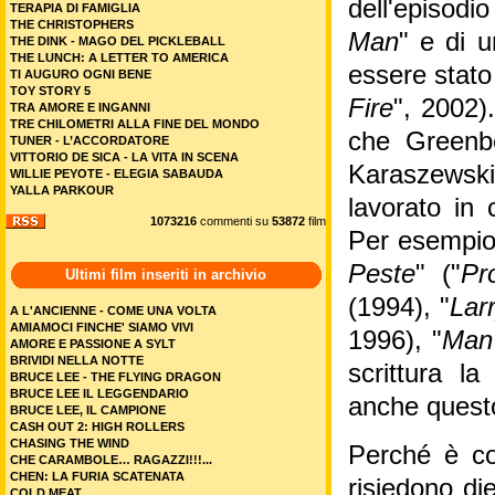
dell'episodio
TERAPIA DI FAMIGLIA
THE CHRISTOPHERS
Man
" e di u
THE DINK - MAGO DEL PICKLEBALL
THE LUNCH: A LETTER TO AMERICA
essere stato
TI AUGURO OGNI BENE
TOY STORY 5
Fire
", 2002)
TRA AMORE E INGANNI
TRE CHILOMETRI ALLA FINE DEL MONDO
che Greenbe
TUNER - L’ACCORDATORE
VITTORIO DE SICA - LA VITA IN SCENA
Karaszewsk
WILLIE PEYOTE - ELEGIA SABAUDA
YALLA PARKOUR
lavorato in 
1073216
commenti su
53872
film
Per esempio 
Peste
" ("
Pr
Ultimi film inseriti in archivio
(1994), "
Larr
A L'ANCIENNE - COME UNA VOLTA
AMIAMOCI FINCHE' SIAMO VIVI
1996), "
Man
AMORE E PASSIONE A SYLT
BRIVIDI NELLA NOTTE
scrittura la
BRUCE LEE - THE FLYING DRAGON
BRUCE LEE IL LEGGENDARIO
anche questo
BRUCE LEE, IL CAMPIONE
CASH OUT 2: HIGH ROLLERS
CHASING THE WIND
Perché è cos
CHE CARAMBOLE… RAGAZZI!!!...
CHEN: LA FURIA SCATENATA
risiedono die
COLD MEAT