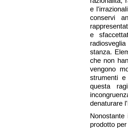
razionalità,
e l'irraziona
conservi a
rappresentat
e sfaccetta
radiosveglia 
stanza. Elem
che non han
vengono mon
strumenti e
questa rag
incongruen
denaturare l'
Nonostante i 
prodotto per 