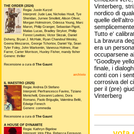
Vinterberg, str
THE ORDER (2024)
Regia: Justin Kurzel
nordico di qual
Interpreti: Jude Law, Nicholas Hoult, Tye
Sheridan, Jurnee Smollett, Alison Oliver,
quelle dell'alt
Morgan Holmstrom, Odessa Young, Marc
semplicemente 
Maron, Philip Granger, Sebastian Pigott,
Matias Lucas, Bradley Stryker, Phillip
Tutto e' calibra
Forest Lewitski, Victor Slezak, Daniel
Doheny, Bryan J. McHale, Ryan Chandoul Wesley,
La bravura degli
Geena Meszaros, George Tchortov, Daniel Yip, Sean
era un person
Tyler Foley, John Warkentin, Vanessa Holmes, Rae
Farrer, Carter Morrison, Huxley Fisher, mandy fisher
occuparsene abb
Genere: thriller
"Goodbye yello
Recensione a cura di
The Gaunt
finale, i dialog
conti con i sen
archivio
corrosiva del c
IL MAESTRO (2025)
Regia: Andrea Di Stefano
per il (pre) gi
Interpreti: Pierfrancesco Favino, Tiziano
Vinterberg
Menichelli, Giovanni Ludeno, Dora
Romano, Paolo Briguglia, Valentina Bellè,
Edwige Fenech
Genere: commedia
Recensione a cura di
The Gaunt
A HOUSE OF DYNAMITE
Regia: Kathryn Bigelow
vota 
Interpreti: Idris Elba, Rebecca Ferguson,