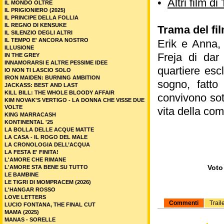
•
Altri film di
IL MONDO OLTRE
IL PRIGIONIERO (2025)
IL PRINCIPE DELLA FOLLIA
IL REGNO DI KENSUKE
Trama del f
IL SILENZIO DEGLI ALTRI
IL TEMPO E' ANCORA NOSTRO
Erik e Anna, 
ILLUSIONE
Freja di dar
IN THE GREY
INNAMORARSI E ALTRE PESSIME IDEE
quartiere esc
IO NON TI LASCIO SOLO
IRON MAIDEN: BURNING AMBITION
sogno, fatto
JACKASS: BEST AND LAST
KILL BILL: THE WHOLE BLOODY AFFAIR
convivono sot
KIM NOVAK'S VERTIGO - LA DONNA CHE VISSE DUE
VOLTE
vita della com
KING MARRACASH
KONTINENTAL '25
LA BOLLA DELLE ACQUE MATTE
LA CASA - IL ROGO DEL MALE
LA CRONOLOGIA DELL’ACQUA
LA FESTA E' FINITA!
L'AMORE CHE RIMANE
Voto 
L'AMORE STA BENE SU TUTTO
LE BAMBINE
LE TIGRI DI MOMPRACEM (2026)
L'HANGAR ROSSO
LOVE LETTERS
Commenti
Trail
LUCIO FONTANA, THE FINAL CUT
MAMA (2025)
MANAS - SORELLE