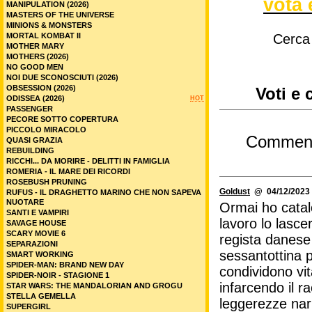
vota 
MANIPULATION (2026)
MASTERS OF THE UNIVERSE
MINIONS & MONSTERS
MORTAL KOMBAT II
Cerca
MOTHER MARY
MOTHERS (2026)
NO GOOD MEN
NOI DUE SCONOSCIUTI (2026)
OBSESSION (2026)
Voti e
ODISSEA (2026)
HOT
PASSENGER
PECORE SOTTO COPERTURA
PICCOLO MIRACOLO
Commen
QUASI GRAZIA
REBUILDING
RICCHI... DA MORIRE - DELITTI IN FAMIGLIA
ROMERIA - IL MARE DEI RICORDI
ROSEBUSH PRUNING
Goldust
@ 04/12/2023 
RUFUS - IL DRAGHETTO MARINO CHE NON SAPEVA
NUOTARE
Ormai ho catal
SANTI E VAMPIRI
lavoro lo lascer
SAVAGE HOUSE
SCARY MOVIE 6
regista danese
SEPARAZIONI
sessantottina p
SMART WORKING
SPIDER-MAN: BRAND NEW DAY
condividono vi
SPIDER-NOIR - STAGIONE 1
infarcendo il ra
STAR WARS: THE MANDALORIAN AND GROGU
STELLA GEMELLA
leggerezze nar
SUPERGIRL