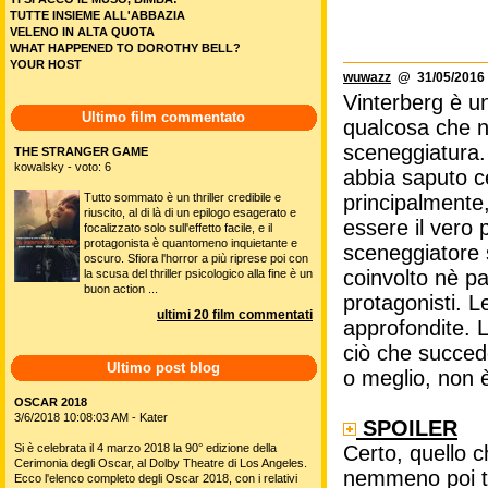
TUTTE INSIEME ALL'ABBAZIA
VELENO IN ALTA QUOTA
WHAT HAPPENED TO DOROTHY BELL?
YOUR HOST
wuwazz
@ 31/05/2016 
Vinterberg è u
Ultimo film commentato
qualcosa che n
sceneggiatura. 
THE STRANGER GAME
kowalsky - voto: 6
abbia saputo c
Tutto sommato è un thriller credibile e
principalmente,
riuscito, al di là di un epilogo esagerato e
essere il vero 
focalizzato solo sull'effetto facile, e il
protagonista è quantomeno inquietante e
sceneggiatore 
oscuro. Sfiora l'horror a più riprese poi con
coinvolto nè pa
la scusa del thriller psicologico alla fine è un
buon action ...
protagonisti. 
ultimi 20 film commentati
approfondite. L
ciò che succede
Ultimo post blog
o meglio, non è
OSCAR 2018
3/6/2018 10:08:03 AM - Kater
SPOILER
Si è celebrata il 4 marzo 2018 la 90° edizione della
Certo, quello 
Cerimonia degli Oscar, al Dolby Theatre di Los Angeles.
nemmeno poi ta
Ecco l'elenco completo degli Oscar 2018, con i relativi