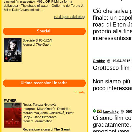
vincitori (in grassetto). MIGLIOR FILM La forma
dell'acqua - The shape of water - Guillermo del Toro e J.
Ciò che salva 
Miles Dale Chiamami col t...
finale: un capo
tutti i post del blog
road di Elton J
proprio alla fi
Speciali
interessantissi
Speciale SHOKUZAI
A cura di
The Gaunt
Crabbe
@ 19/04/2016 
Grottesco film 
Non siamo più 
Ultime recensioni inserite
poco interessa
in sala
FATHER
Regia: Tereza Nvotová
Interpreti: Milan Ondrík, Dominika
kowalsky
@ 05/0
Moravkova, Anna Geislerová, Peter
Ci sono film c
Bebjak, Jana Bittnerova
Genere: drammatico
gradatamente, s
Recensione a cura di
The Gaunt
emozioni vere,