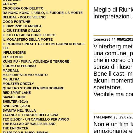
COLONY
Meglio di Riuni
CROCIERA CON DELITTO
DA HONG KONG: L'URLO, IL FURORE, LA MORTE
interpretazioni.
DELIBAL - DOLCE VELENO
GOOD FORTUNE
IL DIVORZIO DI ANDREA
IL GIUSTIZIERE GIALLO
IL KILLER GIOCA CON IL FUOCO
topsecret
@ 08/01/201
IL MONASTERO DELLA MORTE
IL PADRINO CINESE E GLI ULTIMI GIORNI DI BRUCE
Vinterberg mett
LEE
una comune, po
INFLUENCERS
IO STO BENE
che in corso d'
KUNG FU - FURIA, VIOLENZA E TERRORE
senso di illusor
L'UOMO DI PECHINO
MADBALL
Bene il cast, m
MAI FIDARSI DI MIO MARITO
alcuni momenti,
MK ULTRA
MONSTER GRIZZLY
spettatore.
QUATTRO STORIE PER NON DORMIRE
RED SPIRIT LAKE
Vedibile ma co
SAVAGE HUNT
SHELTER (2014)
SING SING (2023)
SVANITA NEL NULLA
TAYANG: IL TERRORE DELLA CINA
TheLegend
@ 29/07/20
TEO E ZODI' - UN CAMMELLO PER AMICO
Non è un film 
THE BALLAD OF WALLIS ISLAND
THE ENFORCER
emozionante e a
TI SPACCO IL MUSO, BIMBA!