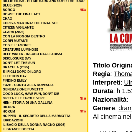
BILLIE EILISH - HIT ME HARD AND SOFT: THE TOUR
BLUE (2026)
BORGO
NEW
BOWIE: THE FINAL ACT
CHAO
CHRIS & MARTINA: THE FINAL SET
CITIZEN VIGILANTE
CLARA (2026)
CON LA PIOGGIA DENTRO
CORPI MUTANTI
COS'E' L'AMORE?
CREATURE LUMINOSE
DEEP WATER - INCUBO DAGLI ABISSI
DISCLOSURE DAY
DON'T LET THE SUN
Titolo Origin
DRACULA (2025)
E I FIGLI DOPO DI LORO
Regia
:
Thoma
ELECTION DAY
FINDING EMILY
Interpreti
:
Ul
FUZE - CONTO ALLA ROVESCIA
Durata
: h 1.5
GENERAZIONE FUMETTO
GOOD LUCK, HAVE FUN, DON’T DIE
Nazionalità
:
GRETA E LE FAVOLE VERE
NEW
HEN - STORIA DI UNA GALLINA
Genere
:
dram
HIEDRA
HOKUM
NEW
Al cinema ne
HOPPER - IL SEGRETO DELLA MARMOTTA
IBRIDAZIONI
IL BACIO DELLA DONNA RAGNO (2026)
IL GRANDE BOCCIA