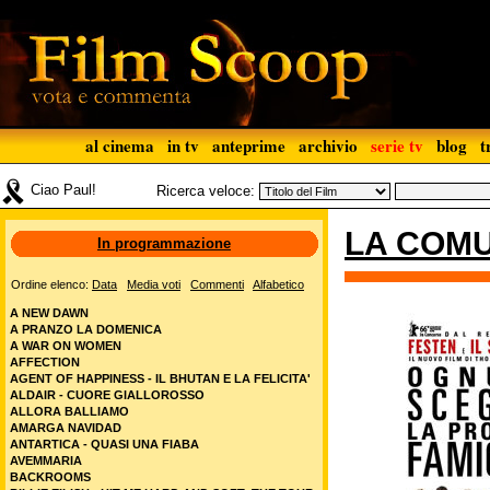
al cinema
in tv
anteprime
archivio
serie tv
blog
t
Ciao Paul!
Ricerca veloce:
LA COM
In programmazione
Ordine elenco:
Data
Media voti
Commenti
Alfabetico
A NEW DAWN
A PRANZO LA DOMENICA
A WAR ON WOMEN
AFFECTION
AGENT OF HAPPINESS - IL BHUTAN E LA FELICITA'
ALDAIR - CUORE GIALLOROSSO
ALLORA BALLIAMO
AMARGA NAVIDAD
ANTARTICA - QUASI UNA FIABA
AVEMMARIA
BACKROOMS