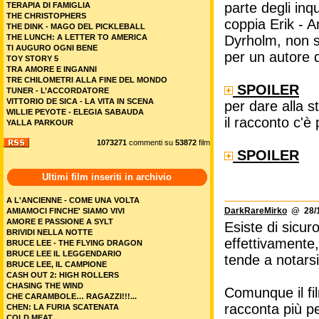
parte degli inq
TERAPIA DI FAMIGLIA
THE CHRISTOPHERS
coppia Erik - A
THE DINK - MAGO DEL PICKLEBALL
THE LUNCH: A LETTER TO AMERICA
Dyrholm, non sia
TI AUGURO OGNI BENE
per un autore d
TOY STORY 5
TRA AMORE E INGANNI
TRE CHILOMETRI ALLA FINE DEL MONDO
SPOILER
TUNER - L’ACCORDATORE
VITTORIO DE SICA - LA VITA IN SCENA
per dare alla s
WILLIE PEYOTE - ELEGIA SABAUDA
il racconto c'è
YALLA PARKOUR
1073271
commenti su
53872
film
SPOILER
Ultimi film inseriti in archivio
A L'ANCIENNE - COME UNA VOLTA
DarkRareMirko
@ 28/1
AMIAMOCI FINCHE' SIAMO VIVI
AMORE E PASSIONE A SYLT
Esiste di sicur
BRIVIDI NELLA NOTTE
effettivamente, 
BRUCE LEE - THE FLYING DRAGON
BRUCE LEE IL LEGGENDARIO
tende a notarsi
BRUCE LEE, IL CAMPIONE
CASH OUT 2: HIGH ROLLERS
CHASING THE WIND
Comunque il fi
CHE CARAMBOLE… RAGAZZI!!!...
racconta più pe
CHEN: LA FURIA SCATENATA
COLD MEAT