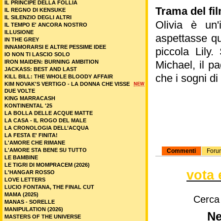
IL PRINCIPE DELLA FOLLIA
Trama del fil
IL REGNO DI KENSUKE
IL SILENZIO DEGLI ALTRI
Olivia è un
IL TEMPO E' ANCORA NOSTRO
ILLUSIONE
aspettasse qu
IN THE GREY
INNAMORARSI E ALTRE PESSIME IDEE
piccola Lily.
IO NON TI LASCIO SOLO
IRON MAIDEN: BURNING AMBITION
Michael, il p
JACKASS: BEST AND LAST
che i sogni di 
KILL BILL: THE WHOLE BLOODY AFFAIR
KIM NOVAK'S VERTIGO - LA DONNA CHE VISSE
NEW
DUE VOLTE
KING MARRACASH
KONTINENTAL '25
LA BOLLA DELLE ACQUE MATTE
LA CASA - IL ROGO DEL MALE
LA CRONOLOGIA DELL’ACQUA
LA FESTA E' FINITA!
L'AMORE CHE RIMANE
L'AMORE STA BENE SU TUTTO
Commenti
Foru
LE BAMBINE
LE TIGRI DI MOMPRACEM (2026)
vota 
L'HANGAR ROSSO
LOVE LETTERS
LUCIO FONTANA, THE FINAL CUT
MAMA (2025)
Cerca
MANAS - SORELLE
MANIPULATION (2026)
Ne
MASTERS OF THE UNIVERSE