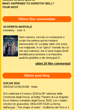
WHAT HAPPENED TO DOROTHY BELL?
YOUR HOST
Ultimo film commentato
SCOPERTA MORTALE
kowalsky - voto: 5
Visto stasera, sorvolo su recitazione e
script che poteva anche rivelarsi
interessante cfr. La baby sitter che entra,
suo malgrado, in un "gioco" mortale da cui
non può sottrarsi, ma ci sono troppi cliché
banalità poca tensione e al massimo
qualche gridolino e dei ohmygod d'...
ultimi 20 film commentati
Ultimo post blog
OSCAR 2018
3/6/2018 10:08:03 AM - Kater
Si è celebrata il 4 marzo 2018 la 90° edizione della
Cerimonia degli Oscar, al Dolby Theatre di Los Angeles.
Ecco l'elenco completo degli Oscar 2018, con i relativi
vincitori (in grassetto). MIGLIOR FILM La forma
dell'acqua - The shape of water - Guillermo del Toro e J.