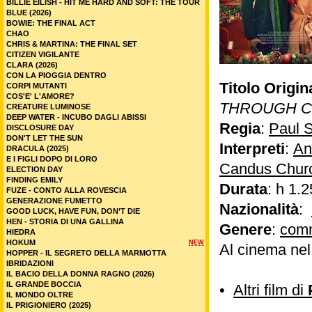
BILLIE EILISH - HIT ME HARD AND SOFT: THE TOUR
BLUE (2026)
BOWIE: THE FINAL ACT
CHAO
CHRIS & MARTINA: THE FINAL SET
CITIZEN VIGILANTE
CLARA (2026)
CON LA PIOGGIA DENTRO
Titolo Origin
CORPI MUTANTI
COS'E' L'AMORE?
THROUGH C
CREATURE LUMINOSE
DEEP WATER - INCUBO DAGLI ABISSI
Regia
:
Paul 
DISCLOSURE DAY
DON'T LET THE SUN
Interpreti
:
An
DRACULA (2025)
E I FIGLI DOPO DI LORO
Candus Churc
ELECTION DAY
FINDING EMILY
Durata
: h 1.2
FUZE - CONTO ALLA ROVESCIA
GENERAZIONE FUMETTO
Nazionalità
:
GOOD LUCK, HAVE FUN, DON’T DIE
HEN - STORIA DI UNA GALLINA
Genere
:
com
HIEDRA
HOKUM
NEW
Al cinema ne
HOPPER - IL SEGRETO DELLA MARMOTTA
IBRIDAZIONI
IL BACIO DELLA DONNA RAGNO (2026)
IL GRANDE BOCCIA
•
Altri film di
IL MONDO OLTRE
IL PRIGIONIERO (2025)