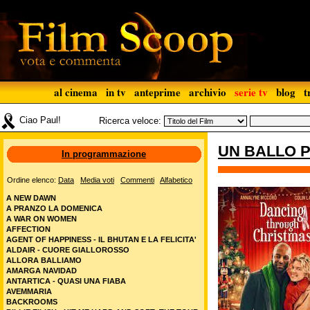
al cinema
in tv
anteprime
archivio
serie tv
blog
t
Ciao Paul!
Ricerca veloce:
UN BALLO 
In programmazione
Ordine elenco:
Data
Media voti
Commenti
Alfabetico
A NEW DAWN
A PRANZO LA DOMENICA
A WAR ON WOMEN
AFFECTION
AGENT OF HAPPINESS - IL BHUTAN E LA FELICITA'
ALDAIR - CUORE GIALLOROSSO
ALLORA BALLIAMO
AMARGA NAVIDAD
ANTARTICA - QUASI UNA FIABA
AVEMMARIA
BACKROOMS