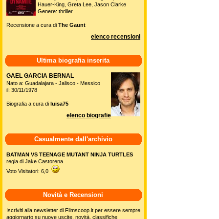
Hauer-King, Greta Lee, Jason Clarke
Genere: thriller
Recensione a cura di
The Gaunt
elenco recensioni
Ultima biografia inserita
GAEL GARCIA BERNAL
Nato a: Guadalajara - Jalisco - Messico
il: 30/11/1978
Biografia a cura di
luisa75
elenco biografie
Casualmente dall'archivio
BATMAN VS TEENAGE MUTANT NINJA TURTLES
regia di Jake Castorena
Voto Visitatori: 6,0
Novità e Recensioni
Iscriviti alla newsletter di Filmscoop.it per essere sempre
aggiornarto su nuove uscite, novità, classifiche