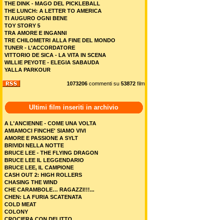
THE DINK - MAGO DEL PICKLEBALL
THE LUNCH: A LETTER TO AMERICA
TI AUGURO OGNI BENE
TOY STORY 5
TRA AMORE E INGANNI
TRE CHILOMETRI ALLA FINE DEL MONDO
TUNER - L’ACCORDATORE
VITTORIO DE SICA - LA VITA IN SCENA
WILLIE PEYOTE - ELEGIA SABAUDA
YALLA PARKOUR
1073206
commenti su
53872
film
Ultimi film inseriti in archivio
A L'ANCIENNE - COME UNA VOLTA
AMIAMOCI FINCHE' SIAMO VIVI
AMORE E PASSIONE A SYLT
BRIVIDI NELLA NOTTE
BRUCE LEE - THE FLYING DRAGON
BRUCE LEE IL LEGGENDARIO
BRUCE LEE, IL CAMPIONE
CASH OUT 2: HIGH ROLLERS
CHASING THE WIND
CHE CARAMBOLE… RAGAZZI!!!...
CHEN: LA FURIA SCATENATA
COLD MEAT
COLONY
CROCIERA CON DELITTO