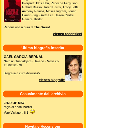
Interpreti: Idris Elba, Rebecca Ferguson,
Gabriel Basso, Jared Harris, Tracy Letts,
Anthony Ramos, Moses Ingram, Jonah
Hauer-King, Greta Lee, Jason Clarke
Genere: thriller
Recensione a cura di
The Gaunt
elenco recensioni
Ultima biografia inserita
GAEL GARCIA BERNAL
Nato a: Guadalajara - Jalisco - Messico
il: 30/11/1978
Biografia a cura di
luisa75
elenco biografie
Casualmente dall'archivio
22ND OF MAY
regia di Koen Mortier
Voto Visitatori: 8,1
Novità e Recensioni