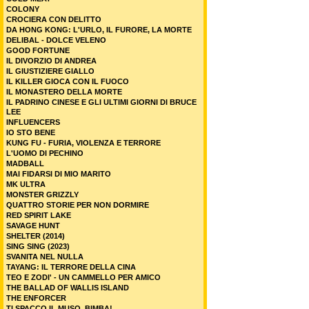
COLONY
CROCIERA CON DELITTO
DA HONG KONG: L'URLO, IL FURORE, LA MORTE
DELIBAL - DOLCE VELENO
GOOD FORTUNE
IL DIVORZIO DI ANDREA
IL GIUSTIZIERE GIALLO
IL KILLER GIOCA CON IL FUOCO
IL MONASTERO DELLA MORTE
IL PADRINO CINESE E GLI ULTIMI GIORNI DI BRUCE
LEE
INFLUENCERS
IO STO BENE
KUNG FU - FURIA, VIOLENZA E TERRORE
L'UOMO DI PECHINO
MADBALL
MAI FIDARSI DI MIO MARITO
MK ULTRA
MONSTER GRIZZLY
QUATTRO STORIE PER NON DORMIRE
RED SPIRIT LAKE
SAVAGE HUNT
SHELTER (2014)
SING SING (2023)
SVANITA NEL NULLA
TAYANG: IL TERRORE DELLA CINA
TEO E ZODI' - UN CAMMELLO PER AMICO
THE BALLAD OF WALLIS ISLAND
THE ENFORCER
TI SPACCO IL MUSO, BIMBA!