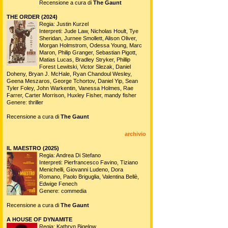
Recensione a cura di
The Gaunt
THE ORDER (2024)
Regia: Justin Kurzel
Interpreti: Jude Law, Nicholas Hoult, Tye
Sheridan, Jurnee Smollett, Alison Oliver,
Morgan Holmstrom, Odessa Young, Marc
Maron, Philip Granger, Sebastian Pigott,
Matias Lucas, Bradley Stryker, Phillip
Forest Lewitski, Victor Slezak, Daniel
Doheny, Bryan J. McHale, Ryan Chandoul Wesley,
Geena Meszaros, George Tchortov, Daniel Yip, Sean
Tyler Foley, John Warkentin, Vanessa Holmes, Rae
Farrer, Carter Morrison, Huxley Fisher, mandy fisher
Genere: thriller
Recensione a cura di
The Gaunt
archivio
IL MAESTRO (2025)
Regia: Andrea Di Stefano
Interpreti: Pierfrancesco Favino, Tiziano
Menichelli, Giovanni Ludeno, Dora
Romano, Paolo Briguglia, Valentina Bellè,
Edwige Fenech
Genere: commedia
Recensione a cura di
The Gaunt
A HOUSE OF DYNAMITE
Regia: Kathryn Bigelow