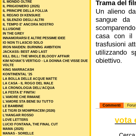
Trama del fil
IL MONDO OLTRE
IL PRIGIONIERO (2025)
Un alieno dal
IL PRINCIPE DELLA FOLLIA
IL REGNO DI KENSUKE
sangue da 
IL SILENZIO DEGLI ALTRI
IL TEMPO E' ANCORA NOSTRO
scomparendo p
ILLUSIONE
IN THE GREY
casa con il 
INNAMORARSI E ALTRE PESSIME IDEE
trasfusioni a
IO NON TI LASCIO SOLO
IRON MAIDEN: BURNING AMBITION
utilizzando s
JACKASS: BEST AND LAST
KILL BILL: THE WHOLE BLOODY AFFAIR
obiettivo.
KIM NOVAK'S VERTIGO - LA DONNA CHE VISSE DUE
VOLTE
KING MARRACASH
KONTINENTAL '25
LA BOLLA DELLE ACQUE MATTE
LA CASA - IL ROGO DEL MALE
LA CRONOLOGIA DELL’ACQUA
LA FESTA E' FINITA!
L'AMORE CHE RIMANE
L'AMORE STA BENE SU TUTTO
Commenti
Foru
LE BAMBINE
LE TIGRI DI MOMPRACEM (2026)
L'HANGAR ROSSO
vota 
LOVE LETTERS
LUCIO FONTANA, THE FINAL CUT
MAMA (2025)
MANAS - SORELLE
Cerca