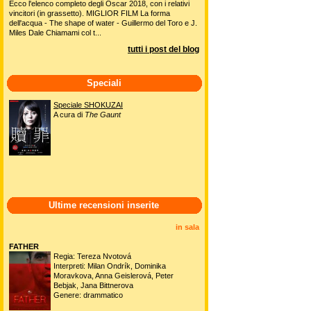
Ecco l'elenco completo degli Oscar 2018, con i relativi
vincitori (in grassetto). MIGLIOR FILM La forma
dell'acqua - The shape of water - Guillermo del Toro e J.
Miles Dale Chiamami col t...
tutti i post del blog
Speciali
Speciale SHOKUZAI
A cura di
The Gaunt
Ultime recensioni inserite
in sala
FATHER
Regia: Tereza Nvotová
Interpreti: Milan Ondrík, Dominika
Moravkova, Anna Geislerová, Peter
Bebjak, Jana Bittnerova
Genere: drammatico