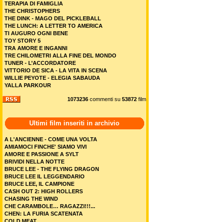
TERAPIA DI FAMIGLIA
THE CHRISTOPHERS
THE DINK - MAGO DEL PICKLEBALL
THE LUNCH: A LETTER TO AMERICA
TI AUGURO OGNI BENE
TOY STORY 5
TRA AMORE E INGANNI
TRE CHILOMETRI ALLA FINE DEL MONDO
TUNER - L’ACCORDATORE
VITTORIO DE SICA - LA VITA IN SCENA
WILLIE PEYOTE - ELEGIA SABAUDA
YALLA PARKOUR
1073236
commenti su
53872
film
Ultimi film inseriti in archivio
A L'ANCIENNE - COME UNA VOLTA
AMIAMOCI FINCHE' SIAMO VIVI
AMORE E PASSIONE A SYLT
BRIVIDI NELLA NOTTE
BRUCE LEE - THE FLYING DRAGON
BRUCE LEE IL LEGGENDARIO
BRUCE LEE, IL CAMPIONE
CASH OUT 2: HIGH ROLLERS
CHASING THE WIND
CHE CARAMBOLE… RAGAZZI!!!...
CHEN: LA FURIA SCATENATA
COLD MEAT