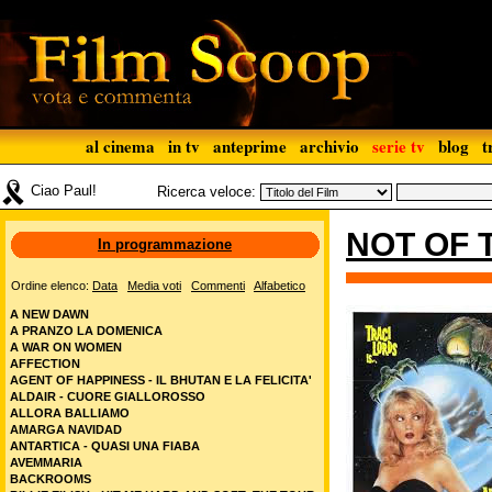
al cinema
in tv
anteprime
archivio
serie tv
blog
t
Ciao Paul!
Ricerca veloce:
NOT OF 
In programmazione
Ordine elenco:
Data
Media voti
Commenti
Alfabetico
A NEW DAWN
A PRANZO LA DOMENICA
A WAR ON WOMEN
AFFECTION
AGENT OF HAPPINESS - IL BHUTAN E LA FELICITA'
ALDAIR - CUORE GIALLOROSSO
ALLORA BALLIAMO
AMARGA NAVIDAD
ANTARTICA - QUASI UNA FIABA
AVEMMARIA
BACKROOMS