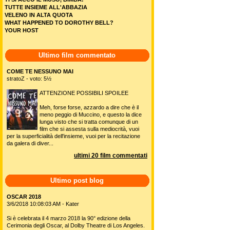
TUTTE INSIEME ALL'ABBAZIA
VELENO IN ALTA QUOTA
WHAT HAPPENED TO DOROTHY BELL?
YOUR HOST
Ultimo film commentato
COME TE NESSUNO MAI
stratoZ - voto: 5½
ATTENZIONE POSSIBILI SPOILEE
Meh, forse forse, azzardo a dire che è il
meno peggio di Muccino, e questo la dice
lunga visto che si tratta comunque di un
film che si assesta sulla mediocrità, vuoi
per la superficialità dell'insieme, vuoi per la recitazione
da galera di diver...
ultimi 20 film commentati
Ultimo post blog
OSCAR 2018
3/6/2018 10:08:03 AM - Kater
Si è celebrata il 4 marzo 2018 la 90° edizione della
Cerimonia degli Oscar, al Dolby Theatre di Los Angeles.