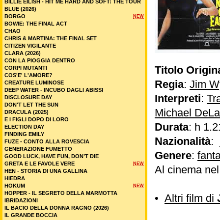
BILLIE EILISH - HIT ME HARD AND SOFT: THE TOUR
BLUE (2026)
BORGO
NEW
BOWIE: THE FINAL ACT
CHAO
CHRIS & MARTINA: THE FINAL SET
CITIZEN VIGILANTE
CLARA (2026)
CON LA PIOGGIA DENTRO
Titolo Origin
CORPI MUTANTI
COS'E' L'AMORE?
Regia
:
Jim W
CREATURE LUMINOSE
DEEP WATER - INCUBO DAGLI ABISSI
Interpreti
:
Tr
DISCLOSURE DAY
DON'T LET THE SUN
Michael DeL
DRACULA (2025)
E I FIGLI DOPO DI LORO
Durata
: h 1.2
ELECTION DAY
FINDING EMILY
Nazionalità
:
FUZE - CONTO ALLA ROVESCIA
GENERAZIONE FUMETTO
Genere
:
fant
GOOD LUCK, HAVE FUN, DON’T DIE
GRETA E LE FAVOLE VERE
NEW
Al cinema ne
HEN - STORIA DI UNA GALLINA
HIEDRA
HOKUM
NEW
HOPPER - IL SEGRETO DELLA MARMOTTA
•
Altri film di
IBRIDAZIONI
IL BACIO DELLA DONNA RAGNO (2026)
IL GRANDE BOCCIA