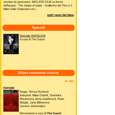
vincitori (in grassetto). MIGLIOR FILM La forma
dell'acqua - The shape of water - Guillermo del Toro e J.
Miles Dale Chiamami col t...
tutti i post del blog
Speciali
Speciale SHOKUZAI
A cura di
The Gaunt
Ultime recensioni inserite
in sala
FATHER
Regia: Tereza Nvotová
Interpreti: Milan Ondrík, Dominika
Moravkova, Anna Geislerová, Peter
Bebjak, Jana Bittnerova
Genere: drammatico
Recensione a cura di
The Gaunt