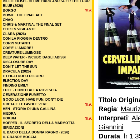
BILLIE EILISH - HIT ME HARD AND SOFT: THE TOUR
BLUE (2026)
BORGO
NEW
BOWIE: THE FINAL ACT
CHAO
CHRIS & MARTINA: THE FINAL SET
CITIZEN VIGILANTE
CLARA (2026)
CON LA PIOGGIA DENTRO
CORPI MUTANTI
COS'E' L'AMORE?
CREATURE LUMINOSE
DEEP WATER - INCUBO DAGLI ABISSI
DISCLOSURE DAY
DON'T LET THE SUN
DRACULA (2025)
E I FIGLI DOPO DI LORO
ELECTION DAY
FINDING EMILY
FUZE - CONTO ALLA ROVESCIA
GENERAZIONE FUMETTO
Titolo Origin
GOOD LUCK, HAVE FUN, DON’T DIE
GRETA E LE FAVOLE VERE
NEW
Regia
:
Mauri
HEN - STORIA DI UNA GALLINA
HIEDRA
Interpreti
:
Al
HOKUM
NEW
HOPPER - IL SEGRETO DELLA MARMOTTA
Giannini
IBRIDAZIONI
IL BACIO DELLA DONNA RAGNO (2026)
Durata
: h 1.3
IL GRANDE BOCCIA