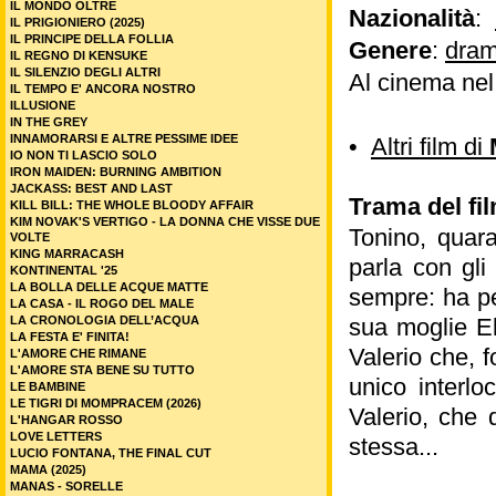
IL MONDO OLTRE
Nazionalità
:
IL PRIGIONIERO (2025)
IL PRINCIPE DELLA FOLLIA
Genere
:
dram
IL REGNO DI KENSUKE
IL SILENZIO DEGLI ALTRI
Al cinema ne
IL TEMPO E' ANCORA NOSTRO
ILLUSIONE
IN THE GREY
INNAMORARSI E ALTRE PESSIME IDEE
•
Altri film di
IO NON TI LASCIO SOLO
IRON MAIDEN: BURNING AMBITION
JACKASS: BEST AND LAST
Trama del fil
KILL BILL: THE WHOLE BLOODY AFFAIR
KIM NOVAK'S VERTIGO - LA DONNA CHE VISSE DUE
Tonino, quara
VOLTE
KING MARRACASH
parla con gli
KONTINENTAL '25
LA BOLLA DELLE ACQUE MATTE
sempre: ha pe
LA CASA - IL ROGO DEL MALE
LA CRONOLOGIA DELL’ACQUA
sua moglie El
LA FESTA E' FINITA!
Valerio che, f
L'AMORE CHE RIMANE
L'AMORE STA BENE SU TUTTO
unico interlo
LE BAMBINE
LE TIGRI DI MOMPRACEM (2026)
Valerio, che 
L'HANGAR ROSSO
LOVE LETTERS
stessa...
LUCIO FONTANA, THE FINAL CUT
MAMA (2025)
MANAS - SORELLE