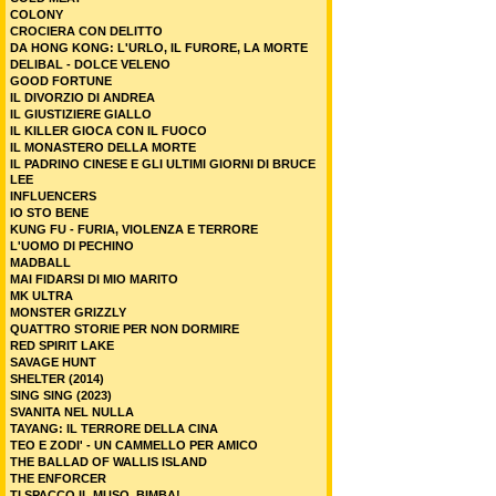
COLONY
CROCIERA CON DELITTO
DA HONG KONG: L'URLO, IL FURORE, LA MORTE
DELIBAL - DOLCE VELENO
GOOD FORTUNE
IL DIVORZIO DI ANDREA
IL GIUSTIZIERE GIALLO
IL KILLER GIOCA CON IL FUOCO
IL MONASTERO DELLA MORTE
IL PADRINO CINESE E GLI ULTIMI GIORNI DI BRUCE
LEE
INFLUENCERS
IO STO BENE
KUNG FU - FURIA, VIOLENZA E TERRORE
L'UOMO DI PECHINO
MADBALL
MAI FIDARSI DI MIO MARITO
MK ULTRA
MONSTER GRIZZLY
QUATTRO STORIE PER NON DORMIRE
RED SPIRIT LAKE
SAVAGE HUNT
SHELTER (2014)
SING SING (2023)
SVANITA NEL NULLA
TAYANG: IL TERRORE DELLA CINA
TEO E ZODI' - UN CAMMELLO PER AMICO
THE BALLAD OF WALLIS ISLAND
THE ENFORCER
TI SPACCO IL MUSO, BIMBA!