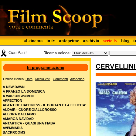
al cinema
in tv
anteprime
archivio
serie tv
blog
t
Ciao Paul!
Ricerca veloce:
CERVELLINI 
In programmazione
Ordine elenco:
Data
Media voti
Commenti
Alfabetico
A NEW DAWN
A PRANZO LA DOMENICA
A WAR ON WOMEN
AFFECTION
AGENT OF HAPPINESS - IL BHUTAN E LA FELICITA'
ALDAIR - CUORE GIALLOROSSO
ALLORA BALLIAMO
AMARGA NAVIDAD
ANTARTICA - QUASI UNA FIABA
AVEMMARIA
BACKROOMS