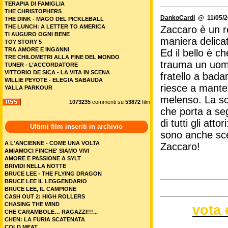
TERAPIA DI FAMIGLIA
THE CHRISTOPHERS
DankoCardi
@ 11/05/2
THE DINK - MAGO DEL PICKLEBALL
THE LUNCH: A LETTER TO AMERICA
Zaccaro è un r
TI AUGURO OGNI BENE
maniera delica
TOY STORY 5
TRA AMORE E INGANNI
Ed il bello è 
TRE CHILOMETRI ALLA FINE DEL MONDO
trauma un uomo
TUNER - L’ACCORDATORE
VITTORIO DE SICA - LA VITA IN SCENA
fratello a bada
WILLIE PEYOTE - ELEGIA SABAUDA
riesce a mante
YALLA PARKOUR
melenso. La sc
1073235
commenti su
53872
film
che porta a segu
di tutti gli att
Ultimi film inseriti in archivio
sono anche scen
A L'ANCIENNE - COME UNA VOLTA
Zaccaro!
AMIAMOCI FINCHE' SIAMO VIVI
AMORE E PASSIONE A SYLT
BRIVIDI NELLA NOTTE
BRUCE LEE - THE FLYING DRAGON
BRUCE LEE IL LEGGENDARIO
BRUCE LEE, IL CAMPIONE
CASH OUT 2: HIGH ROLLERS
CHASING THE WIND
vota 
CHE CARAMBOLE… RAGAZZI!!!...
CHEN: LA FURIA SCATENATA
COLD MEAT