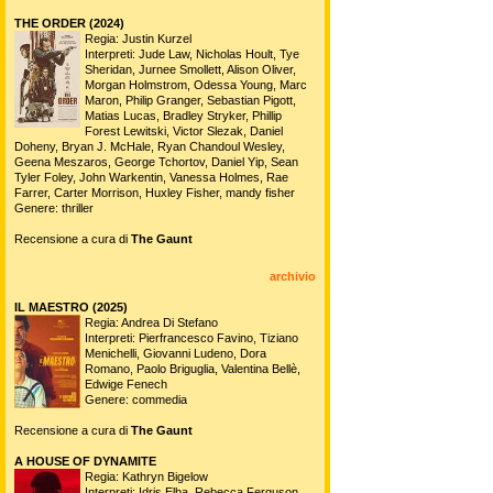
THE ORDER (2024)
Regia: Justin Kurzel
Interpreti: Jude Law, Nicholas Hoult, Tye
Sheridan, Jurnee Smollett, Alison Oliver,
Morgan Holmstrom, Odessa Young, Marc
Maron, Philip Granger, Sebastian Pigott,
Matias Lucas, Bradley Stryker, Phillip
Forest Lewitski, Victor Slezak, Daniel
Doheny, Bryan J. McHale, Ryan Chandoul Wesley,
Geena Meszaros, George Tchortov, Daniel Yip, Sean
Tyler Foley, John Warkentin, Vanessa Holmes, Rae
Farrer, Carter Morrison, Huxley Fisher, mandy fisher
Genere: thriller
Recensione a cura di
The Gaunt
archivio
IL MAESTRO (2025)
Regia: Andrea Di Stefano
Interpreti: Pierfrancesco Favino, Tiziano
Menichelli, Giovanni Ludeno, Dora
Romano, Paolo Briguglia, Valentina Bellè,
Edwige Fenech
Genere: commedia
Recensione a cura di
The Gaunt
A HOUSE OF DYNAMITE
Regia: Kathryn Bigelow
Interpreti: Idris Elba, Rebecca Ferguson,