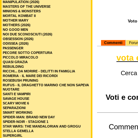
MANIPULATION (2026)
MASTERS OF THE UNIVERSE
MINIONS & MONSTERS
MORTAL KOMBAT II
MOTHER MARY
Voto 
MOTHERS (2026)
NO GOOD MEN
NOI DUE SCONOSCIUTI (2026)
OBSESSION (2026)
Commenti
Foru
ODISSEA (2026)
PASSENGER
PECORE SOTTO COPERTURA
vota 
PICCOLO MIRACOLO
QUASI GRAZIA
REBUILDING
RICCHI... DA MORIRE - DELITTI IN FAMIGLIA
Cerca
ROMERIA - IL MARE DEI RICORDI
ROSEBUSH PRUNING
RUFUS - IL DRAGHETTO MARINO CHE NON SAPEVA
NUOTARE
SANTI E VAMPIRI
Voti e co
SAVAGE HOUSE
SCARY MOVIE 6
SEPARAZIONI
SMART WORKING
SPIDER-MAN: BRAND NEW DAY
SPIDER-NOIR - STAGIONE 1
Commen
STAR WARS: THE MANDALORIAN AND GROGU
STELLA GEMELLA
SUPERGIRL