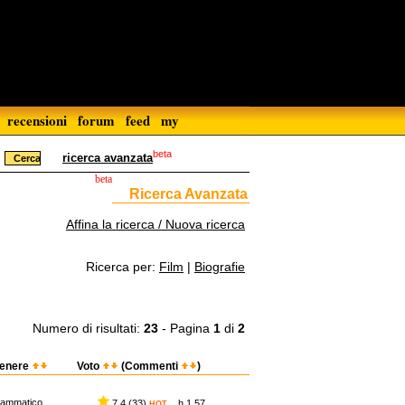
recensioni
forum
feed
my
beta
ricerca avanzata
beta
Ricerca Avanzata
Affina la ricerca / Nuova ricerca
Ricerca per:
Film
|
Biografie
Numero di risultati:
23
- Pagina
1
di
2
enere
Voto
(Commenti
)
rammatico
7,4 (33)
h 1.57
HOT