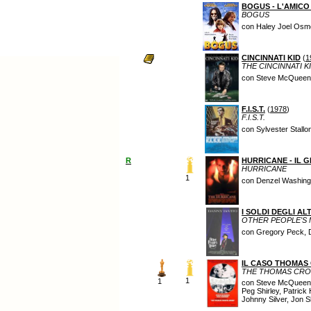
BOGUS - L'AMICO
BOGUS
con Haley Joel Osm
CINCINNATI KID
(
1
THE CINCINNATI K
con Steve McQueen,
F.I.S.T.
(
1978
)
F.I.S.T.
con Sylvester Stallo
R
HURRICANE - IL 
HURRICANE
1
con Denzel Washing
I SOLDI DEGLI ALT
OTHER PEOPLE'S
con Gregory Peck, D
IL CASO THOMAS
THE THOMAS CRO
1
1
con Steve McQueen, 
Peg Shirley, Patrick
Johnny Silver, Jon 