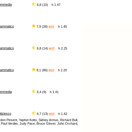
ommedia
6,8 (10) h 1.47
rammatico
7,9 (28)
h 1.45
HOT
rammatico
6,8 (14)
h 2.25
HOT
rammatico
8,1 (86)
h 2.20
HOT
ommedia
6,4 (9) h 1.41
liziesco
6,7 (13)
h 1.42
HOT
on Pinsent, Yaphet Kotto, Sidney Armus, Richard Bull,
, Paul Verdier, Judy Pace, Bruce Glover, John Orchard,