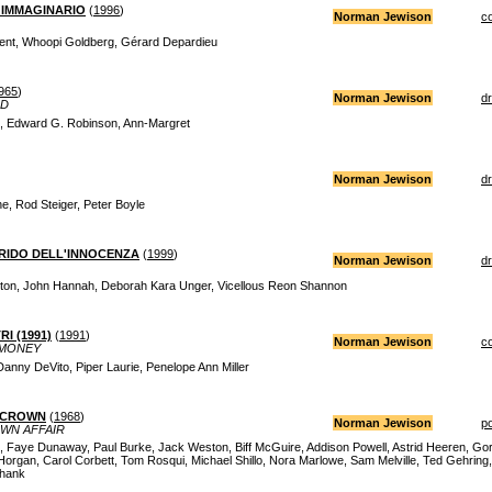
 IMMAGINARIO
(
1996
)
Norman Jewison
c
ent, Whoopi Goldberg, Gérard Depardieu
965
)
Norman Jewison
d
ID
 Edward G. Robinson, Ann-Margret
Norman Jewison
d
ne, Rod Steiger, Peter Boyle
GRIDO DELL'INNOCENZA
(
1999
)
Norman Jewison
d
ton, John Hannah, Deborah Kara Unger, Vicellous Reon Shannon
RI (1991)
(
1991
)
Norman Jewison
c
 MONEY
anny DeVito, Piper Laurie, Penelope Ann Miller
 CROWN
(
1968
)
Norman Jewison
po
WN AFFAIR
Faye Dunaway, Paul Burke, Jack Weston, Biff McGuire, Addison Powell, Astrid Heeren, Gord
 Horgan, Carol Corbett, Tom Rosqui, Michael Shillo, Nora Marlowe, Sam Melville, Ted Gehring
Shank