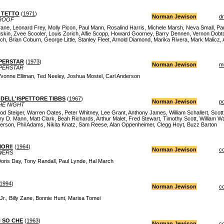
L TETTO
(
1971
)
Norman Jewison
d
 ROOF
ane, Leonard Frey, Molly Picon, Paul Mann, Rosalind Harris, Michele Marsh, Neva Small, Pa
kin, Zvee Scooler, Louis Zorich, Alfie Scopp, Howard Goorney, Barry Dennen, Vernon Dobtch
ch, Brian Coburn, George Little, Stanley Fleet, Arnold Diamond, Marika Rivera, Mark Malicz,
UPERSTAR
(
1973
)
Norman Jewison
m
UPERSTAR
vonne Elliman, Ted Neeley, Joshua Mostel, Carl Anderson
DELL'ISPETTORE TIBBS
(
1967
)
Norman Jewison
po
HE NIGHT
Rod Steiger, Warren Oates, Peter Whitney, Lee Grant, Anthony James, William Schallert, Sco
y D. Mann, Matt Clark, Beah Richards, Arthur Malet, Fred Stewart, Timothy Scott, William Wat
terson, Phil Adams, Nikita Knatz, Sam Reese, Alan Oppenheimer, Clegg Hoyt, Buzz Barton
ORI!
(
1964
)
Norman Jewison
c
WERS
ris Day, Tony Randall, Paul Lynde, Hal March
1994
)
Norman Jewison
c
r., Billy Zane, Bonnie Hunt, Marisa Tomei
 SO CHE
(
1963
)
Norman Jewison
c