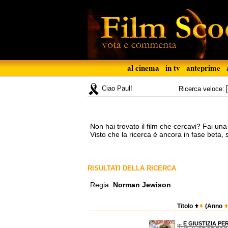
al cinema
in tv
anteprime
Ciao Paul!
Ricerca veloce:
Non hai trovato il film che cercavi? Fai un
Visto che la ricerca è ancora in fase beta,
RISULTATI DELLA RICERCA
Regia:
Norman Jewison
Titolo
(Anno
... E GIUSTIZIA PE