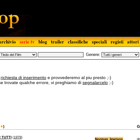
archivio
serie tv
blog
trailer
classifiche
speciali
registi
attori
Genere:
a
richiesta di inserimento
e provvederemo al piu presto ;-)
 se trovate qualche errore, vi preghiamo di
segnalarcelo
;-)
)
G
R TUTTI
(
1979
)
Norman Jewison
d