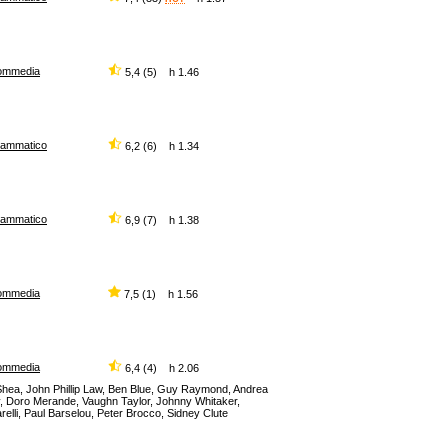
ommedia
5,4 (5) h 1.46
rammatico
6,2 (6) h 1.34
rammatico
6,9 (7) h 1.38
ommedia
7,5 (1) h 1.56
ommedia
6,4 (4) h 2.06
O'Shea, John Phillip Law, Ben Blue, Guy Raymond, Andrea
ly, Doro Merande, Vaughn Taylor, Johnny Whitaker,
relli, Paul Barselou, Peter Brocco, Sidney Clute