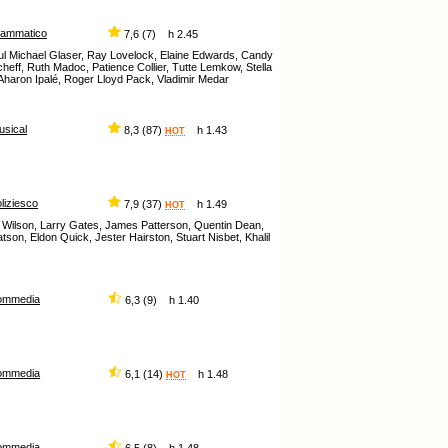
rammatico
7,6 (7) h 2.45
ul Michael Glaser, Ray Lovelock, Elaine Edwards, Candy
eff, Ruth Madoc, Patience Collier, Tutte Lemkow, Stella
 Aharon Ipalé, Roger Lloyd Pack, Vladimir Medar
usical
8,3 (87)
h 1.43
HOT
liziesco
7,9 (37)
h 1.49
HOT
tt Wilson, Larry Gates, James Patterson, Quentin Dean,
son, Eldon Quick, Jester Hairston, Stuart Nisbet, Khalil
ommedia
6,3 (9) h 1.40
ommedia
6,1 (14)
h 1.48
HOT
ommedia