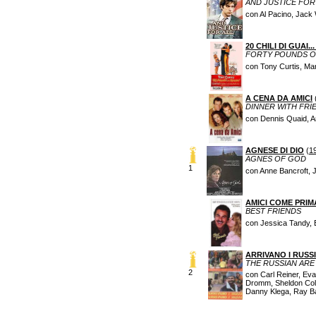
AND JUSTICE FOR
con Al Pacino, Jack
20 CHILI DI GUAI.
FORTY POUNDS O
con Tony Curtis, Ma
A CENA DA AMICI
DINNER WITH FRI
con Dennis Quaid, An
AGNESE DI DIO
(
1
AGNES OF GOD
1
con Anne Bancroft, 
AMICI COME PRIM
BEST FRIENDS
con Jessica Tandy, 
ARRIVANO I RUSSI
THE RUSSIAN ARE
2
con Carl Reiner, Eva
Dromm, Sheldon Colli
Danny Klega, Ray Bax