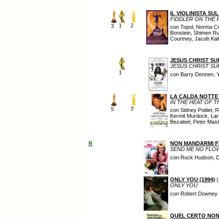
IL VIOLINISTA SU
FIDDLER ON THE
1
2
3
con Topol, Norma Cr
Bonstein, Shimen Rus
Courtney, Jacob Kali
JESUS CHRIST S
JESUS CHRIST S
1
con Barry Dennen, Y
LA CALDA NOTTE 
IN THE HEAT OF T
3
5
con Sidney Poitier, 
Kermit Murdock, Larr
Bezaleel, Peter Mas
R
NON MANDARMI FI
SEND ME NO FLO
con Rock Hudson, Do
ONLY YOU (1994)
(
ONLY YOU
con Robert Downey J
QUEL CERTO NON