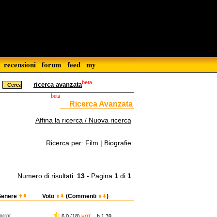
recensioni
forum
feed
my
beta
ricerca avanzata
beta
Ricerca Avanzata
Affina la ricerca / Nuova ricerca
Ricerca per:
Film
|
Biografie
Numero di risultati:
13
- Pagina
1
di
1
Genere
Voto
(Commenti
)
orror
6,0 (18)
h 1.39
HOT