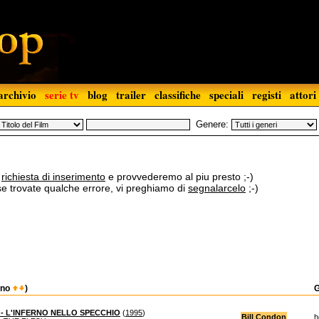
archivio
serie tv
blog
trailer
classifiche
speciali
registi
attori
Genere:
a
richiesta di inserimento
e provvederemo al piu presto ;-)
 se trovate qualche errore, vi preghiamo di
segnalarcelo
;-)
nno
)
- L'INFERNO NELLO SPECCHIO
(
1995
)
Bill Condon
h