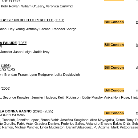
 THE FLESH
Kelly Rowan, William O'Leary, Veronica Cartwrigt
CLASSE: UN DELITTO PERFETTO
(
1991
)
Bill Condon
t
snan, Dey Young, Anthony Corone, Raphael Sbarge
LA PALUDE
(
1987
)
Bill Condon
h
R
, Jennifer Jason Leigh, Judith Ivey
(
1998
)
Bill Condon
d
ONSTERS
en, Brendan Fraser, Lynn Redgrave, Lolita Davidovich
(
2006
)
Bill Condon
m
, Beyoncé Knowles, Jennifer Hudson, Keith Robinson, Eddie Murphy, Anika Noni Rose, Hinto
LLA DONNA RAGNO (2026)
(
2025
)
Bill Condon
t
 SPIDER WOMAN
 Tonatiuh, Jennifer Lopez, Bruno Bichir, Josefina Scaglione, Aline Mayagoitia, Driton 'Tony' 
to Gordillo, Fabio Aste, Graciela Daniele, Federico Salles, Alejandro Ernesto Balbis Ortiz, S
o Ramos, Michael Winther, Linda Mugleston, Daniel Velasquez, PJ Adzima, Mark Pettograsso,