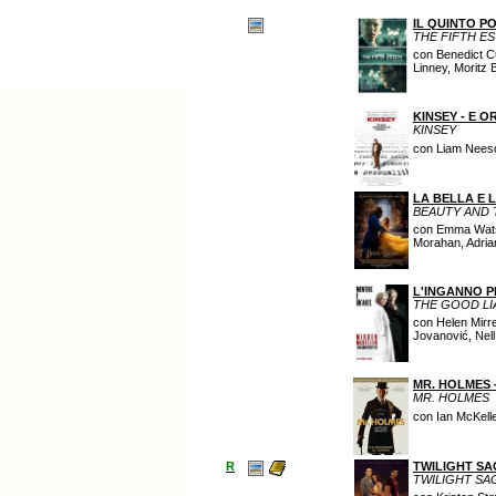
IL QUINTO P
THE FIFTH ES
con Benedict Cu
Linney, Moritz 
KINSEY - E O
KINSEY
con Liam Neeson
LA BELLA E L
BEAUTY AND 
con Emma Watso
Morahan, Adria
L'INGANNO 
THE GOOD LI
con Helen Mirr
Jovanović, Nell
MR. HOLMES 
MR. HOLMES
con Ian McKelle
R
TWILIGHT SA
TWILIGHT SA