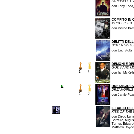
FAREWELL TO
con Tony Todd, 
COMPITO IN 
MURDER 101
con Pierce Bro
DELITTI DEL
SISTER SISTE
con Eric Stoltz
DEMONI E DEI
GODS AND M
1
1
con Ian McKell
R
DREAMGIRLS
DREAMGIRLS
3
2
con Jamie Foxx
IL BACIO DE
KISS OF THE
con Diego Luna,
Barreiro, Augus
Turner, Eduard
Matthew Boyce