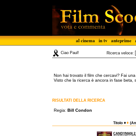
al cinema
in tv
anteprime
Ciao Paul!
Ricerca veloce:
Non hai trovato il film che cercavi? Fai un
Visto che la ricerca è ancora in fase beta,
RISULTATI DELLA RICERCA
Regia:
Bill Condon
Titolo
(A
CANDYMAN 2 