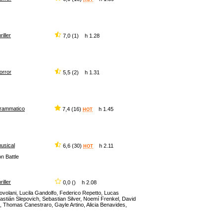
hriller
7,0 (1) h 1.28
orror
5,5 (2) h 1.31
rammatico
7,4 (16)
h 1.45
HOT
usical
6,6 (30)
h 2.11
HOT
n Battle
hriller
0,0 () h 2.08
Dovolani, Lucila Gandolfo, Federico Repetto, Lucas
ebastián Slepovich, Sebastian Silver, Noemí Frenkel, David
 Thomas Canestraro, Gayle Artino, Alicia Benavides,