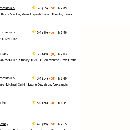
rammatico
5,6 (15)
h 2.09
HOT
nthony Mackie, Peter Capaldi, David Thewlis, Laura
rammatico
6,4 (30)
h 1.58
HOT
 Oliver Platt
antasy
6,2 (49)
h 2.03
HOT
n McKellen, Stanley Tucci, Gugu Mbatha-Raw, Hattie
rammatico
6,4 (14)
h 1.49
HOT
es, Michael Culkin, Laurie Davidson, Aleksandar
hriller
5,9 (25)
h 1.44
HOT
antasy
4,6 (93)
h 2.15
HOT