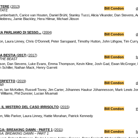
OTERE
(
2013
)
Bill Condon
d
TATE
mberbatch, Carice van Houten, Daniel Brühl, Stanley Tucci, Alicia Vikander, Dan Stevens, A
Bleibtreu, Jamie Blackley, Hera Hilmar, Michael Jibson
RA PARLIAMO DI SESSO...
(
2004
)
Bill Condon
d
, Laura Linney, Chris O'Donnell, Peter Sarsgaard, Timothy Hutton, John Lithgow, Tim Curry,
A BESTIA (2017)
(
2017
)
Bill Condon
f
THE BEAST
n, Dan Stevens, Luke Evans, Emma Thompson, Kevin Kline, Josh Gad, Ewan McGregor, Ia
n Schiller, Nathan Mack, Henry Garrett
PERFETTO
(
2019
)
Bill Condon
d
AR
en, Ian McKellen, Russell Tovey, Jim Carter, Jóhannes Haukur Jóhannesson, Mark Lewis Jon
 Williams, Phil Dunster, Lucian Msamati
- IL MISTERO DEL CASO IRRISOLTO
(
2015
)
Bill Condon
t
n, Milo Parker, Laura Linney, Hattie Morahan, Patrick Kennedy
GA: BREAKING DAWN - PARTE 1
(
2011
)
Bill Condon
f
GA: BREAKING DAWN – PART 1