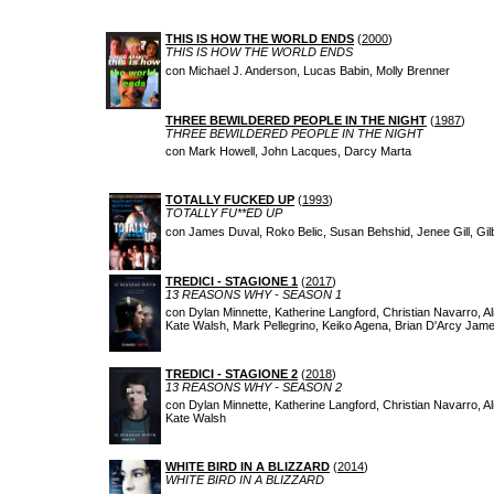
THIS IS HOW THE WORLD ENDS
(
2000
)
THIS IS HOW THE WORLD ENDS
con Michael J. Anderson, Lucas Babin, Molly Brenner
THREE BEWILDERED PEOPLE IN THE NIGHT
(
1987
)
THREE BEWILDERED PEOPLE IN THE NIGHT
con Mark Howell, John Lacques, Darcy Marta
TOTALLY FUCKED UP
(
1993
)
TOTALLY FU**ED UP
con James Duval, Roko Belic, Susan Behshid, Jenee Gill, Gil
TREDICI - STAGIONE 1
(
2017
)
13 REASONS WHY - SEASON 1
con Dylan Minnette, Katherine Langford, Christian Navarro, A
Kate Walsh, Mark Pellegrino, Keiko Agena, Brian D'Arcy Jam
TREDICI - STAGIONE 2
(
2018
)
13 REASONS WHY - SEASON 2
con Dylan Minnette, Katherine Langford, Christian Navarro, A
Kate Walsh
WHITE BIRD IN A BLIZZARD
(
2014
)
WHITE BIRD IN A BLIZZARD