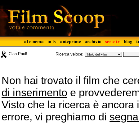
al cinema
in tv
anteprime
archivio
serie tv
blog
t
Ciao Paul!
Ricerca veloce:
Non hai trovato il film che ce
di inserimento
e provvederemo 
Visto che la ricerca è ancora 
errore, vi preghiamo di
segna