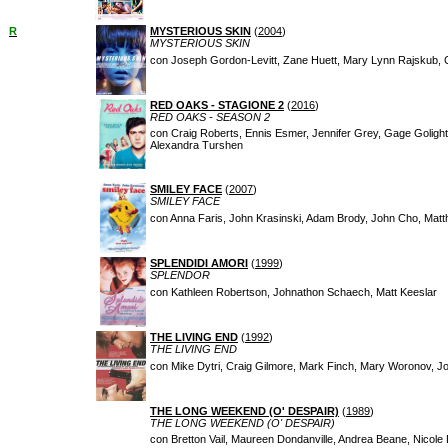
R
MYSTERIOUS SKIN
(
2004
)
MYSTERIOUS SKIN
con Joseph Gordon-Levitt, Zane Huett, Mary Lynn Rajskub, Ch
RED OAKS - STAGIONE 2
(
2016
)
RED OAKS - SEASON 2
con Craig Roberts, Ennis Esmer, Jennifer Grey, Gage Goligh
Alexandra Turshen
SMILEY FACE
(
2007
)
SMILEY FACE
con Anna Faris, John Krasinski, Adam Brody, John Cho, Mat
SPLENDIDI AMORI
(
1999
)
SPLENDOR
con Kathleen Robertson, Johnathon Schaech, Matt Keeslar
THE LIVING END
(
1992
)
THE LIVING END
con Mike Dytri, Craig Gilmore, Mark Finch, Mary Woronov, 
THE LONG WEEKEND (O' DESPAIR)
(
1989
)
THE LONG WEEKEND (O' DESPAIR)
con Bretton Vail, Maureen Dondanville, Andrea Beane, Nicole 