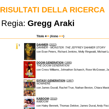
RISULTATI DELLA RICERCA
Regia:
Gregg Araki
Titolo
(Anno
)
DAHMER
(
2022
)
1
DAHMER - MONSTER: THE JEFFREY DAHMER STORY
con Evan Peters, Richard Jenkins, Molly Ringwald, Michael 
DOOM GENERATION
(
1995
)
THE DOOM GENERATION
con Cress Williams, Johnathon Schaech, Rose McGowan, J
EXTASY GENERATION
(
1997
)
NOWHERE
con James Duvall, Rachel True, Nathan Bexton, Chiara Mastr
KABOOM
(
2010
)
KABOOM
con Haley Bennett, Thomas Dekker, James Duval, Andy Fisc