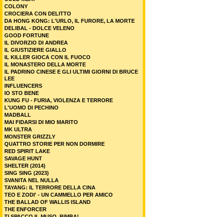
COLONY
CROCIERA CON DELITTO
DA HONG KONG: L'URLO, IL FURORE, LA MORTE
DELIBAL - DOLCE VELENO
GOOD FORTUNE
IL DIVORZIO DI ANDREA
IL GIUSTIZIERE GIALLO
IL KILLER GIOCA CON IL FUOCO
IL MONASTERO DELLA MORTE
IL PADRINO CINESE E GLI ULTIMI GIORNI DI BRUCE
LEE
INFLUENCERS
IO STO BENE
KUNG FU - FURIA, VIOLENZA E TERRORE
L'UOMO DI PECHINO
MADBALL
MAI FIDARSI DI MIO MARITO
MK ULTRA
MONSTER GRIZZLY
QUATTRO STORIE PER NON DORMIRE
RED SPIRIT LAKE
SAVAGE HUNT
SHELTER (2014)
SING SING (2023)
SVANITA NEL NULLA
TAYANG: IL TERRORE DELLA CINA
TEO E ZODI' - UN CAMMELLO PER AMICO
THE BALLAD OF WALLIS ISLAND
THE ENFORCER
TI SPACCO IL MUSO, BIMBA!