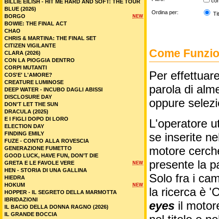
co
BILLIE EILISH - HIT ME HARD AND SOFT: THE TOUR
BLUE (2026)
Ordina per:
Tit
BORGO
NEW
BOWIE: THE FINAL ACT
CHAO
CHRIS & MARTINA: THE FINAL SET
CITIZEN VIGILANTE
Come Funzion
CLARA (2026)
CON LA PIOGGIA DENTRO
CORPI MUTANTI
Per effettuare
COS'E' L'AMORE?
CREATURE LUMINOSE
parola di alme
DEEP WATER - INCUBO DAGLI ABISSI
DISCLOSURE DAY
oppure selez
DON'T LET THE SUN
DRACULA (2025)
E I FIGLI DOPO DI LORO
L'operatore ut
ELECTION DAY
FINDING EMILY
se inserite n
FUZE - CONTO ALLA ROVESCIA
motore cercher
GENERAZIONE FUMETTO
GOOD LUCK, HAVE FUN, DON’T DIE
presente la p
GRETA E LE FAVOLE VERE
NEW
HEN - STORIA DI UNA GALLINA
Solo fra i cam
HIEDRA
HOKUM
NEW
la ricerca è '
HOPPER - IL SEGRETO DELLA MARMOTTA
IBRIDAZIONI
eyes
il motor
IL BACIO DELLA DONNA RAGNO (2026)
IL GRANDE BOCCIA