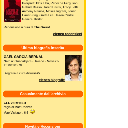
Interpreti: Idris Elba, Rebecca Ferguson,
Gabriel Basso, Jared Harris, Tracy Letts,
Anthony Ramos, Moses Ingram, Jonah
Hauer-King, Greta Lee, Jason Clarke
Genere: thriller
Recensione a cura di
The Gaunt
elenco recensioni
Ultima biografia inserita
GAEL GARCIA BERNAL
Nato a: Guadalajara - Jalisco - Messico
il: 30/11/1978
Biografia a cura di
luisa75
elenco biografie
Casualmente dall'archivio
CLOVERFIELD
regia di Matt Reeves
Voto Visitatori: 6,6
Novità e Recensioni