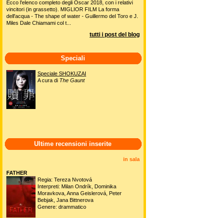
Ecco l'elenco completo degli Oscar 2018, con i relativi
vincitori (in grassetto). MIGLIOR FILM La forma
dell'acqua - The shape of water - Guillermo del Toro e J.
Miles Dale Chiamami col t...
tutti i post del blog
Speciali
Speciale SHOKUZAI
A cura di
The Gaunt
Ultime recensioni inserite
in sala
FATHER
Regia: Tereza Nvotová
Interpreti: Milan Ondrík, Dominika
Moravkova, Anna Geislerová, Peter
Bebjak, Jana Bittnerova
Genere: drammatico