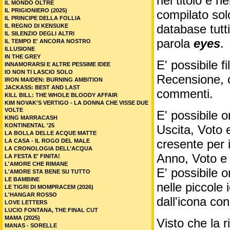
nel titolo e ne
IL MONDO OLTRE
IL PRIGIONIERO (2025)
compilato sol
IL PRINCIPE DELLA FOLLIA
database tutti
IL REGNO DI KENSUKE
IL SILENZIO DEGLI ALTRI
parola
eyes
.
IL TEMPO E' ANCORA NOSTRO
ILLUSIONE
IN THE GREY
E' possibile f
INNAMORARSI E ALTRE PESSIME IDEE
IO NON TI LASCIO SOLO
Recensione, c
IRON MAIDEN: BURNING AMBITION
JACKASS: BEST AND LAST
commenti.
KILL BILL: THE WHOLE BLOODY AFFAIR
KIM NOVAK'S VERTIGO - LA DONNA CHE VISSE DUE
VOLTE
E' possibile o
KING MARRACASH
KONTINENTAL '25
Uscita, Voto 
LA BOLLA DELLE ACQUE MATTE
cresente per 
LA CASA - IL ROGO DEL MALE
LA CRONOLOGIA DELL’ACQUA
Anno, Voto e
LA FESTA E' FINITA!
L'AMORE CHE RIMANE
E' possibile o
L'AMORE STA BENE SU TUTTO
LE BAMBINE
nelle piccole
LE TIGRI DI MOMPRACEM (2026)
L'HANGAR ROSSO
dall'icona co
LOVE LETTERS
LUCIO FONTANA, THE FINAL CUT
MAMA (2025)
Visto che la 
MANAS - SORELLE