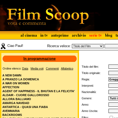
al cinema
in tv
anteprime
archivio
serie tv
blog
t
Ciao Paul!
Ricerca veloce:
In programmazione
Titolo del film:
Ordine elenco:
Data
Media voti
Commenti
Alfabetico
Titolo originale:
A NEW DAWN
A PRANZO LA DOMENICA
Regia:
A WAR ON WOMEN
Interpreti:
AFFECTION
AGENT OF HAPPINESS - IL BHUTAN E LA FELICITA'
Nazionalità:
ALDAIR - CUORE GIALLOROSSO
Genere:
ALLORA BALLIAMO
AMARGA NAVIDAD
Anno:
ANTARTICA - QUASI UNA FIABA
AVEMMARIA
Anno Uscita:
BACKROOMS
Filtro: