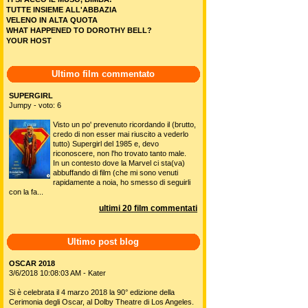
TUTTE INSIEME ALL'ABBAZIA
VELENO IN ALTA QUOTA
WHAT HAPPENED TO DOROTHY BELL?
YOUR HOST
Ultimo film commentato
SUPERGIRL
Jumpy - voto: 6
Visto un po' prevenuto ricordando il (brutto,
credo di non esser mai riuscito a vederlo
tutto) Supergirl del 1985 e, devo
riconoscere, non l'ho trovato tanto male.
In un contesto dove la Marvel ci sta(va)
abbuffando di film (che mi sono venuti
rapidamente a noia, ho smesso di seguirli
con la fa...
ultimi 20 film commentati
Ultimo post blog
OSCAR 2018
3/6/2018 10:08:03 AM - Kater
Si è celebrata il 4 marzo 2018 la 90° edizione della
Cerimonia degli Oscar, al Dolby Theatre di Los Angeles.