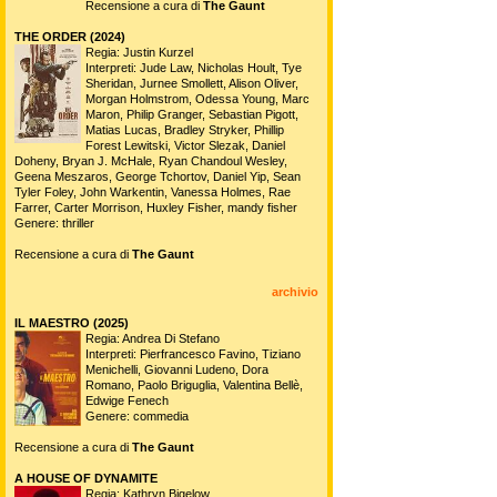
Recensione a cura di
The Gaunt
THE ORDER (2024)
Regia: Justin Kurzel
Interpreti: Jude Law, Nicholas Hoult, Tye
Sheridan, Jurnee Smollett, Alison Oliver,
Morgan Holmstrom, Odessa Young, Marc
Maron, Philip Granger, Sebastian Pigott,
Matias Lucas, Bradley Stryker, Phillip
Forest Lewitski, Victor Slezak, Daniel
Doheny, Bryan J. McHale, Ryan Chandoul Wesley,
Geena Meszaros, George Tchortov, Daniel Yip, Sean
Tyler Foley, John Warkentin, Vanessa Holmes, Rae
Farrer, Carter Morrison, Huxley Fisher, mandy fisher
Genere: thriller
Recensione a cura di
The Gaunt
archivio
IL MAESTRO (2025)
Regia: Andrea Di Stefano
Interpreti: Pierfrancesco Favino, Tiziano
Menichelli, Giovanni Ludeno, Dora
Romano, Paolo Briguglia, Valentina Bellè,
Edwige Fenech
Genere: commedia
Recensione a cura di
The Gaunt
A HOUSE OF DYNAMITE
Regia: Kathryn Bigelow