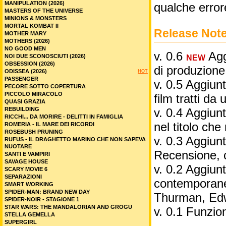
MANIPULATION (2026)
qualche error
MASTERS OF THE UNIVERSE
MINIONS & MONSTERS
MORTAL KOMBAT II
Release Not
MOTHER MARY
MOTHERS (2026)
NO GOOD MEN
v. 0.6
Aggi
NOI DUE SCONOSCIUTI (2026)
NEW
OBSESSION (2026)
di produzione
ODISSEA (2026)
HOT
PASSENGER
v. 0.5 Aggiunt
PECORE SOTTO COPERTURA
PICCOLO MIRACOLO
film tratti da 
QUASI GRAZIA
REBUILDING
v. 0.4 Aggiunt
RICCHI... DA MORIRE - DELITTI IN FAMIGLIA
nel titolo ch
ROMERIA - IL MARE DEI RICORDI
ROSEBUSH PRUNING
v. 0.3 Aggiunt
RUFUS - IL DRAGHETTO MARINO CHE NON SAPEVA
NUOTARE
Recensione, 
SANTI E VAMPIRI
SAVAGE HOUSE
v. 0.2 Aggiunta
SCARY MOVIE 6
SEPARAZIONI
contemporane
SMART WORKING
SPIDER-MAN: BRAND NEW DAY
Thurman, Edw
SPIDER-NOIR - STAGIONE 1
STAR WARS: THE MANDALORIAN AND GROGU
v. 0.1 Funzio
STELLA GEMELLA
SUPERGIRL