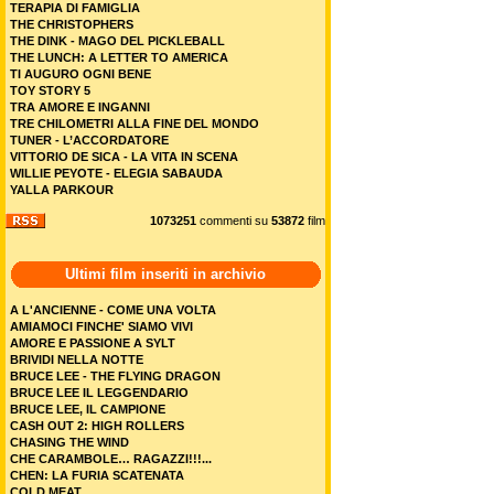
TERAPIA DI FAMIGLIA
THE CHRISTOPHERS
THE DINK - MAGO DEL PICKLEBALL
THE LUNCH: A LETTER TO AMERICA
TI AUGURO OGNI BENE
TOY STORY 5
TRA AMORE E INGANNI
TRE CHILOMETRI ALLA FINE DEL MONDO
TUNER - L’ACCORDATORE
VITTORIO DE SICA - LA VITA IN SCENA
WILLIE PEYOTE - ELEGIA SABAUDA
YALLA PARKOUR
1073251
commenti su
53872
film
Ultimi film inseriti in archivio
A L'ANCIENNE - COME UNA VOLTA
AMIAMOCI FINCHE' SIAMO VIVI
AMORE E PASSIONE A SYLT
BRIVIDI NELLA NOTTE
BRUCE LEE - THE FLYING DRAGON
BRUCE LEE IL LEGGENDARIO
BRUCE LEE, IL CAMPIONE
CASH OUT 2: HIGH ROLLERS
CHASING THE WIND
CHE CARAMBOLE… RAGAZZI!!!...
CHEN: LA FURIA SCATENATA
COLD MEAT