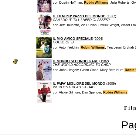
con Dustin Hoffman,
Robin Williams
, Julia Roberts, G
IL FILM PIU' PAZZO DEL MONDO
(
1977
)
CAN I DO IT 'TILL I NEED GLASSES?
con Jeff Doucette, Vic Dunlop, Patrick Wright, Walter O
IL MIO AMICO SPECIALE
(
2004
)
HOUSE OF D.
con Anton Yelchin,
Robin Williams
, Téa Leoni, Erykah
IL MONDO SECONDO GARP
(
1982
)
THE WORLD ACCORDING TO GARP
con John Lithgow, Glenn Close, Mary Beth Hurt,
Robin 
IL PAPA' MIGLIORE DEL MONDO
(
2009
)
WORLD'S GREATEST DAD
con Alexie Gilmore, Dan Spencer,
Robin Williams
F i l 
Pag