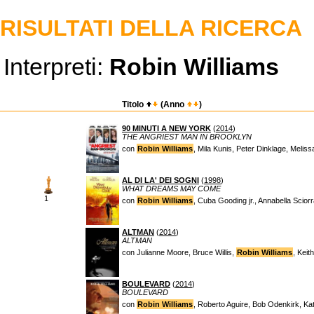
RISULTATI DELLA RICERCA
Interpreti:
Robin Williams
Titolo
(Anno
)
90 MINUTI A NEW YORK
(
2014
)
THE ANGRIEST MAN IN BROOKLYN
con
Robin Williams
, Mila Kunis, Peter Dinklage, Meli
AL DI LA' DEI SOGNI
(
1998
)
WHAT DREAMS MAY COME
1
con
Robin Williams
, Cuba Gooding jr., Annabella Scio
ALTMAN
(
2014
)
ALTMAN
con Julianne Moore, Bruce Willis,
Robin Williams
, Kei
BOULEVARD
(
2014
)
BOULEVARD
con
Robin Williams
, Roberto Aguire, Bob Odenkirk, Ka