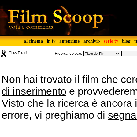
al cinema
in tv
anteprime
archivio
serie tv
blog
t
Ciao Paul!
Ricerca veloce:
Non hai trovato il film che ce
di inserimento
e provvederemo 
Visto che la ricerca è ancora 
errore, vi preghiamo di
segna