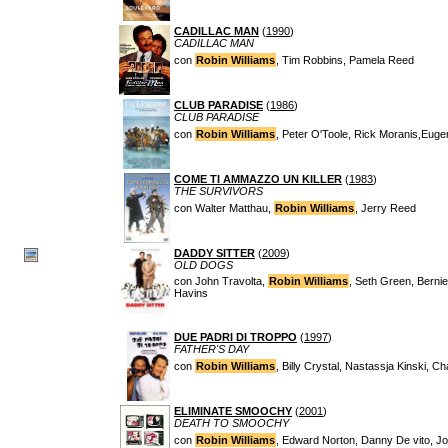
CADILLAC MAN
(
1990
)
CADILLAC MAN
con
Robin Williams
, Tim Robbins, Pamela Reed
CLUB PARADISE
(
1986
)
CLUB PARADISE
con
Robin Williams
, Peter O'Toole, Rick Moranis,Eug
COME TI AMMAZZO UN KILLER
(
1983
)
THE SURVIVORS
con Walter Matthau,
Robin Williams
, Jerry Reed
DADDY SITTER
(
2009
)
OLD DOGS
con John Travolta,
Robin Williams
, Seth Green, Bernie
Havins
DUE PADRI DI TROPPO
(
1997
)
FATHER'S DAY
con
Robin Williams
, Billy Crystal, Nastassja Kinski, C
ELIMINATE SMOOCHY
(
2001
)
DEATH TO SMOOCHY
con
Robin Williams
, Edward Norton, Danny De vito, Jo