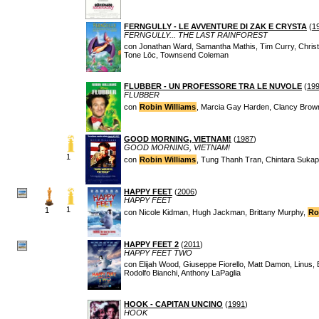
FERNGULLY - LE AVVENTURE DI ZAK E CRYSTA
(
1
FERNGULLY... THE LAST RAINFOREST
con Jonathan Ward, Samantha Mathis, Tim Curry, Christi
Tone Lōc, Townsend Coleman
FLUBBER - UN PROFESSORE TRA LE NUVOLE
(
19
FLUBBER
con
Robin Williams
, Marcia Gay Harden, Clancy Brow
GOOD MORNING, VIETNAM!
(
1987
)
GOOD MORNING, VIETNAM!
1
con
Robin Williams
, Tung Thanh Tran, Chintara Sukap
HAPPY FEET
(
2006
)
HAPPY FEET
1
1
con Nicole Kidman, Hugh Jackman, Brittany Murphy,
Ro
HAPPY FEET 2
(
2011
)
HAPPY FEET TWO
con Elijah Wood, Giuseppe Fiorello, Matt Damon, Linus, Br
Rodolfo Bianchi, Anthony LaPaglia
HOOK - CAPITAN UNCINO
(
1991
)
HOOK