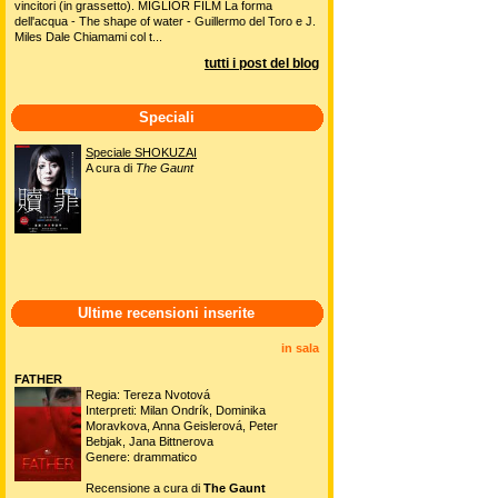
vincitori (in grassetto). MIGLIOR FILM La forma
dell'acqua - The shape of water - Guillermo del Toro e J.
Miles Dale Chiamami col t...
tutti i post del blog
Speciali
Speciale SHOKUZAI
A cura di
The Gaunt
Ultime recensioni inserite
in sala
FATHER
Regia: Tereza Nvotová
Interpreti: Milan Ondrík, Dominika
Moravkova, Anna Geislerová, Peter
Bebjak, Jana Bittnerova
Genere: drammatico
Recensione a cura di
The Gaunt