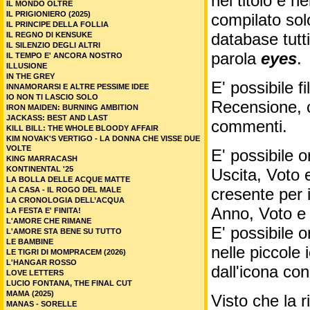
nel titolo e ne
IL MONDO OLTRE
IL PRIGIONIERO (2025)
compilato sol
IL PRINCIPE DELLA FOLLIA
database tutti
IL REGNO DI KENSUKE
IL SILENZIO DEGLI ALTRI
parola
eyes
.
IL TEMPO E' ANCORA NOSTRO
ILLUSIONE
IN THE GREY
E' possibile f
INNAMORARSI E ALTRE PESSIME IDEE
IO NON TI LASCIO SOLO
Recensione, c
IRON MAIDEN: BURNING AMBITION
JACKASS: BEST AND LAST
commenti.
KILL BILL: THE WHOLE BLOODY AFFAIR
KIM NOVAK'S VERTIGO - LA DONNA CHE VISSE DUE
VOLTE
E' possibile o
KING MARRACASH
KONTINENTAL '25
Uscita, Voto 
LA BOLLA DELLE ACQUE MATTE
cresente per 
LA CASA - IL ROGO DEL MALE
LA CRONOLOGIA DELL’ACQUA
Anno, Voto e
LA FESTA E' FINITA!
L'AMORE CHE RIMANE
E' possibile o
L'AMORE STA BENE SU TUTTO
LE BAMBINE
nelle piccole
LE TIGRI DI MOMPRACEM (2026)
L'HANGAR ROSSO
dall'icona co
LOVE LETTERS
LUCIO FONTANA, THE FINAL CUT
MAMA (2025)
Visto che la 
MANAS - SORELLE