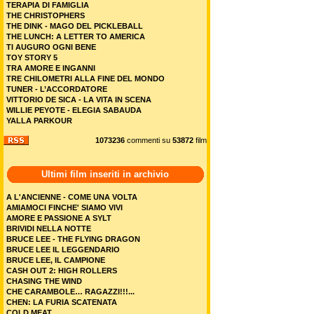
TERAPIA DI FAMIGLIA
THE CHRISTOPHERS
THE DINK - MAGO DEL PICKLEBALL
THE LUNCH: A LETTER TO AMERICA
TI AUGURO OGNI BENE
TOY STORY 5
TRA AMORE E INGANNI
TRE CHILOMETRI ALLA FINE DEL MONDO
TUNER - L’ACCORDATORE
VITTORIO DE SICA - LA VITA IN SCENA
WILLIE PEYOTE - ELEGIA SABAUDA
YALLA PARKOUR
1073236
commenti su
53872
film
Ultimi film inseriti in archivio
A L'ANCIENNE - COME UNA VOLTA
AMIAMOCI FINCHE' SIAMO VIVI
AMORE E PASSIONE A SYLT
BRIVIDI NELLA NOTTE
BRUCE LEE - THE FLYING DRAGON
BRUCE LEE IL LEGGENDARIO
BRUCE LEE, IL CAMPIONE
CASH OUT 2: HIGH ROLLERS
CHASING THE WIND
CHE CARAMBOLE… RAGAZZI!!!...
CHEN: LA FURIA SCATENATA
COLD MEAT