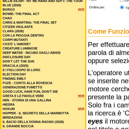
co
BILLIE EILISH - HIT ME HARD AND SOFT: THE TOUR
BLUE (2026)
Ordina per:
Tit
BORGO
NEW
BOWIE: THE FINAL ACT
CHAO
CHRIS & MARTINA: THE FINAL SET
CITIZEN VIGILANTE
Come Funzion
CLARA (2026)
CON LA PIOGGIA DENTRO
CORPI MUTANTI
Per effettuare
COS'E' L'AMORE?
CREATURE LUMINOSE
parola di alme
DEEP WATER - INCUBO DAGLI ABISSI
DISCLOSURE DAY
oppure selez
DON'T LET THE SUN
DRACULA (2025)
E I FIGLI DOPO DI LORO
L'operatore ut
ELECTION DAY
FINDING EMILY
se inserite n
FUZE - CONTO ALLA ROVESCIA
motore cercher
GENERAZIONE FUMETTO
GOOD LUCK, HAVE FUN, DON’T DIE
presente la p
GRETA E LE FAVOLE VERE
NEW
HEN - STORIA DI UNA GALLINA
Solo fra i cam
HIEDRA
HOKUM
NEW
la ricerca è '
HOPPER - IL SEGRETO DELLA MARMOTTA
IBRIDAZIONI
eyes
il motor
IL BACIO DELLA DONNA RAGNO (2026)
IL GRANDE BOCCIA