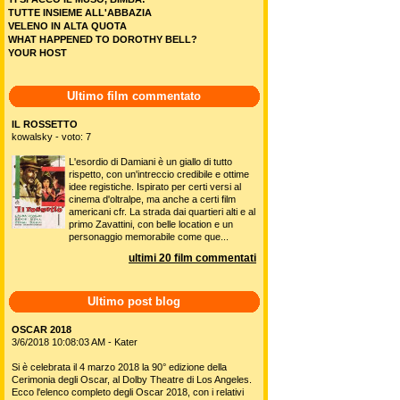
TUTTE INSIEME ALL'ABBAZIA
VELENO IN ALTA QUOTA
WHAT HAPPENED TO DOROTHY BELL?
YOUR HOST
Ultimo film commentato
IL ROSSETTO
kowalsky - voto: 7
L'esordio di Damiani è un giallo di tutto
rispetto, con un'intreccio credibile e ottime
idee registiche. Ispirato per certi versi al
cinema d'oltralpe, ma anche a certi film
americani cfr. La strada dai quartieri alti e al
primo Zavattini, con belle location e un
personaggio memorabile come que...
ultimi 20 film commentati
Ultimo post blog
OSCAR 2018
3/6/2018 10:08:03 AM - Kater
Si è celebrata il 4 marzo 2018 la 90° edizione della
Cerimonia degli Oscar, al Dolby Theatre di Los Angeles.
Ecco l'elenco completo degli Oscar 2018, con i relativi