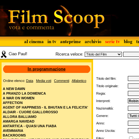
al cinema
in tv
anteprime
archivio
serie tv
blog
t
Ciao Paul!
Ricerca veloce:
In programmazione
Titolo del film:
Ordine elenco:
Data
Media voti
Commenti
Alfabetico
Titolo originale:
A NEW DAWN
A PRANZO LA DOMENICA
Regia:
A WAR ON WOMEN
Interpreti:
AFFECTION
AGENT OF HAPPINESS - IL BHUTAN E LA FELICITA'
Nazionalità:
ALDAIR - CUORE GIALLOROSSO
Genere:
ALLORA BALLIAMO
AMARGA NAVIDAD
Anno:
ANTARTICA - QUASI UNA FIABA
AVEMMARIA
Anno Uscita:
BACKROOMS
Filtro: