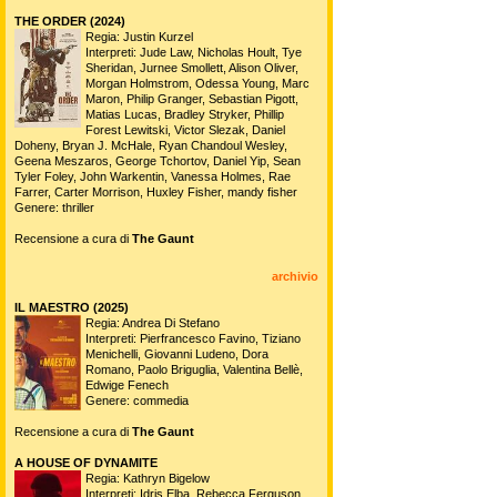
THE ORDER (2024)
Regia: Justin Kurzel
Interpreti: Jude Law, Nicholas Hoult, Tye
Sheridan, Jurnee Smollett, Alison Oliver,
Morgan Holmstrom, Odessa Young, Marc
Maron, Philip Granger, Sebastian Pigott,
Matias Lucas, Bradley Stryker, Phillip
Forest Lewitski, Victor Slezak, Daniel
Doheny, Bryan J. McHale, Ryan Chandoul Wesley,
Geena Meszaros, George Tchortov, Daniel Yip, Sean
Tyler Foley, John Warkentin, Vanessa Holmes, Rae
Farrer, Carter Morrison, Huxley Fisher, mandy fisher
Genere: thriller
Recensione a cura di
The Gaunt
archivio
IL MAESTRO (2025)
Regia: Andrea Di Stefano
Interpreti: Pierfrancesco Favino, Tiziano
Menichelli, Giovanni Ludeno, Dora
Romano, Paolo Briguglia, Valentina Bellè,
Edwige Fenech
Genere: commedia
Recensione a cura di
The Gaunt
A HOUSE OF DYNAMITE
Regia: Kathryn Bigelow
Interpreti: Idris Elba, Rebecca Ferguson,