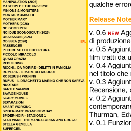
MANIPULATION (2026)
qualche error
MASTERS OF THE UNIVERSE
MINIONS & MONSTERS
MORTAL KOMBAT II
Release Not
MOTHER MARY
MOTHERS (2026)
NO GOOD MEN
v. 0.6
Aggi
NOI DUE SCONOSCIUTI (2026)
NEW
OBSESSION (2026)
di produzione
ODISSEA (2026)
HOT
PASSENGER
v. 0.5 Aggiunt
PECORE SOTTO COPERTURA
PICCOLO MIRACOLO
film tratti da 
QUASI GRAZIA
REBUILDING
v. 0.4 Aggiunt
RICCHI... DA MORIRE - DELITTI IN FAMIGLIA
nel titolo ch
ROMERIA - IL MARE DEI RICORDI
ROSEBUSH PRUNING
v. 0.3 Aggiunt
RUFUS - IL DRAGHETTO MARINO CHE NON SAPEVA
NUOTARE
Recensione, 
SANTI E VAMPIRI
SAVAGE HOUSE
v. 0.2 Aggiunta
SCARY MOVIE 6
SEPARAZIONI
contemporane
SMART WORKING
SPIDER-MAN: BRAND NEW DAY
Thurman, Edw
SPIDER-NOIR - STAGIONE 1
STAR WARS: THE MANDALORIAN AND GROGU
v. 0.1 Funzio
STELLA GEMELLA
SUPERGIRL