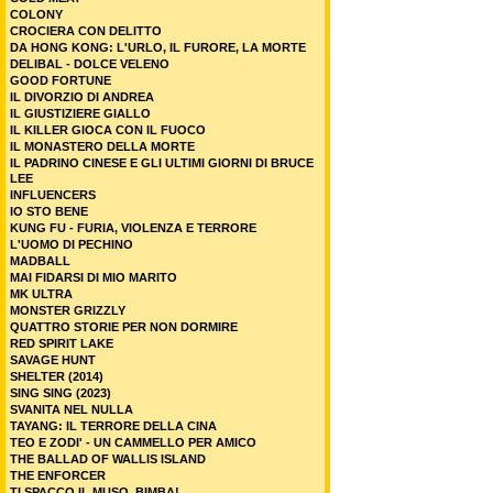
COLONY
CROCIERA CON DELITTO
DA HONG KONG: L'URLO, IL FURORE, LA MORTE
DELIBAL - DOLCE VELENO
GOOD FORTUNE
IL DIVORZIO DI ANDREA
IL GIUSTIZIERE GIALLO
IL KILLER GIOCA CON IL FUOCO
IL MONASTERO DELLA MORTE
IL PADRINO CINESE E GLI ULTIMI GIORNI DI BRUCE
LEE
INFLUENCERS
IO STO BENE
KUNG FU - FURIA, VIOLENZA E TERRORE
L'UOMO DI PECHINO
MADBALL
MAI FIDARSI DI MIO MARITO
MK ULTRA
MONSTER GRIZZLY
QUATTRO STORIE PER NON DORMIRE
RED SPIRIT LAKE
SAVAGE HUNT
SHELTER (2014)
SING SING (2023)
SVANITA NEL NULLA
TAYANG: IL TERRORE DELLA CINA
TEO E ZODI' - UN CAMMELLO PER AMICO
THE BALLAD OF WALLIS ISLAND
THE ENFORCER
TI SPACCO IL MUSO, BIMBA!