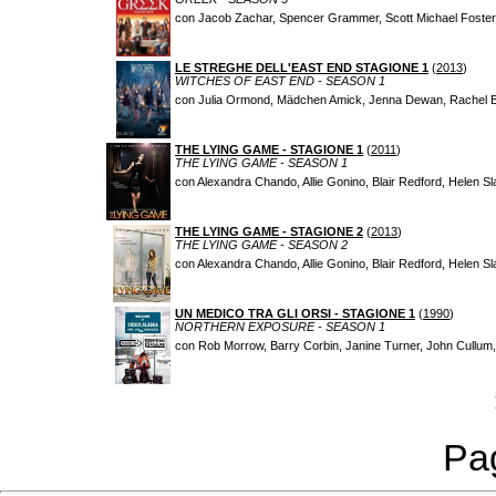
con Jacob Zachar, Spencer Grammer, Scott Michael Foster
LE STREGHE DELL'EAST END STAGIONE 1
(
2013
)
WITCHES OF EAST END - SEASON 1
con Julia Ormond, Mädchen Amick, Jenna Dewan, Rachel Bo
THE LYING GAME - STAGIONE 1
(
2011
)
THE LYING GAME - SEASON 1
con Alexandra Chando, Allie Gonino, Blair Redford, Helen Sl
THE LYING GAME - STAGIONE 2
(
2013
)
THE LYING GAME - SEASON 2
con Alexandra Chando, Allie Gonino, Blair Redford, Helen Sl
UN MEDICO TRA GLI ORSI - STAGIONE 1
(
1990
)
NORTHERN EXPOSURE - SEASON 1
con Rob Morrow, Barry Corbin, Janine Turner, John Cullum, 
Pag