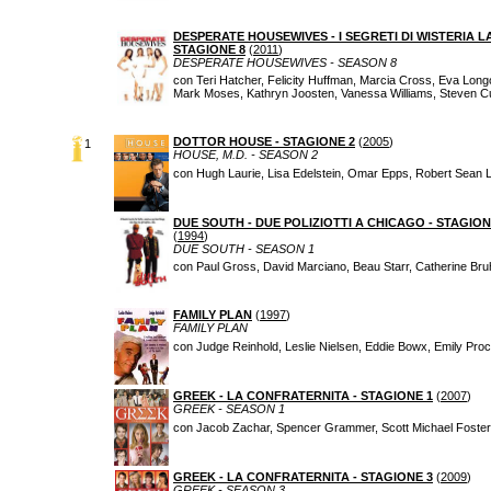
DESPERATE HOUSEWIVES - I SEGRETI DI WISTERIA L
STAGIONE 8
(
2011
)
DESPERATE HOUSEWIVES - SEASON 8
con Teri Hatcher, Felicity Huffman, Marcia Cross, Eva Lon
Mark Moses, Kathryn Joosten, Vanessa Williams, Steven Cu
DOTTOR HOUSE - STAGIONE 2
(
2005
)
1
HOUSE, M.D. - SEASON 2
con Hugh Laurie, Lisa Edelstein, Omar Epps, Robert Sean 
DUE SOUTH - DUE POLIZIOTTI A CHICAGO - STAGION
(
1994
)
DUE SOUTH - SEASON 1
con Paul Gross, David Marciano, Beau Starr, Catherine Bru
FAMILY PLAN
(
1997
)
FAMILY PLAN
con Judge Reinhold, Leslie Nielsen, Eddie Bowx, Emily Pro
GREEK - LA CONFRATERNITA - STAGIONE 1
(
2007
)
GREEK - SEASON 1
con Jacob Zachar, Spencer Grammer, Scott Michael Foster
GREEK - LA CONFRATERNITA - STAGIONE 3
(
2009
)
GREEK - SEASON 3