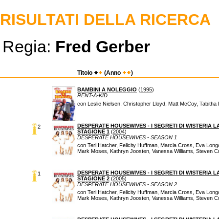
RISULTATI DELLA RICERCA
Regia:
Fred Gerber
Titolo
(Anno
)
BAMBINI A NOLEGGIO
(
1995
)
RENT-A-KID
con Leslie Nielsen, Christopher Lloyd, Matt McCoy, Tabitha
DESPERATE HOUSEWIVES - I SEGRETI DI WISTERIA L
2
STAGIONE 1
(
2004
)
DESPERATE HOUSEWIVES - SEASON 1
con Teri Hatcher, Felicity Huffman, Marcia Cross, Eva Lon
Mark Moses, Kathryn Joosten, Vanessa Williams, Steven Cu
DESPERATE HOUSEWIVES - I SEGRETI DI WISTERIA L
1
STAGIONE 2
(
2005
)
DESPERATE HOUSEWIVES - SEASON 2
con Teri Hatcher, Felicity Huffman, Marcia Cross, Eva Lon
Mark Moses, Kathryn Joosten, Vanessa Williams, Steven Cu