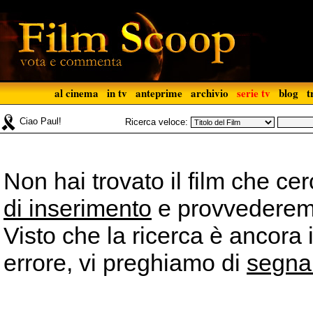
al cinema
in tv
anteprime
archivio
serie tv
blog
t
Ciao Paul!
Ricerca veloce:
Non hai trovato il film che ce
di inserimento
e provvederemo 
Visto che la ricerca è ancora 
errore, vi preghiamo di
segna