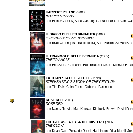
HARPER'S ISLAND
(
2009
)
J
HARPER'S ISLAND
con Elaine Cassidy, Katie Cassidy, Christopher Gorham, Ca
IL DIARIO DI ELLEN RIMBAUER
(
2003
)
C
IL DIARIO DI ELLEN RIMBAUER
con Brad Greenquist, Tsidii Leloka, Kate Burton, Steven Bra
IL TRIANGOLO DELLE BERMUDA
(
2005
)
C
THE TRIANGLE
con Eric Stoltz, Catherine Bell, Bruce Davison, Michael E. R
LA TEMPESTA DEL SECOLO
(
1999
)
C
STEPHEN KING'S STORM OF THE CENTURY
con Tim Daly, Colm Feore, Deborah Farentino
ROSE RED
(
2001
)
C
ROSE RED
con Nancy Travis, Matt Keeslar, Kimberly Brown, David Duke
THE GLOW - LA CASA DEL MISTERO
(
2002
)
C
THE GLOW
con Dean Cain, Portia de Rossi, Hal Linden, Dina Merrill, J