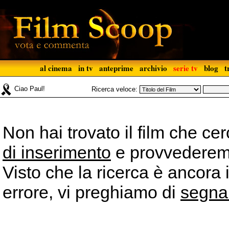
al cinema
in tv
anteprime
archivio
serie tv
blog
t
Ciao Paul!
Ricerca veloce:
Non hai trovato il film che ce
di inserimento
e provvederemo 
Visto che la ricerca è ancora 
errore, vi preghiamo di
segna