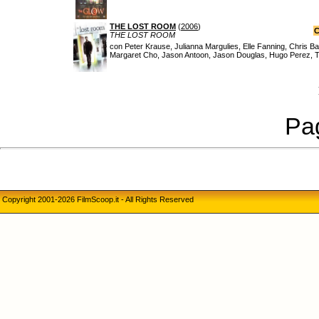
THE LOST ROOM
(
2006
)
C
THE LOST ROOM
con Peter Krause, Julianna Margulies, Elle Fanning, Chris B
Margaret Cho, Jason Antoon, Jason Douglas, Hugo Perez, T
Pag
Copyright 2001-2026 FilmScoop.it - All Rights Reserved