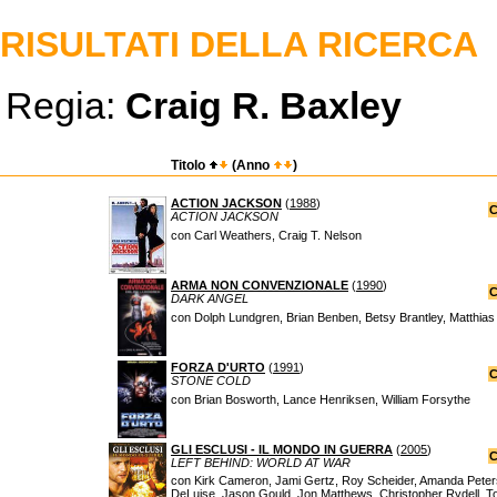
RISULTATI DELLA RICERCA
Regia:
Craig R. Baxley
Titolo
(Anno
)
ACTION JACKSON
(
1988
)
C
ACTION JACKSON
con Carl Weathers, Craig T. Nelson
ARMA NON CONVENZIONALE
(
1990
)
C
DARK ANGEL
con Dolph Lundgren, Brian Benben, Betsy Brantley, Matthia
FORZA D'URTO
(
1991
)
C
STONE COLD
con Brian Bosworth, Lance Henriksen, William Forsythe
GLI ESCLUSI - IL MONDO IN GUERRA
(
2005
)
C
LEFT BEHIND: WORLD AT WAR
con Kirk Cameron, Jami Gertz, Roy Scheider, Amanda Peters
DeLuise, Jason Gould, Jon Matthews, Christopher Rydell, T