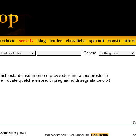
archivio
serie tv
blog
trailer
classifiche
speciali
registi
attori
Genere:
a
richiesta di inserimento
e provvederemo al piu presto ;-)
 se trovate qualche errore, vi preghiamo di
segnalarcelo
;-)
G
TAGIONE 2
(
1998
)
Will Mackenzie, Gail Mancuso,
Bob Berlin
...
c