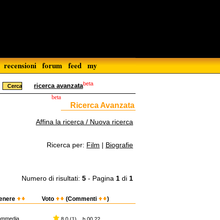
recensioni
forum
feed
my
beta
ricerca avanzata
beta
Ricerca Avanzata
Affina la ricerca / Nuova ricerca
Ricerca per:
Film
|
Biografie
Numero di risultati:
5
- Pagina
1
di
1
enere
Voto
(Commenti
)
ommedia
8,0 (1) h 00.22