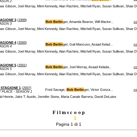
ASON 2
s Gibson, Joel Murray, Mimi Kennedy, Alan Rachins, Mitchell Ryan, Susan Sullivan, Shae
TAGIONE 3
(
1999
)
Bob Berlin
ger, Amanda Bearse, Will Macke...
c
ASON 3
s Gibson, Joel Murray, Mimi Kennedy, Alan Rachins, Mitchell Ryan, Susan Sullivan, Shae
TAGIONE 4
(
2000
)
Bob Berlin
ger, Gail Mancuso, Asaad Kelad...
c
ASON 4
s Gibson, Joel Murray, Mimi Kennedy, Alan Rachins, Mitchell Ryan, Susan Sullivan, Shae
TAGIONE 5
(
2001
)
Bob Berlin
ger, Joel Murray, Asaad Kelada...
c
ASON 5
s Gibson, Joel Murray, Mimi Kennedy, Alan Rachins, Mitchell Ryan, Susan Sullivan, Shae
- STAGIONE 1
(
2007
)
Fred Savage,
Bob Berlin
ger, Victor Gonza...
c
 PLACE - SEASON 1
 Henrie, Jake T. Austin, Jennifer Stone, Maria Canals Barrera, David DeLuise
F i l m s c
o
o p
1
Pagina 1 di 1