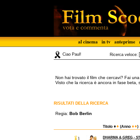
al cinema
in tv
anteprime
Ciao Paul!
Ricerca veloce:
Non hai trovato il film che cercavi? Fai un
Visto che la ricerca è ancora in fase beta,
RISULTATI DELLA RICERCA
Regia:
Bob Berlin
Titolo
(Anno
)
DHARMA & GREG - S
1