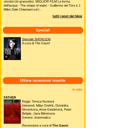
vincitori (in grassetto). MIGLIOR FILM La forma
dell'acqua - The shape of water - Guillermo del Toro e J.
Miles Dale Chiamami col t...
tutti i post del blog
Speciali
Speciale SHOKUZAI
A cura di
The Gaunt
Ultime recensioni inserite
in sala
FATHER
Regia: Tereza Nvotová
Interpreti: Milan Ondrík, Dominika
Moravkova, Anna Geislerová, Peter
Bebjak, Jana Bittnerova
Genere: drammatico
Recensione a cura di
The Gaunt