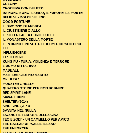
COLONY
CROCIERA CON DELITTO
DA HONG KONG: L'URLO, IL FURORE, LA MORTE
DELIBAL - DOLCE VELENO
GOOD FORTUNE
IL DIVORZIO DI ANDREA
IL GIUSTIZIERE GIALLO
IL KILLER GIOCA CON IL FUOCO
IL MONASTERO DELLA MORTE
IL PADRINO CINESE E GLI ULTIMI GIORNI DI BRUCE
LEE
INFLUENCERS
IO STO BENE
KUNG FU - FURIA, VIOLENZA E TERRORE
L'UOMO DI PECHINO
MADBALL
MAI FIDARSI DI MIO MARITO
MK ULTRA
MONSTER GRIZZLY
QUATTRO STORIE PER NON DORMIRE
RED SPIRIT LAKE
SAVAGE HUNT
SHELTER (2014)
SING SING (2023)
SVANITA NEL NULLA
TAYANG: IL TERRORE DELLA CINA
TEO E ZODI' - UN CAMMELLO PER AMICO
THE BALLAD OF WALLIS ISLAND
THE ENFORCER
TI SPACCO IL MUSO, BIMBA!