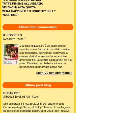
TUTTE INSIEME ALL'ABBAZIA
VELENO IN ALTA QUOTA
WHAT HAPPENED TO DOROTHY BELL?
YOUR HOST
Ultimo film commentato
IL ROSSETTO
kowalsky - voto: 7
L'esordio di Damiani è un giallo di tutto
rispetto, con un'intreccio credibile e ottime
idee registiche. Ispirato per certi versi al
cinema d'oltralpe, ma anche a certi film
americani cfr. La strada dai quartieri alti e al
primo Zavattini, con belle location e un
personaggio memorabile come que...
ultimi 20 film commentati
Ultimo post blog
OSCAR 2018
3/6/2018 10:08:03 AM - Kater
Si è celebrata il 4 marzo 2018 la 90° edizione della
Cerimonia degli Oscar, al Dolby Theatre di Los Angeles.
Ecco l'elenco completo degli Oscar 2018, con i relativi