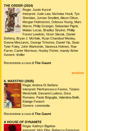
THE ORDER (2024)
Regia: Justin Kurzel
Interpreti: Jude Law, Nicholas Hoult, Tye
Sheridan, Jurnee Smollett, Alison Oliver,
Morgan Holmstrom, Odessa Young, Marc
Maron, Philip Granger, Sebastian Pigott,
Matias Lucas, Bradley Stryker, Phillip
Forest Lewitski, Victor Slezak, Daniel
Doheny, Bryan J. McHale, Ryan Chandoul Wesley,
Geena Meszaros, George Tchortov, Daniel Yip, Sean
Tyler Foley, John Warkentin, Vanessa Holmes, Rae
Farrer, Carter Morrison, Huxley Fisher, mandy fisher
Genere: thriller
Recensione a cura di
The Gaunt
archivio
IL MAESTRO (2025)
Regia: Andrea Di Stefano
Interpreti: Pierfrancesco Favino, Tiziano
Menichelli, Giovanni Ludeno, Dora
Romano, Paolo Briguglia, Valentina Bellè,
Edwige Fenech
Genere: commedia
Recensione a cura di
The Gaunt
A HOUSE OF DYNAMITE
Regia: Kathryn Bigelow
Interpreti: Idris Elba, Rebecca Ferguson,