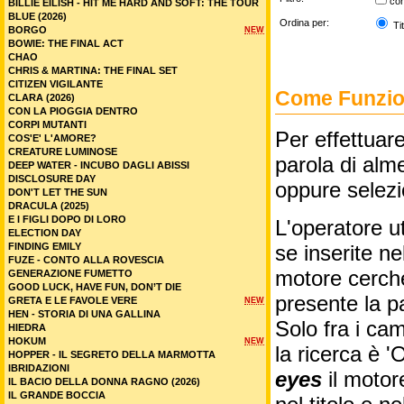
co
BILLIE EILISH - HIT ME HARD AND SOFT: THE TOUR
BLUE (2026)
Ordina per:
Tit
BORGO
NEW
BOWIE: THE FINAL ACT
CHAO
CHRIS & MARTINA: THE FINAL SET
CITIZEN VIGILANTE
Come Funzion
CLARA (2026)
CON LA PIOGGIA DENTRO
CORPI MUTANTI
Per effettuare
COS'E' L'AMORE?
CREATURE LUMINOSE
parola di alme
DEEP WATER - INCUBO DAGLI ABISSI
DISCLOSURE DAY
oppure selez
DON'T LET THE SUN
DRACULA (2025)
E I FIGLI DOPO DI LORO
L'operatore ut
ELECTION DAY
FINDING EMILY
se inserite n
FUZE - CONTO ALLA ROVESCIA
motore cercher
GENERAZIONE FUMETTO
GOOD LUCK, HAVE FUN, DON’T DIE
presente la p
GRETA E LE FAVOLE VERE
NEW
HEN - STORIA DI UNA GALLINA
Solo fra i cam
HIEDRA
HOKUM
NEW
la ricerca è '
HOPPER - IL SEGRETO DELLA MARMOTTA
IBRIDAZIONI
eyes
il motor
IL BACIO DELLA DONNA RAGNO (2026)
IL GRANDE BOCCIA