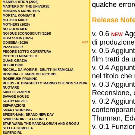
MANIPULATION (2026)
qualche error
MASTERS OF THE UNIVERSE
MINIONS & MONSTERS
MORTAL KOMBAT II
Release Not
MOTHER MARY
MOTHERS (2026)
NO GOOD MEN
v. 0.6
Aggi
NOI DUE SCONOSCIUTI (2026)
NEW
OBSESSION (2026)
di produzione
ODISSEA (2026)
HOT
PASSENGER
v. 0.5 Aggiunt
PECORE SOTTO COPERTURA
PICCOLO MIRACOLO
film tratti da 
QUASI GRAZIA
REBUILDING
v. 0.4 Aggiunt
RICCHI... DA MORIRE - DELITTI IN FAMIGLIA
nel titolo ch
ROMERIA - IL MARE DEI RICORDI
ROSEBUSH PRUNING
v. 0.3 Aggiunt
RUFUS - IL DRAGHETTO MARINO CHE NON SAPEVA
NUOTARE
Recensione, 
SANTI E VAMPIRI
SAVAGE HOUSE
v. 0.2 Aggiunta
SCARY MOVIE 6
SEPARAZIONI
contemporane
SMART WORKING
SPIDER-MAN: BRAND NEW DAY
Thurman, Edw
SPIDER-NOIR - STAGIONE 1
STAR WARS: THE MANDALORIAN AND GROGU
v. 0.1 Funzio
STELLA GEMELLA
SUPERGIRL