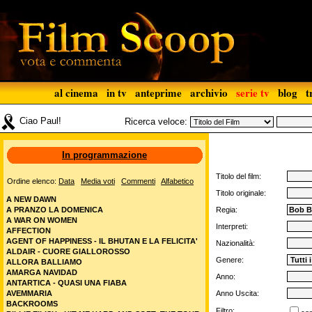
al cinema
in tv
anteprime
archivio
serie tv
blog
t
Ciao Paul!
Ricerca veloce:
In programmazione
Titolo del film:
Ordine elenco:
Data
Media voti
Commenti
Alfabetico
Titolo originale:
A NEW DAWN
A PRANZO LA DOMENICA
Regia:
A WAR ON WOMEN
Interpreti:
AFFECTION
AGENT OF HAPPINESS - IL BHUTAN E LA FELICITA'
Nazionalità:
ALDAIR - CUORE GIALLOROSSO
Genere:
ALLORA BALLIAMO
AMARGA NAVIDAD
Anno:
ANTARTICA - QUASI UNA FIABA
AVEMMARIA
Anno Uscita:
BACKROOMS
Filtro: