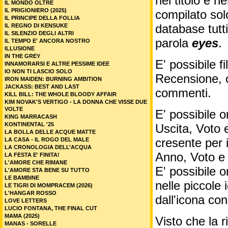
nel titolo e ne
IL MONDO OLTRE
IL PRIGIONIERO (2025)
compilato sol
IL PRINCIPE DELLA FOLLIA
database tutti
IL REGNO DI KENSUKE
IL SILENZIO DEGLI ALTRI
parola
eyes
.
IL TEMPO E' ANCORA NOSTRO
ILLUSIONE
IN THE GREY
E' possibile f
INNAMORARSI E ALTRE PESSIME IDEE
IO NON TI LASCIO SOLO
Recensione, c
IRON MAIDEN: BURNING AMBITION
JACKASS: BEST AND LAST
commenti.
KILL BILL: THE WHOLE BLOODY AFFAIR
KIM NOVAK'S VERTIGO - LA DONNA CHE VISSE DUE
VOLTE
E' possibile o
KING MARRACASH
KONTINENTAL '25
Uscita, Voto 
LA BOLLA DELLE ACQUE MATTE
cresente per 
LA CASA - IL ROGO DEL MALE
LA CRONOLOGIA DELL’ACQUA
Anno, Voto e
LA FESTA E' FINITA!
L'AMORE CHE RIMANE
E' possibile o
L'AMORE STA BENE SU TUTTO
LE BAMBINE
nelle piccole
LE TIGRI DI MOMPRACEM (2026)
L'HANGAR ROSSO
dall'icona co
LOVE LETTERS
LUCIO FONTANA, THE FINAL CUT
MAMA (2025)
Visto che la 
MANAS - SORELLE