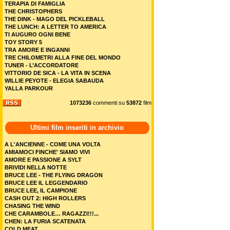
TERAPIA DI FAMIGLIA
THE CHRISTOPHERS
THE DINK - MAGO DEL PICKLEBALL
THE LUNCH: A LETTER TO AMERICA
TI AUGURO OGNI BENE
TOY STORY 5
TRA AMORE E INGANNI
TRE CHILOMETRI ALLA FINE DEL MONDO
TUNER - L’ACCORDATORE
VITTORIO DE SICA - LA VITA IN SCENA
WILLIE PEYOTE - ELEGIA SABAUDA
YALLA PARKOUR
1073236
commenti su
53872
film
Ultimi film inseriti in archivio
A L'ANCIENNE - COME UNA VOLTA
AMIAMOCI FINCHE' SIAMO VIVI
AMORE E PASSIONE A SYLT
BRIVIDI NELLA NOTTE
BRUCE LEE - THE FLYING DRAGON
BRUCE LEE IL LEGGENDARIO
BRUCE LEE, IL CAMPIONE
CASH OUT 2: HIGH ROLLERS
CHASING THE WIND
CHE CARAMBOLE… RAGAZZI!!!...
CHEN: LA FURIA SCATENATA
COLD MEAT