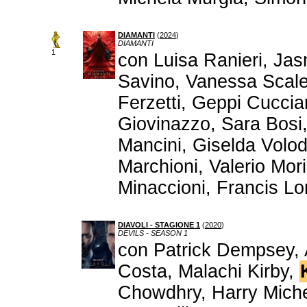
DIAMANTI
(
2024
)
DIAMANTI
1
con Luisa Ranieri, Jas
Savino, Vanessa Scal
Ferzetti, Geppi Cucciar
Giovinazzo, Sara Bosi
Mancini, Giselda Volod
Marchioni, Valerio Mor
Minaccioni, Francis Lor
DIAVOLI - STAGIONE 1
(
2020
)
DEVILS - SEASON 1
con Patrick Dempsey, 
Costa, Malachi Kirby,
Chowdhry, Harry Michel