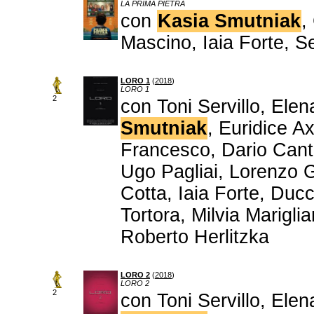
LA PRIMA PIETRA
con
Kasia Smutniak
,
Mascino, Iaia Forte, S
LORO 1
(
2018
)
LORO 1
2
con Toni Servillo, Ele
Smutniak
, Euridice A
Francesco, Dario Canta
Ugo Pagliai, Lorenzo G
Cotta, Iaia Forte, Duc
Tortora, Milvia Marigli
Roberto Herlitzka
LORO 2
(
2018
)
LORO 2
2
con Toni Servillo, Ele