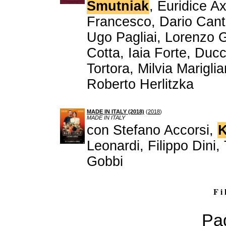
Smutniak
, Euridice A
Francesco, Dario Canta
Ugo Pagliai, Lorenzo G
Cotta, Iaia Forte, Duc
Tortora, Milvia Marigli
Roberto Herlitzka
MADE IN ITALY (2018)
(
2018
)
MADE IN ITALY
con Stefano Accorsi,
K
Leonardi, Filippo Dini,
Gobbi
F i 
Pag