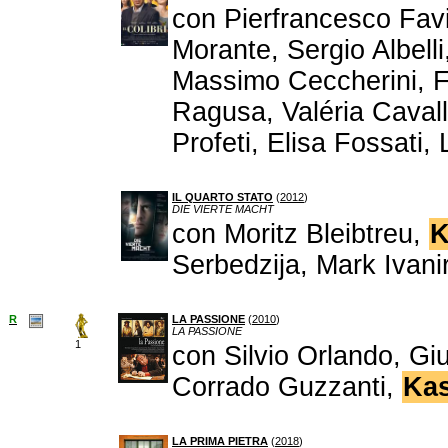
con Pierfrancesco Fav
Morante, Sergio Albell
Massimo Ceccherini, F
Ragusa, Valéria Cavall
Profeti, Elisa Fossati,
IL QUARTO STATO
(
2012
)
DIE VIERTE MACHT
con Moritz Bleibtreu,
K
Serbedzija, Mark Ivani
R
LA PASSIONE
(
2010
)
LA PASSIONE
1
con Silvio Orlando, Gi
Corrado Guzzanti,
Kas
LA PRIMA PIETRA
(
2018
)