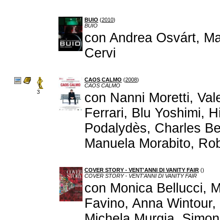
BUIO
(
2010
)
BUIO
con Andrea Osvárt, M
Cervi
CAOS CALMO
(
2008
)
CAOS CALMO
3
con Nanni Moretti, Val
Ferrari, Blu Yoshimi, H
Podalydès, Charles Ber
Manuela Morabito, Rob
COVER STORY - VENT'ANNI DI VANITY FAIR
(
)
COVER STORY - VENT'ANNI DI VANITY FAIR
con Monica Bellucci, 
Favino, Anna Wintour, 
Michela Murgia, Simon