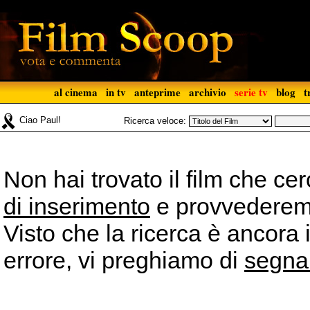
al cinema
in tv
anteprime
archivio
serie tv
blog
t
Ciao Paul!
Ricerca veloce:
Non hai trovato il film che ce
di inserimento
e provvederemo 
Visto che la ricerca è ancora 
errore, vi preghiamo di
segna