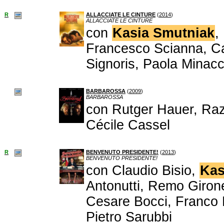
R
ALLACCIATE LE CINTURE
(
2014
)
ALLACCIATE LE CINTURE
con
Kasia Smutniak
,
Francesco Scianna, Car
Signoris, Paola Minacci
BARBAROSSA
(
2009
)
BARBAROSSA
con Rutger Hauer, Ra
Cécile Cassel
R
BENVENUTO PRESIDENTE!
(
2013
)
BENVENUTO PRESIDENTE!
con Claudio Bisio,
Kas
Antonutti, Remo Giron
Cesare Bocci, Franco R
Pietro Sarubbi