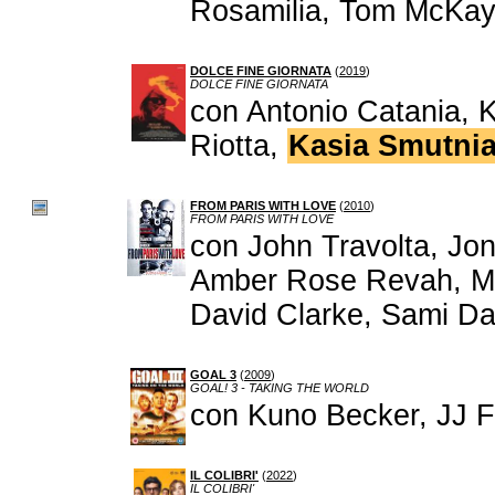
Rosamilia, Tom McKay,
DOLCE FINE GIORNATA
(
2019
)
DOLCE FINE GIORNATA
con Antonio Catania, 
Riotta,
Kasia Smutni
FROM PARIS WITH LOVE
(
2010
)
FROM PARIS WITH LOVE
con John Travolta, J
Amber Rose Revah, Mel
David Clarke, Sami D
GOAL 3
(
2009
)
GOAL! 3 - TAKING THE WORLD
con Kuno Becker, JJ F
IL COLIBRI'
(
2022
)
IL COLIBRI'