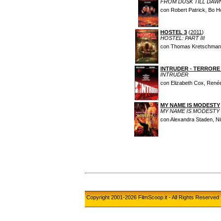
FROM DUSK TILL DAW
con Robert Patrick, Bo H
HOSTEL 3
(
2011
)
HOSTEL: PART III
con Thomas Kretschmann
INTRUDER - TERRORE
INTRUDER
con Elizabeth Cox, René
MY NAME IS MODESTY
MY NAME IS MODESTY
con Alexandra Staden, N
Copyright 2001-2026 FilmScoop.it - All Rights Reserved