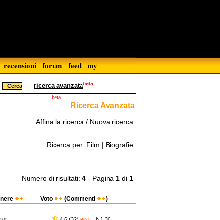
recensioni
forum
feed
my
beta
ricerca avanzata
beta
Ricerca Avanzata
Affina la ricerca / Nuova ricerca
Ricerca per:
Film
|
Biografie
Numero di risultati:
4
- Pagina
1
di
1
nere
Voto
(Commenti
)
ror
4,6 (32)
h 1.30
HOT