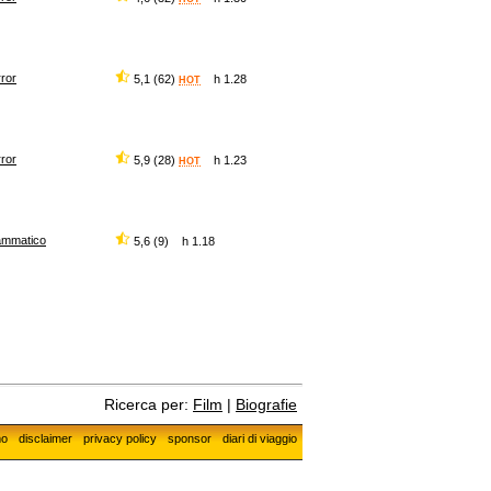
ror
5,1 (62)
h 1.28
HOT
ror
5,9 (28)
h 1.23
HOT
ammatico
5,6 (9) h 1.18
Ricerca per:
Film
|
Biografie
mo
disclaimer
privacy policy
sponsor
diari di viaggio