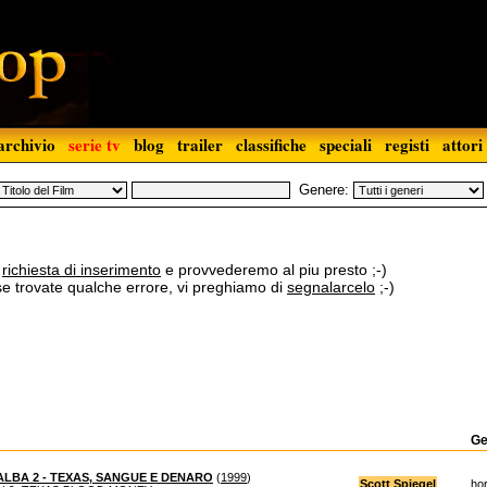
archivio
serie tv
blog
trailer
classifiche
speciali
registi
attori
Genere:
a
richiesta di inserimento
e provvederemo al piu presto ;-)
 se trovate qualche errore, vi preghiamo di
segnalarcelo
;-)
Ge
LBA 2 - TEXAS, SANGUE E DENARO
(
1999
)
Scott Spiegel
hor