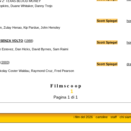
N 2: TEXAS BLOOD MONEY
opkins, Duane Whitaker, Danny Trejo
Scott Spiegel
hor
, Zulay Henao, Kip Pardue, John Hensley
 SENZA VOLTO
(
1988
)
Scott Spiegel
hor
e Estevez, Dan Hicks, David Byrnes, Sam Raimi
(
2003
)
Scott Spiegel
dr
ikolay Coster Waldau, Raymond Cruz, Fred Pearson
F i l m s c
o
o p
1
Pagina 1 di 1
i film del 2026
cartoline
staff
chi sia