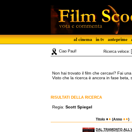
al cinema
in tv
anteprime
Ciao Paul!
Ricerca veloce:
Non hai trovato il film che cercavi? Fai un
Visto che la ricerca è ancora in fase beta,
RISULTATI DELLA RICERCA
Regia:
Scott Spiegel
Titolo
(Anno
)
DAL TRAMONTO ALL'A