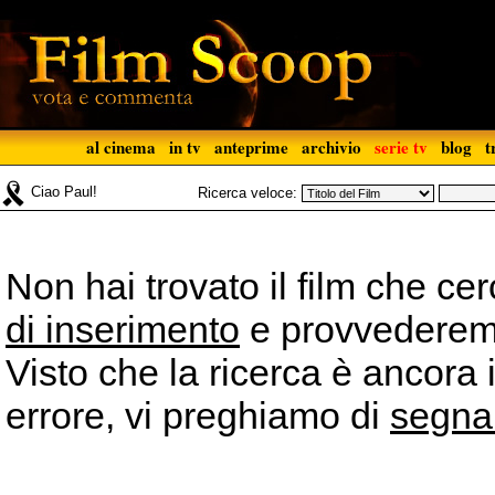
al cinema
in tv
anteprime
archivio
serie tv
blog
t
Ciao Paul!
Ricerca veloce:
Non hai trovato il film che ce
di inserimento
e provvederemo 
Visto che la ricerca è ancora 
errore, vi preghiamo di
segna