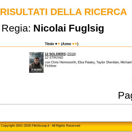
RISULTATI DELLA RICERCA
Regia:
Nicolai Fuglsig
Titolo
(Anno
)
12 SOLDIERS
(
2018
)
12 STRONG
con Chris Hemsworth, Elsa Pataky, Taylor Sheridan, Michael S
Fichtner
Pag
Copyright 2001-2026 FilmScoop.it - All Rights Reserved