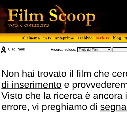
al cinema
in tv
anteprime
archivio
serie tv
blog
t
Ciao Paul!
Ricerca veloce:
Non hai trovato il film che ce
di inserimento
e provvederemo 
Visto che la ricerca è ancora 
errore, vi preghiamo di
segna