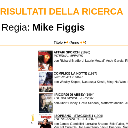
RISULTATI DELLA RICERCA
Regia:
Mike Figgis
Titolo
(Anno
)
AFFARI SPORCHI
(
1990
)
INTERNAL AFFAIRS
con Richard Bradford, Laurie Metcalf, Andy Garcia, 
COMPLICE LA NOTTE
(
1997
)
ONE NIGHT STAND
con Wesley Snipes, Nastassja Kinski, Ming-Na Wen, 
I RICORDI DI ABBEY
(
1994
)
THE BROWNING VERSION
con Albert Finney, Greta Scacchi, Matthew Modine, 
I SOPRANO - STAGIONE 1
(
1999
)
THE SOPRANOS - SEASON 1
4
con James Gandolfini, Lorraine Bracco, Edie Falco, Mi
Vincent Curatola, Joe Pantoliano, Steve Buscemi, N