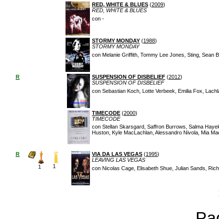
RED, WHITE & BLUES
(
2009
)
RED, WHITE & BLUES
con -
STORMY MONDAY
(
1988
)
STORMY MONDAY
con Melanie Griffith, Tommy Lee Jones, Sting, Sean 
R
SUSPENSION OF DISBELIEF
(
2012
)
SUSPENSION OF DISBELIEF
con Sebastian Koch, Lotte Verbeek, Emilia Fox, Lach
TIMECODE
(
2000
)
TIMECODE
con Stellan Skarsgard, Saffron Burrows, Salma Hayek
Huston, Kyle MacLachlan, Alessandro Nivola, Mia Maes
R
VIA DA LAS VEGAS
(
1995
)
LEAVING LAS VEGAS
1
1
con Nicolas Cage, Elisabeth Shue, Julian Sands, Rich
Pag