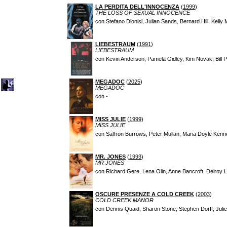
LA PERDITA DELL'INNOCENZA
(
1999
)
THE LOSS OF SEXUAL INNOCENCE
con Stefano Dionisi, Julian Sands, Bernard Hill, Kel
LIEBESTRAUM
(
1991
)
LIEBESTRAUM
con Kevin Anderson, Pamela Gidley, Kim Novak, Bill 
MEGADOC
(
2025
)
MEGADOC
con -
MISS JULIE
(
1999
)
MISS JULIE
con Saffron Burrows, Peter Mullan, Maria Doyle Ken
MR. JONES
(
1993
)
MR JONES
con Richard Gere, Lena Olin, Anne Bancroft, Delroy L
OSCURE PRESENZE A COLD CREEK
(
2003
)
COLD CREEK MANOR
con Dennis Quaid, Sharon Stone, Stephen Dorff, Julie