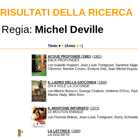
RISULTATI DELLA RICERCA
Regia:
Michel Deville
Titolo
(Anno
)
ACQUE PROFONDE (1981)
(
1981
)
EAUX PROFONDES
con Isabelle Huppert, Jean-Louis Trintignant, Sandrine Kljaj
Clévenot, Martine Costes, Evelyne Didi, Jean-Michel Dupui
IL LADRO DELLA GIOCONDA
(
1966
)
ON A VOLE' LA JOCONDE
con Alberto Bonucci, George Chakiris, Umberto D'Orsi, Paul
Marina Vlady, Mino Doro
IL MONTONE INFURIATO
(
1973
)
LE MOUTON ENRAGÉ
con Florinda Bolkan, Jean-Louis Trintignant, Romy Schneider
LA LETTRICE
(
1988
)
1
LA DISCRETE