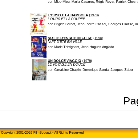
con Miou-Miou, María Casares, Régis Royer, Patrick Chesnais
L'ORSO E LA BAMBOLA
(
1970
)
L'OURS ET LA POUPEE
con Brigitte Bardot, Jean-Pierre Cassel, Georges Claisse, X
NOTTE D'ESTATE IN CITTA'
(
1990
)
NUIT D'ÉTÉ EN VILLE
con Marie Trintignant, Jean-Hugues Anglade
UN DOLCE VIAGGIO
(
1979
)
LE VOYAGE EN DOUCE
con Geraldine Chaplin, Dominique Sanda, Jacques Zabor
Pag
Copyright 2001-2026 FilmScoop.it - All Rights Reserved