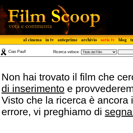
al cinema
in tv
anteprime
archivio
serie tv
blog
t
Ciao Paul!
Ricerca veloce:
Non hai trovato il film che ce
di inserimento
e provvederemo 
Visto che la ricerca è ancora 
errore, vi preghiamo di
segna