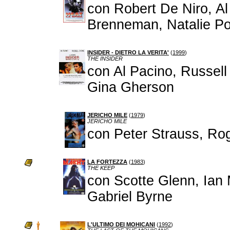
con Robert De Niro, Al
Brenneman, Natalie P
INSIDER - DIETRO LA VERITA'
(
1999
)
THE INSIDER
con Al Pacino, Russel
Gina Gherson
JERICHO MILE
(
1979
)
JERICHO MILE
con Peter Strauss, Ro
LA FORTEZZA
(
1983
)
THE KEEP
con Scotte Glenn, Ian 
Gabriel Byrne
L'ULTIMO DEI MOHICANI
(
1992
)