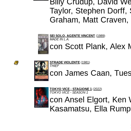
Billy Crudup, David We
Taylor, Stephen Dorff
Graham, Matt Craven, B
SEI SOLO, AGENTE VINCENT
(
1989
)
MADE IN L.A.
con Scott Plank, Alex 
STRADE VIOLENTE
(
1981
)
THIEF
con James Caan, Tuesd
TOKYO VICE - STAGIONE 1
(
2022
)
TOKYO VICE - SEASON 1
con Ansel Elgort, Ken 
Kasamatsu, Ella Rumpf