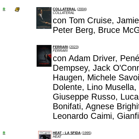
R
COLLATERAL
(
2004
)
COLLATERAL
con Tom Cruise, Jamie 
Peter Berg, Bruce McGi
FERRARI
(
2023
)
FERRARI
con Adam Driver, Pené
Dempsey, Jack O'Conne
Haugen, Michele Savoi
Dolente, Lino Musella,
Giuseppe Russo, Luca 
Bonifati, Agnese Brighi
Leonardo Caimi, Gianfi
R
HEAT - LA SFIDA
(
1995
)
HEAT