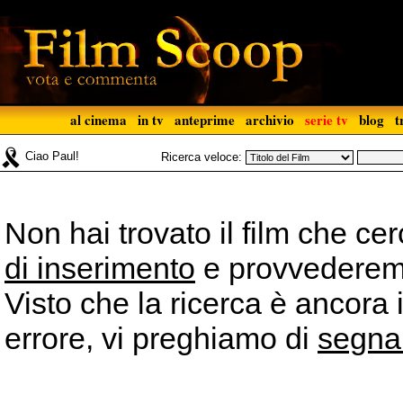
al cinema
in tv
anteprime
archivio
serie tv
blog
t
Ciao Paul!
Ricerca veloce:
Non hai trovato il film che ce
di inserimento
e provvederemo 
Visto che la ricerca è ancora 
errore, vi preghiamo di
segna