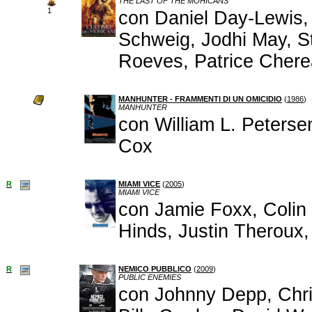
THE LAST OF THE MOHICANS
1
con Daniel Day-Lewis,
Schweig, Jodhi May, S
Roeves, Patrice Chere
MANHUNTER - FRAMMENTI DI UN OMICIDIO
(
1986
)
MANHUNTER
con William L. Peterse
Cox
R
MIAMI VICE
(
2005
)
MIAMI VICE
con Jamie Foxx, Colin 
Hinds, Justin Theroux,
R
NEMICO PUBBLICO
(
2009
)
PUBLIC ENEMIES
con Johnny Depp, Chris