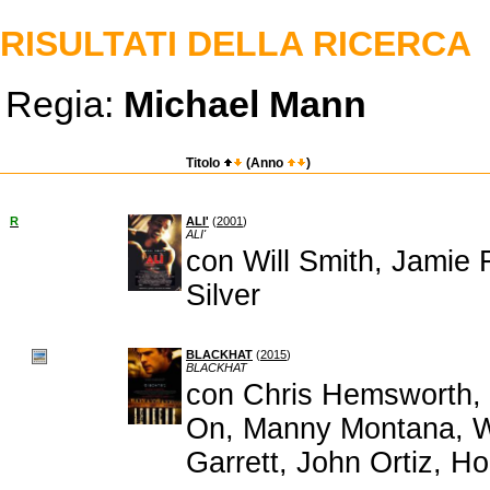
RISULTATI DELLA RICERCA
Regia:
Michael Mann
Titolo
(Anno
)
R
ALI'
(
2001
)
ALI'
con Will Smith, Jamie 
Silver
BLACKHAT
(
2015
)
BLACKHAT
con Chris Hemsworth,
On, Manny Montana, Wi
Garrett, John Ortiz, H