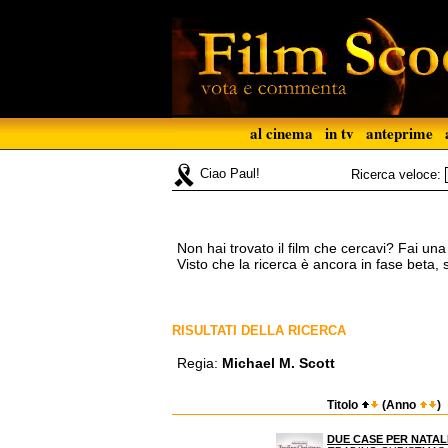
al cinema
in tv
anteprime
Ciao Paul!
Ricerca veloce:
Non hai trovato il film che cercavi? Fai un
Visto che la ricerca è ancora in fase beta,
RISULTATI DELLA RICERCA
Regia:
Michael M. Scott
Titolo
(Anno
)
DUE CASE PER NATAL