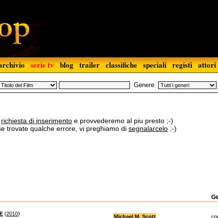
archivio
serie tv
blog
trailer
classifiche
speciali
registi
attori
Genere:
a
richiesta di inserimento
e provvederemo al piu presto ;-)
 se trovate qualche errore, vi preghiamo di
segnalarcelo
;-)
G
E
(
2010
)
Michael M. Scott
co