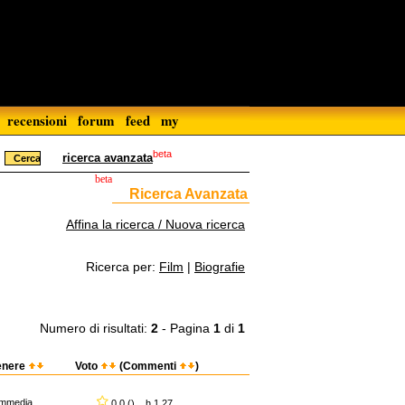
recensioni
forum
feed
my
beta
ricerca avanzata
beta
Ricerca Avanzata
Affina la ricerca / Nuova ricerca
Ricerca per:
Film
|
Biografie
Numero di risultati:
2
- Pagina
1
di
1
enere
Voto
(Commenti
)
mmedia
0,0 () h 1.27