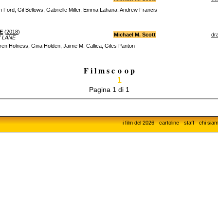
 Ford, Gil Bellows, Gabrielle Miller, Emma Lahana, Andrew Francis
E
(
2018
)
Michael M. Scott
dr
 LANE
en Holness, Gina Holden, Jaime M. Callica, Giles Panton
F i l m s c
o
o p
1
Pagina 1 di 1
i film del 2026
cartoline
staff
chi sia