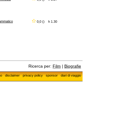
ammatico
0,0 () h 1.30
Ricerca per:
Film
|
Biografie
mo
disclaimer
privacy policy
sponsor
diari di viaggio