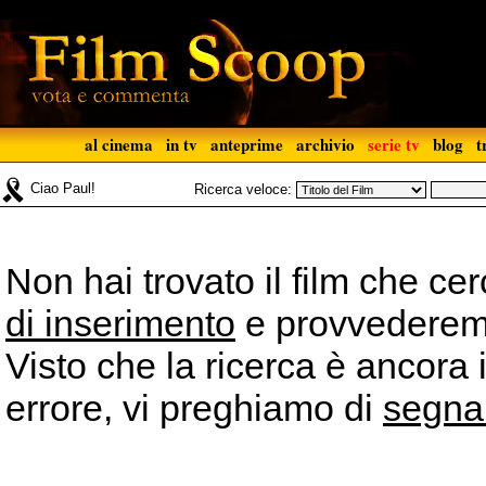
al cinema
in tv
anteprime
archivio
serie tv
blog
t
Ciao Paul!
Ricerca veloce:
Non hai trovato il film che ce
di inserimento
e provvederemo 
Visto che la ricerca è ancora 
errore, vi preghiamo di
segna