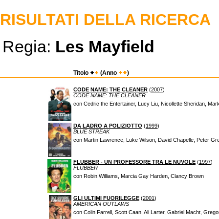
RISULTATI DELLA RICERCA
Regia:
Les Mayfield
Titolo
(Anno
)
CODE NAME: THE CLEANER
(
2007
)
CODE NAME: THE CLEANER
con Cedric the Entertainer, Lucy Liu, Nicollette Sheridan, M
DA LADRO A POLIZIOTTO
(
1999
)
BLUE STREAK
con Martin Lawrence, Luke Wilson, David Chapelle, Peter Gr
FLUBBER - UN PROFESSORE TRA LE NUVOLE
(
1997
)
FLUBBER
con Robin Williams, Marcia Gay Harden, Clancy Brown
GLI ULTIMI FUORILEGGE
(
2001
)
AMERICAN OUTLAWS
con Colin Farrell, Scott Caan, Ali Larter, Gabriel Macht, Greg