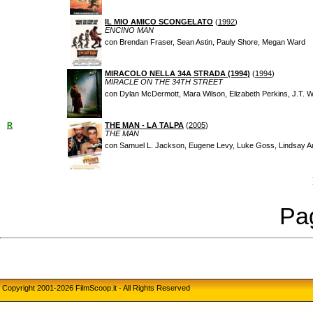
IL MIO AMICO SCONGELATO
(
1992
)
ENCINO MAN
con Brendan Fraser, Sean Astin, Pauly Shore, Megan Ward
MIRACOLO NELLA 34A STRADA (1994)
(
1994
)
MIRACLE ON THE 34TH STREET
con Dylan McDermott, Mara Wilson, Elizabeth Perkins, J.T.
R
THE MAN - LA TALPA
(
2005
)
THE MAN
con Samuel L. Jackson, Eugene Levy, Luke Goss, Lindsay 
Pag
Copyright 2001-2026 FilmScoop.it - All Rights Reserved