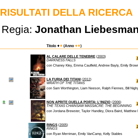
RISULTATI DELLA RICERCA
Regia:
Jonathan Liebesma
Titolo
(Anno
)
AL CALARE DELLE TENEBRE
(
2003
)
DARKNESS FALLS
con Chaney Kley, Emma Caulfield, Andrew Bayly, Emily Brow
LA FURIA DEI TITANI
(
2012
)
WRATH OF THE TITANS
con Sam Worthington, Liam Neeson, Ralph Fiennes, Bill Nig
R
NON APRITE QUELLA PORTA: L'INIZIO
(
2006
)
THE TEXAS CHAINSAW MASSACRE: THE BEGINNING
con Jordana Brewster, Taylor Handley, Diora Baird, Matthew 
RINGS
(
2005
)
RINGS
con Ryan Merriman, Emily VanCamp, Kelly Stables