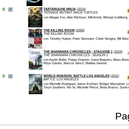
R
TARTARUGHE NINJA
(
2014
)
TEENAGE MUTANT NINJA TURTLES
con Megan Fox, Alan Ritchson, Will Arnett, Whoopi Goldberg
THE KILLING ROOM
(
2009
)
THE KILLING ROOM
con Timothy Hutton, Peter Stormare, Chloë Sevigny, Bill Sti
THE SHANNARA CHRONICLES - STAGIONE 1
(
2016
)
J
THE SHANNARA CHRONICLES - SEASON 1
con Austin Butler, Poppy Drayton, Ivana Baquero, Manu Ben
Rhys-Davies, Marcus Vanco, Mattias Inwood
R
WORLD INVASION: BATTLE LOS ANGELES
(
2011
)
BATTLE: LOS ANGELES
con Michelle Rodriguez, Aaron Eckhart, Bridget Moynahan, Lu
Taryn Southern, Ne-Yo, Michelle Pierce, Beau Brasso, Susie 
Pag