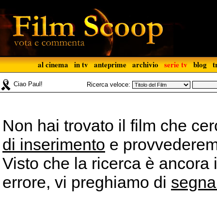
al cinema
in tv
anteprime
archivio
serie tv
blog
t
Ciao Paul!
Ricerca veloce:
Non hai trovato il film che ce
di inserimento
e provvederemo 
Visto che la ricerca è ancora 
errore, vi preghiamo di
segna