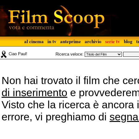
al cinema
in tv
anteprime
archivio
serie tv
blog
t
Ciao Paul!
Ricerca veloce:
Non hai trovato il film che ce
di inserimento
e provvederemo 
Visto che la ricerca è ancora 
errore, vi preghiamo di
segna