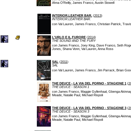
Ahna O'Reilly, James Franco, Austin Stowell
INTERIOR.LEATHER BAR.
(
2013
)
INTERIOR.LEATHER BAR.
con Val Lauren, James Franco, Christian Patrick, Tra
L'URLO E IL FURORE
(
2014
)
THE SOUND AND THE FURY
con James Franco, Joey King, Dave Franco, Seth Rogen
Jones, Shana Vonn, Val Lauren, Anna Ross
SAL
(
2011
)
SAL
con Val Lauren, James Franco, Jim Parrack, Brian Good
THE DEUCE - LA VIA DEL PORNO - STAGIONE 1
(
2
THE DEUCE - SEASON 1
con James Franco, Maggie Gyllenhaal, Gbenga Akinnagbe
Meade, Natalie Paul, Michael Rispoli
THE DEUCE - LA VIA DEL PORNO - STAGIONE 3
(
2
THE DEUCE - SEASON 3
con James Franco, Maggie Gyllenhaal, Gbenga Akinnagbe
Meade, Natalie Paul, Michael Rispoli