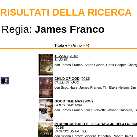
RISULTATI DELLA RICERCA
Regia:
James Franco
Titolo
(Anno
)
11-22-63
(
2016
)
11-22-63
con James Franco, Sarah Gadon, Chris Cooper, Cherry
CHILD OF GOD
(
2013
)
CHILD OF GOD
con Scott Haze, James Franco, Tim Blake Nelson, Jim Pa
GOOD TIME MAX
(
2007
)
GOOD TIME MAX
con James Franco, Vince Jolivette, Wilmer Calderon, Tr
IN DUBIOUS BATTLE - IL CORAGGIO DEGLI ULTIM
(
2016
)
IN DUBIOUS BATTLE
con Selena Gomez, Vincent D'Onofrio, Robert Duvall, E