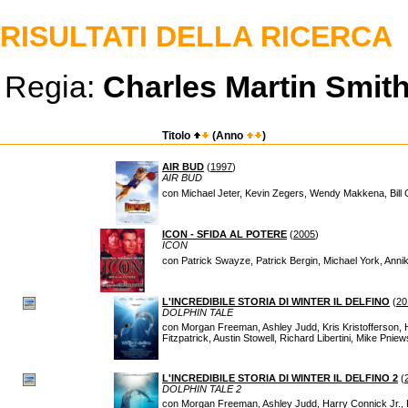
RISULTATI DELLA RICERCA
Regia:
Charles Martin Smit
Titolo
(Anno
)
AIR BUD
(
1997
)
AIR BUD
con Michael Jeter, Kevin Zegers, Wendy Makkena, Bill
ICON - SFIDA AL POTERE
(
2005
)
ICON
con Patrick Swayze, Patrick Bergin, Michael York, Anni
L'INCREDIBILE STORIA DI WINTER IL DELFINO
(
20
DOLPHIN TALE
con Morgan Freeman, Ashley Judd, Kris Kristofferson,
Fitzpatrick, Austin Stowell, Richard Libertini, Mike Pniew
L'INCREDIBILE STORIA DI WINTER IL DELFINO 2
(
DOLPHIN TALE 2
con Morgan Freeman, Ashley Judd, Harry Connick Jr., Kr