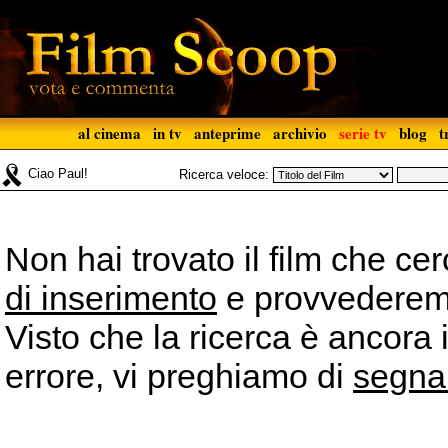
al cinema
in tv
anteprime
archivio
serie tv
blog
t
Ciao Paul!
Ricerca veloce:
Non hai trovato il film che ce
di inserimento
e provvederemo 
Visto che la ricerca è ancora 
errore, vi preghiamo di
segna