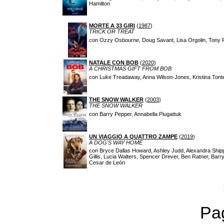
Hamilton
MORTE A 33 GIRI
(
1987
)
TRICK OR TREAT
con Ozzy Osbourne, Doug Savant, Lisa Orgolin, Tony F
NATALE CON BOB
(
2020
)
A CHRISTMAS GIFT FROM BOB
con Luke Treadaway, Anna Wilson-Jones, Kristina Tonte
THE SNOW WALKER
(
2003
)
THE SNOW WALKER
con Barry Pepper, Annabella Piugattuk
UN VIAGGIO A QUATTRO ZAMPE
(
2019
)
A DOG'S WAY HOME
con Bryce Dallas Howard, Ashley Judd, Alexandra Ship
Gillis, Lucia Walters, Spencer Drever, Ben Ratner, Ba
Cesar de León
Pag