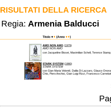
RISULTATI DELLA RICERCA
Regia:
Armenia Balducci
Titolo
(Anno
)
AMO NON AMO
(
1979
)
AMO NON AMO
con Jacqueline Bisset, Maximilian Schell, Terence Stamp
STARK SYSTEM
(
1980
)
STARK SYSTEM
con Gian Maria Volonté, Dalila Di Lazzaro, Glauco Onorato,
Chio, Piero Anchisi, Gian Luigi Rizzi, Francesco Carnelutt
Pag