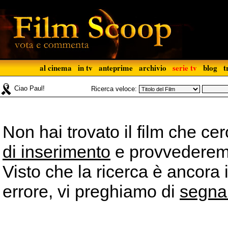
al cinema
in tv
anteprime
archivio
serie tv
blog
t
Ciao Paul!
Ricerca veloce:
Non hai trovato il film che ce
di inserimento
e provvederemo 
Visto che la ricerca è ancora 
errore, vi preghiamo di
segna