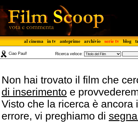
al cinema
in tv
anteprime
archivio
serie tv
blog
t
Ciao Paul!
Ricerca veloce:
Non hai trovato il film che ce
di inserimento
e provvederemo 
Visto che la ricerca è ancora 
errore, vi preghiamo di
segna