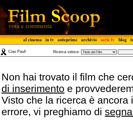
al cinema
in tv
anteprime
archivio
serie tv
blog
t
Ciao Paul!
Ricerca veloce:
Non hai trovato il film che ce
di inserimento
e provvederemo 
Visto che la ricerca è ancora 
errore, vi preghiamo di
segna