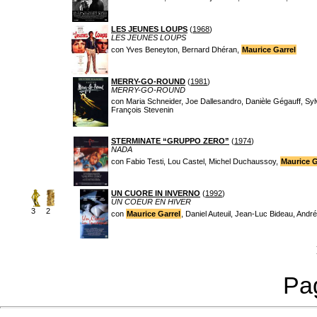
LES JEUNES LOUPS
(
1968
)
LES JEUNES LOUPS
con Yves Beneyton, Bernard Dhéran,
Maurice Garrel
MERRY-GO-ROUND
(
1981
)
MERRY-GO-ROUND
con Maria Schneider, Joe Dallesandro, Danièle Gégauff, Syl
François Stevenin
STERMINATE “GRUPPO ZERO”
(
1974
)
NADA
con Fabio Testi, Lou Castel, Michel Duchaussoy,
Maurice G
UN CUORE IN INVERNO
(
1992
)
UN COEUR EN HIVER
3
2
con
Maurice Garrel
, Daniel Auteuil, Jean-Luc Bideau, Andr
Pag