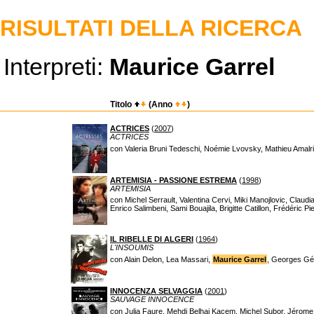
RISULTATI DELLA RICERCA
Interpreti:
Maurice Garrel
Titolo
(Anno
)
ACTRICES
(
2007
)
ACTRICES
con Valeria Bruni Tedeschi, Noémie Lvovsky, Mathieu Amalric
ARTEMISIA - PASSIONE ESTREMA
(
1998
)
ARTEMISIA
con Michel Serrault, Valentina Cervi, Miki Manojlovic, Claudi
Enrico Salimbeni, Sami Bouajila, Brigitte Catillon, Frédéric 
IL RIBELLE DI ALGERI
(
1964
)
L'INSOUMIS
con Alain Delon, Lea Massari,
Maurice Garrel
, Georges Gér
INNOCENZA SELVAGGIA
(
2001
)
SAUVAGE INNOCENCE
con Julia Faure, Mehdi Belhaj Kacem, Michel Subor, Jérom