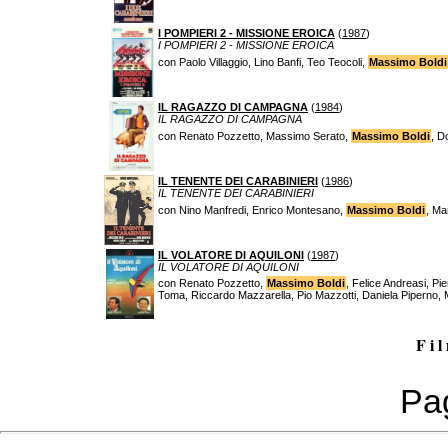
I POMPIERI 2 - MISSIONE EROICA
(
1987
)
I POMPIERI 2 - MISSIONE EROICA
con Paolo Villaggio, Lino Banfi, Teo Teocoli,
Massimo Boldi
IL RAGAZZO DI CAMPAGNA
(
1984
)
IL RAGAZZO DI CAMPAGNA
con Renato Pozzetto, Massimo Serato,
Massimo Boldi
, D
IL TENENTE DEI CARABINIERI
(
1986
)
IL TENENTE DEI CARABINIERI
con Nino Manfredi, Enrico Montesano,
Massimo Boldi
, Ma
IL VOLATORE DI AQUILONI
(
1987
)
IL VOLATORE DI AQUILONI
con Renato Pozzetto,
Massimo Boldi
, Felice Andreasi, Pi
Toma, Riccardo Mazzarella, Pio Mazzotti, Daniela Piperno,
F i l
Pag