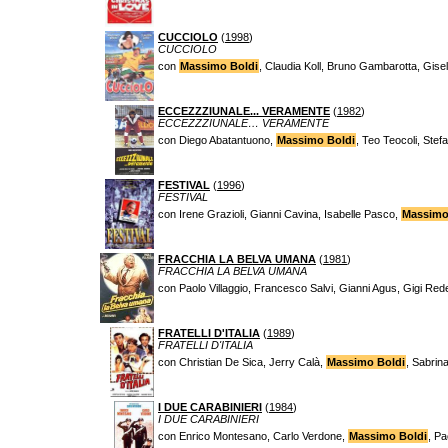
CUCCIOLO
(
1998
)
CUCCIOLO
con
Massimo Boldi
, Claudia Koll, Bruno Gambarotta, Gisel
ECCEZZZIUNALE... VERAMENTE
(
1982
)
ECCEZZZIUNALE… VERAMENTE
con Diego Abatantuono,
Massimo Boldi
, Teo Teocoli, Stefa
FESTIVAL
(
1996
)
FESTIVAL
con Irene Grazioli, Gianni Cavina, Isabelle Pasco,
Massimo
FRACCHIA LA BELVA UMANA
(
1981
)
FRACCHIA LA BELVA UMANA
con Paolo Villaggio, Francesco Salvi, Gianni Agus, Gigi Red
FRATELLI D'ITALIA
(
1989
)
FRATELLI D'ITALIA
con Christian De Sica, Jerry Calà,
Massimo Boldi
, Sabrin
I DUE CARABINIERI
(
1984
)
I DUE CARABINIERI
con Enrico Montesano, Carlo Verdone,
Massimo Boldi
, Pa