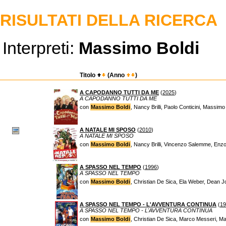
RISULTATI DELLA RICERCA
Interpreti:
Massimo Boldi
Titolo
(Anno
)
A CAPODANNO TUTTI DA ME
(
2025
)
A CAPODANNO TUTTI DA ME
con
Massimo Boldi
, Nancy Brilli, Paolo Conticini, Massi
A NATALE MI SPOSO
(
2010
)
A NATALE MI SPOSO
con
Massimo Boldi
, Nancy Brilli, Vincenzo Salemme, Enzo
A SPASSO NEL TEMPO
(
1996
)
A SPASSO NEL TEMPO
con
Massimo Boldi
, Christian De Sica, Ela Weber, Dean 
A SPASSO NEL TEMPO - L'AVVENTURA CONTINUA
(
19
A SPASSO NEL TEMPO - L'AVVENTURA CONTINUA
con
Massimo Boldi
, Christian De Sica, Marco Messeri, M