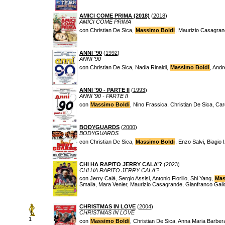
AMICI COME PRIMA (2018)
(
2018
)
AMICI COME PRIMA
con Christian De Sica,
Massimo Boldi
, Maurizio Casagran
ANNI '90
(
1992
)
ANNI '90
con Christian De Sica, Nadia Rinaldi,
Massimo Boldi
, Andr
ANNI '90 - PARTE II
(
1993
)
ANNI '90 - PARTE II
con
Massimo Boldi
, Nino Frassica, Christian De Sica, Ca
BODYGUARDS
(
2000
)
BODYGUARDS
con Christian De Sica,
Massimo Boldi
, Enzo Salvi, Biagio
CHI HA RAPITO JERRY CALA’?
(
2023
)
CHI HA RAPITO JERRY CALA’?
con Jerry Calà, Sergio Assisi, Antonio Fiorillo, Shi Yang,
Mas
Smaila, Mara Venier, Maurizio Casagrande, Gianfranco Gall
CHRISTMAS IN LOVE
(
2004
)
CHRISTMAS IN LOVE
1
con
Massimo Boldi
, Christian De Sica, Anna Maria Barber