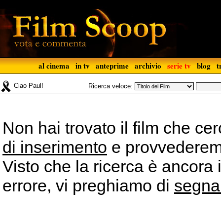
al cinema
in tv
anteprime
archivio
serie tv
blog
t
Ciao Paul!
Ricerca veloce:
Non hai trovato il film che ce
di inserimento
e provvederemo 
Visto che la ricerca è ancora 
errore, vi preghiamo di
segna