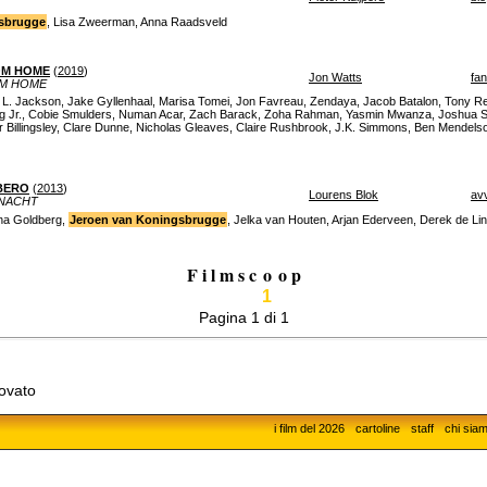
sbrugge
, Lisa Zweerman, Anna Raadsveld
OM HOME
(
2019
)
Jon Watts
fa
OM HOME
L. Jackson, Jake Gyllenhaal, Marisa Tomei, Jon Favreau, Zendaya, Jacob Batalon, Tony Revol
 Jr., Cobie Smulders, Numan Acar, Zach Barack, Zoha Rahman, Yasmin Mwanza, Joshua Si
er Billingsley, Clare Dunne, Nicholas Gleaves, Claire Rushbrook, J.K. Simmons, Ben Mendel
BERO
(
2013
)
Lourens Blok
av
RNACHT
na Goldberg,
Jeroen van Koningsbrugge
, Jelka van Houten, Arjan Ederveen, Derek de Lin
F i l m s c
o
o p
1
Pagina 1 di 1
rovato
i film del 2026
cartoline
staff
chi sia