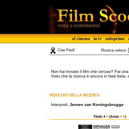
al cinema
in tv
anteprime
Ciao Paul!
Ricerca veloce:
Non hai trovato il film che cercavi? Fai un
Visto che la ricerca è ancora in fase beta,
RISULTATI DELLA RICERCA
Interpreti:
Jeroen van Koningsbrugge
Titolo
(Anno
)
RIPHAGEN
(
2016
)