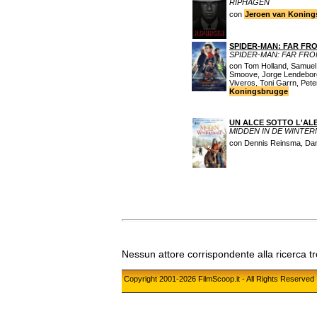
RIPHAGEN
con
Jeroen van Koning
SPIDER-MAN: FAR FR
SPIDER-MAN: FAR FR
con Tom Holland, Samuel 
Smoove, Jorge Lendeborg
Viveros, Toni Garrn, Pet
Koningsbrugge
UN ALCE SOTTO L'AL
MIDDEN IN DE WINTE
con Dennis Reinsma, Da
Nessun attore corrispondente alla ricerca t
Copyright 2001-2026 FilmScoop.it - All Rights Reserved