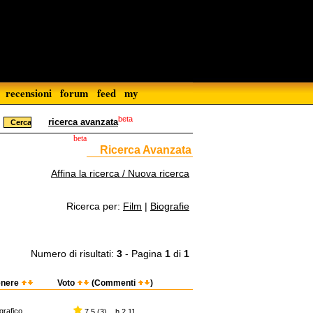
recensioni
forum
feed
my
beta
ricerca avanzata
beta
Ricerca Avanzata
Affina la ricerca / Nuova ricerca
Ricerca per:
Film
|
Biografie
Numero di risultati:
3
- Pagina
1
di
1
nere
Voto
(Commenti
)
grafico
7,5 (3) h 2.11