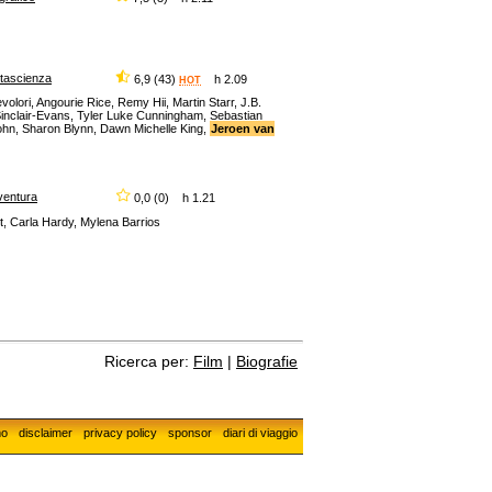
ntascienza
6,9 (43)
h 2.09
HOT
ori, Angourie Rice, Remy Hii, Martin Starr, J.B.
nclair-Evans, Tyler Luke Cunningham, Sebastian
sohn, Sharon Blynn, Dawn Michelle King,
Jeroen van
ventura
0,0 (0) h 1.21
t, Carla Hardy, Mylena Barrios
Ricerca per:
Film
|
Biografie
mo
disclaimer
privacy policy
sponsor
diari di viaggio