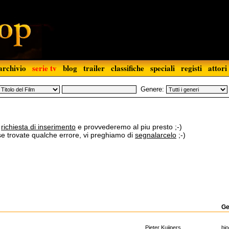
archivio
serie tv
blog
trailer
classifiche
speciali
registi
attori
Genere:
a
richiesta di inserimento
e provvederemo al piu presto ;-)
 se trovate qualche errore, vi preghiamo di
segnalarcelo
;-)
Ge
Pieter Kuijpers
bio