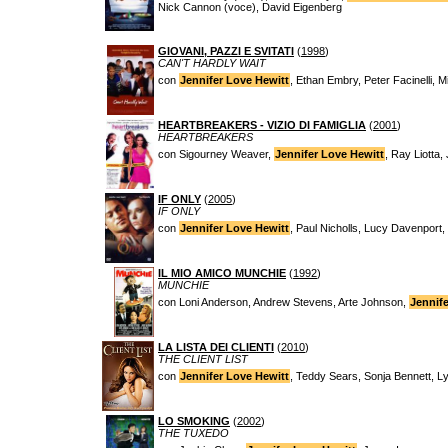
Nick Cannon (voce), David Eigenberg
GIOVANI, PAZZI E SVITATI
(
1998
)
CAN'T HARDLY WAIT
con
Jennifer Love Hewitt
, Ethan Embry, Peter Facinelli, 
HEARTBREAKERS - VIZIO DI FAMIGLIA
(
2001
)
HEARTBREAKERS
con Sigourney Weaver,
Jennifer Love Hewitt
, Ray Liotta
IF ONLY
(
2005
)
IF ONLY
con
Jennifer Love Hewitt
, Paul Nicholls, Lucy Davenport,
IL MIO AMICO MUNCHIE
(
1992
)
MUNCHIE
con Loni Anderson, Andrew Stevens, Arte Johnson,
Jennif
LA LISTA DEI CLIENTI
(
2010
)
THE CLIENT LIST
con
Jennifer Love Hewitt
, Teddy Sears, Sonja Bennett, 
LO SMOKING
(
2002
)
THE TUXEDO