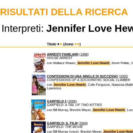
RISULTATI DELLA RICERCA
Interpreti:
Jennifer Love Hew
Titolo
(Anno
)
ARRESTI FAMILIARI
(
1996
)
HOUSE ARREST
con Wallace Shawn,
Jennifer Love Hewitt
, Kevin Pollak, 
CONFESSIONI DI UNA SINGLE DI SUCCESSO
(
2005
)
CONFESSIONS OF A SOCIOPATHIC SOCIAL CLIMBER
con
Jennifer Love Hewitt
, Colin Ferguson, Natassia Malt
Lawrence
GARFIELD 2
(
2006
)
GARFIELD: A TAIL OF TWO KITTIES
con Bill Murray, Breckin Meyer,
Jennifer Love Hewitt
, Luc
GARFIELD: IL FILM
(
2004
)
GARFIELD: THE MOVIE
con Bill Murray (voce), Breckin Meyer,
Jennifer Love Hewi