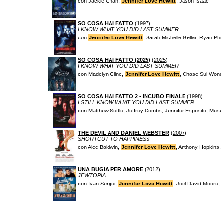
con Jackie Chan,
Jennifer Love Hewitt
, Jason Isaac
SO COSA HAI FATTO
(
1997
)
I KNOW WHAT YOU DID LAST SUMMER
con
Jennifer Love Hewitt
, Sarah Michelle Gellar, Ryan Phil
SO COSA HAI FATTO (2025)
(
2025
)
I KNOW WHAT YOU DID LAST SUMMER
con Madelyn Cline,
Jennifer Love Hewitt
, Chase Sui Wonde
SO COSA HAI FATTO 2 - INCUBO FINALE
(
1998
)
I STILL KNOW WHAT YOU DID LAST SUMMER
con Matthew Settle, Jeffrey Combs, Jennifer Esposito, Muse
THE DEVIL AND DANIEL WEBSTER
(
2007
)
SHORTCUT TO HAPPINESS
con Alec Baldwin,
Jennifer Love Hewitt
, Anthony Hopkins
UNA BUGIA PER AMORE
(
2012
)
JEWTOPIA
con Ivan Sergei,
Jennifer Love Hewitt
, Joel David Moore,