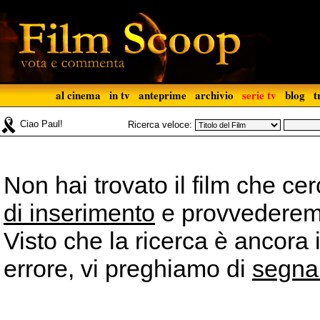
al cinema
in tv
anteprime
archivio
serie tv
blog
t
Ciao Paul!
Ricerca veloce:
Non hai trovato il film che ce
di inserimento
e provvederemo 
Visto che la ricerca è ancora 
errore, vi preghiamo di
segna