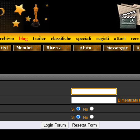
rchivio
blog
trailer
classifiche
speciali
registi
attori
rece
Dimenticato 
Si
No
Si
No