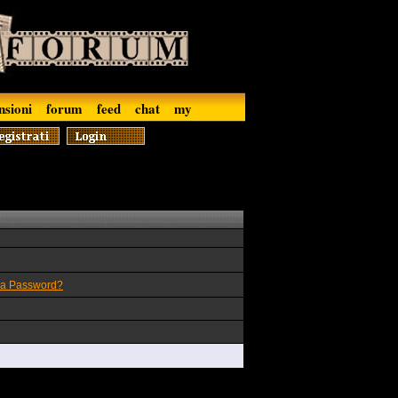
nsioni
forum
feed
chat
my
la Password?