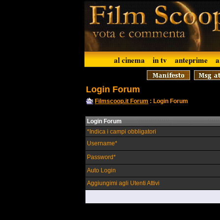
al cinema
in tv
anteprime
a
Login Forum
Filmscoop.it Forum
: Login Forum
Login Forum
*Indica i campi obbligatori
Username*
Password*
Auto Login
Aggiungimi agli Utenti Attivi