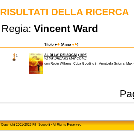
RISULTATI DELLA RICERCA
Regia:
Vincent Ward
Titolo
(Anno
)
AL DI LA' DEI SOGNI
(
1998
)
1
WHAT DREAMS MAY COME
con Robin Williams, Cuba Gooding jr., Annabella Sciorra, Ma
Pag
Copyright 2001-2026 FilmScoop.it - All Rights Reserved