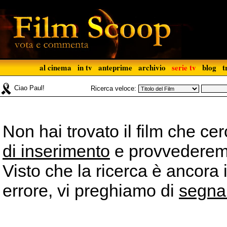
al cinema
in tv
anteprime
archivio
serie tv
blog
t
Ciao Paul!
Ricerca veloce:
Non hai trovato il film che ce
di inserimento
e provvederemo 
Visto che la ricerca è ancora 
errore, vi preghiamo di
segna