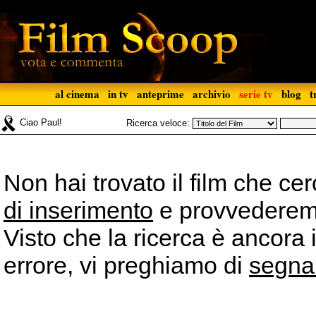
al cinema
in tv
anteprime
archivio
serie tv
blog
t
Ciao Paul!
Ricerca veloce:
Non hai trovato il film che ce
di inserimento
e provvederemo 
Visto che la ricerca è ancora 
errore, vi preghiamo di
segna