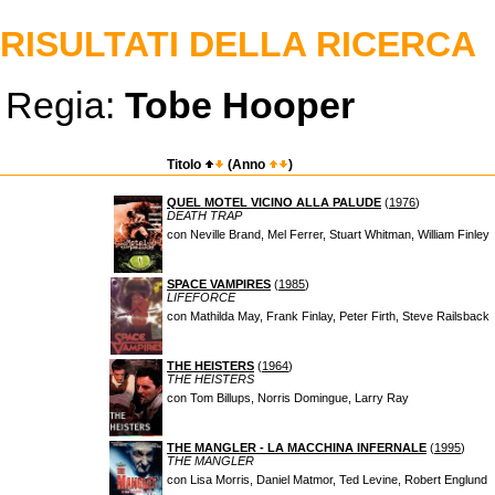
RISULTATI DELLA RICERCA
Regia:
Tobe Hooper
Titolo
(Anno
)
QUEL MOTEL VICINO ALLA PALUDE
(
1976
)
DEATH TRAP
con Neville Brand, Mel Ferrer, Stuart Whitman, William Finley
SPACE VAMPIRES
(
1985
)
LIFEFORCE
con Mathilda May, Frank Finlay, Peter Firth, Steve Railsback
THE HEISTERS
(
1964
)
THE HEISTERS
con Tom Billups, Norris Domingue, Larry Ray
THE MANGLER - LA MACCHINA INFERNALE
(
1995
)
THE MANGLER
con Lisa Morris, Daniel Matmor, Ted Levine, Robert Englund