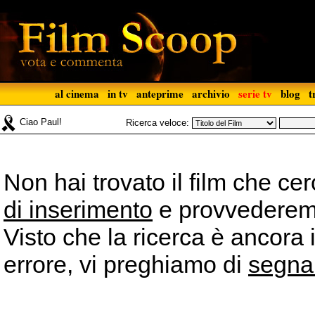
al cinema
in tv
anteprime
archivio
serie tv
blog
t
Ciao Paul!
Ricerca veloce:
Non hai trovato il film che ce
di inserimento
e provvederemo 
Visto che la ricerca è ancora 
errore, vi preghiamo di
segna