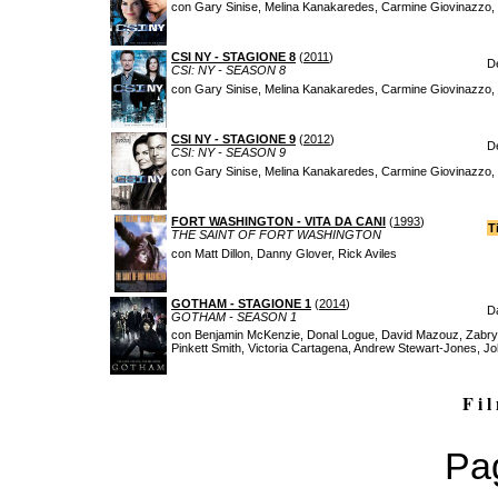
con Gary Sinise, Melina Kanakaredes, Carmine Giovinazzo, Hi
CSI NY - STAGIONE 8
(
2011
)
D
CSI: NY - SEASON 8
con Gary Sinise, Melina Kanakaredes, Carmine Giovinazzo, Hi
CSI NY - STAGIONE 9
(
2012
)
D
CSI: NY - SEASON 9
con Gary Sinise, Melina Kanakaredes, Carmine Giovinazzo, Hi
FORT WASHINGTON - VITA DA CANI
(
1993
)
T
THE SAINT OF FORT WASHINGTON
con Matt Dillon, Danny Glover, Rick Aviles
GOTHAM - STAGIONE 1
(
2014
)
D
GOTHAM - SEASON 1
con Benjamin McKenzie, Donal Logue, David Mazouz, Zabryn
Pinkett Smith, Victoria Cartagena, Andrew Stewart-Jones, 
F i l
Pag