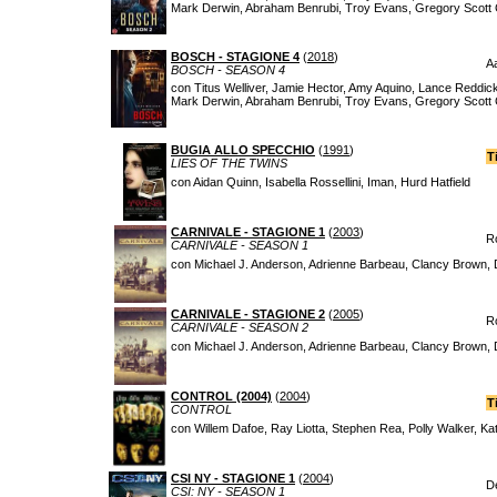
Mark Derwin, Abraham Benrubi, Troy Evans, Gregory Scott 
BOSCH - STAGIONE 4
(
2018
)
A
BOSCH - SEASON 4
con Titus Welliver, Jamie Hector, Amy Aquino, Lance Reddic
Mark Derwin, Abraham Benrubi, Troy Evans, Gregory Scott 
BUGIA ALLO SPECCHIO
(
1991
)
T
LIES OF THE TWINS
con Aidan Quinn, Isabella Rossellini, Iman, Hurd Hatfield
CARNIVALE - STAGIONE 1
(
2003
)
R
CARNIVALE - SEASON 1
con Michael J. Anderson, Adrienne Barbeau, Clancy Brown, De
CARNIVALE - STAGIONE 2
(
2005
)
R
CARNIVALE - SEASON 2
con Michael J. Anderson, Adrienne Barbeau, Clancy Brown, De
CONTROL (2004)
(
2004
)
T
CONTROL
con Willem Dafoe, Ray Liotta, Stephen Rea, Polly Walker, K
CSI NY - STAGIONE 1
(
2004
)
D
CSI: NY - SEASON 1