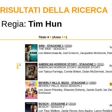
RISULTATI DELLA RICERCA
Regia:
Tim Hun
Titolo
(Anno
)
4400 - STAGIONE 1
(
2004
)
Yv
THE 4400 - SEASON 1
con Mahershala Ali, Joel Gretsch, Jacqueline McKenzie, Patr
AMERICAN HORROR STORY - STAGIONE 1
(
2011
)
1
R
AMERICAN HORROR STORY: MURDER STORY
con Taissa Farmiga, Connie Britton, Dylan McDermott, Jess
BEVERLY HILLS, 90210 - STAGIONE 1
(
1990
)
T
BEVERLY HILLS, 90210 SEASON 1
con Jason Priestley, Shannen Doherty, Jannie Garth, Ian Zier
Eckhouse
BOSCH - STAGIONE 2
(
2016
)
Al
BOSCH - SEASON 2
con Titus Welliver, Jamie Hector, Amy Aquino, Lance Reddic