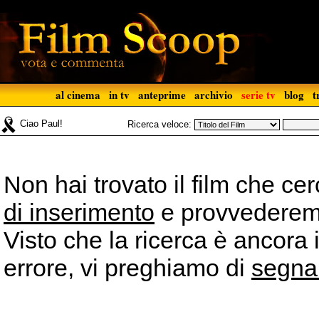
al cinema
in tv
anteprime
archivio
serie tv
blog
t
Ciao Paul!
Ricerca veloce:
Non hai trovato il film che ce
di inserimento
e provvederemo 
Visto che la ricerca è ancora 
errore, vi preghiamo di
segna