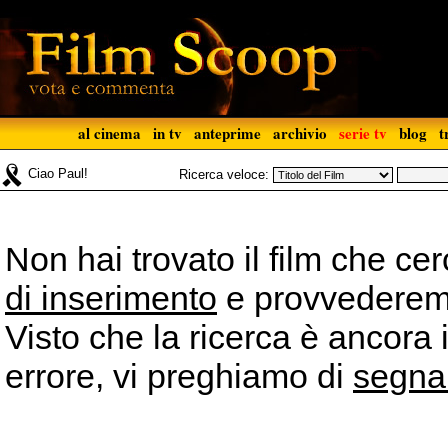
al cinema
in tv
anteprime
archivio
serie tv
blog
t
Ciao Paul!
Ricerca veloce:
Non hai trovato il film che ce
di inserimento
e provvederemo 
Visto che la ricerca è ancora 
errore, vi preghiamo di
segna