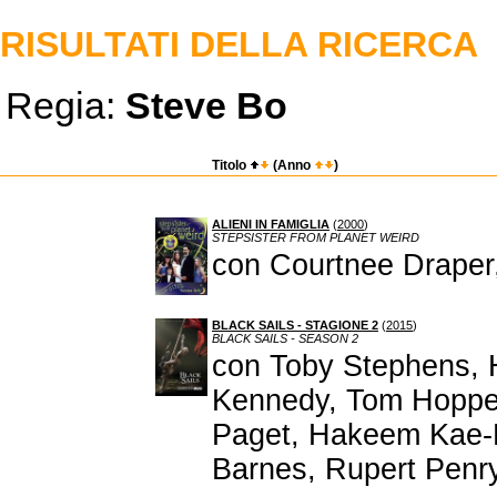
RISULTATI DELLA RICERCA
Regia:
Steve Bo
Titolo
(Anno
)
ALIENI IN FAMIGLIA
(
2000
)
STEPSISTER FROM PLANET WEIRD
con Courtnee Draper
BLACK SAILS - STAGIONE 2
(
2015
)
BLACK SAILS - SEASON 2
con Toby Stephens, 
Kennedy, Tom Hoppe
Paget, Hakeem Kae-
Barnes, Rupert Penr