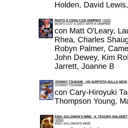
Holden, David Lewis,
INVITO A CENA CON VAMPIRO
(
2000
)
MOM'S GOT A DATE WITH A VAMPIRE
con Matt O'Leary, La
Rhea, Charles Shaugh
Robyn Palmer, Camer
John Dewey, Kim Robe
Jarrett, Joanne B
JOHNNY TSUNAMI - UN SURFISTA SULLA NEVE
JOHNNY TSUNAMI
con Cary-Hiroyuki T
Thompson Young, Ma
KING SOLOMON'S MINE - IL TESORO MALEDE
(
2004
)
KING SOLOMON'S MINE