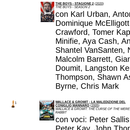
THE BOYS - STAGIONE 2
(
2020
)
THE BOYS - SEASON 2
con Karl Urban, Anton
Dominique McElligott
Crawford, Tomer Kap
Minifie, Aya Cash, A
Shantel VanSanten, N
Malcolm Barrett, Gia
Doumit, Langston Ker
Thompson, Shawn Ash
Byrne, Chris Mark
WALLACE & GROMIT - LA MALEDIZIONE DEL
1
CONIGLIO MANNARO
(
2005
)
WALLACE & GROMIT: THE CURSE OF THE WERE
RABBIT
con voci: Peter Sall
Peter Kay, John Th