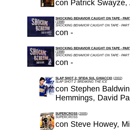
con Patrick Swayze,
SHOCKING BEHAVIOR CAUGHT ON TAPE - PART
(
1998
)
SHOCKING BEHAVIOR CAUGHT ON TAPE - PART
con -
SHOCKING BEHAVIOR CAUGHT ON TAPE - PART
(
1998
)
SHOCKING BEHAVIOR CAUGHT ON TAPE - PART
con -
SLAP SHOT 2: SFIDA SUL GHIACCIO
(
2002
)
SLAP SHOT 2: BREAKING THE ICE
con Stephen Baldwin
Hemmings, David Pae
SUPERCROSS
(
2005
)
SUPERCROSS
con Steve Howey, Mi