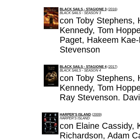
BLACK SAILS - STAGIONE 3
(
2016
)
BLACK SAILS - SEASON 3
con Toby Stephens, 
Kennedy, Tom Hoppe
Paget, Hakeem Kae-K
Stevenson
BLACK SAILS - STAGIONE 4
(
2017
)
BLACK SAILS - SEASON 4
con Toby Stephens, 
Kennedy, Tom Hopper
Ray Stevenson. David
HARPER'S ISLAND
(
2009
)
HARPER'S ISLAND
con Elaine Cassidy,
Richardson, Adam Ca