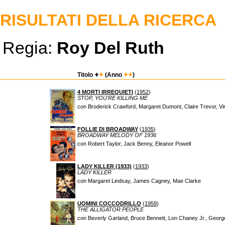
RISULTATI DELLA RICERCA
Regia:
Roy Del Ruth
Titolo
(Anno
)
4 MORTI IRREQUIETI
(
1952
)
STOP, YOU'RE KILLING ME
con Broderick Crawford, Margaret Dumont, Claire Trevor, Vir
FOLLIE DI BROADWAY
(
1935
)
BROADWAY MELODY OF 1936
con Robert Taylor, Jack Benny, Eleanor Powell
LADY KILLER (1933)
(
1933
)
LADY KILLER
con Margaret Lindsay, James Cagney, Mae Clarke
UOMINI COCCODRILLO
(
1959
)
THE ALLIGATOR PEOPLE
con Beverly Garland, Bruce Bennett, Lon Chaney Jr., Georg