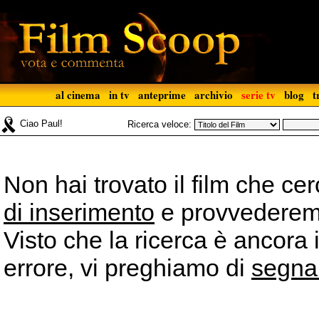
al cinema
in tv
anteprime
archivio
serie tv
blog
t
Ciao Paul!
Ricerca veloce:
Non hai trovato il film che ce
di inserimento
e provvederemo 
Visto che la ricerca è ancora 
errore, vi preghiamo di
segna