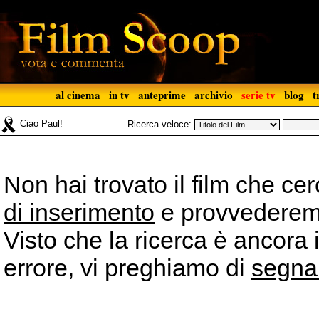
al cinema
in tv
anteprime
archivio
serie tv
blog
t
Ciao Paul!
Ricerca veloce:
Non hai trovato il film che ce
di inserimento
e provvederemo 
Visto che la ricerca è ancora 
errore, vi preghiamo di
segna