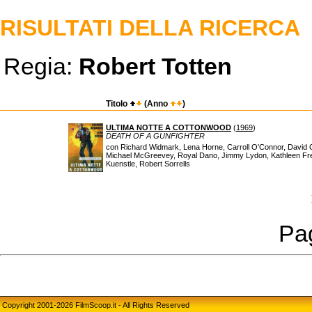
RISULTATI DELLA RICERCA
Regia:
Robert Totten
Titolo
(Anno
)
ULTIMA NOTTE A COTTONWOOD
(
1969
)
DEATH OF A GUNFIGHTER
con Richard Widmark, Lena Horne, Carroll O'Connor, David 
Michael McGreevey, Royal Dano, Jimmy Lydon, Kathleen Fre
Kuenstle, Robert Sorrells
Pag
Copyright 2001-2026 FilmScoop.it - All Rights Reserved