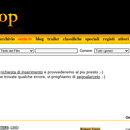
archivio
serie tv
blog
trailer
classifiche
speciali
registi
attori
Genere:
a
richiesta di inserimento
e provvederemo al piu presto ;-)
 se trovate qualche errore, vi preghiamo di
segnalarcelo
;-)
Ge
STERS
(
1995
)
Robert Ginty
co