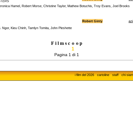
STERS
onica Hamel, Robert Morse, Christine Taylor, Mathew Botuchis, Troy Evans, Joel Brooks
)
Robert Ginty
az
. Ngor, Kieu Chinh, Tamlyn Tomita, John Pleshette
F i l m s c
o
o p
1
Pagina 1 di 1
i film del 2026
cartoline
staff
chi sia