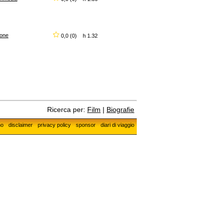
ione
0,0 (0) h 1.32
Ricerca per:
Film
|
Biografie
mo
disclaimer
privacy policy
sponsor
diari di viaggio