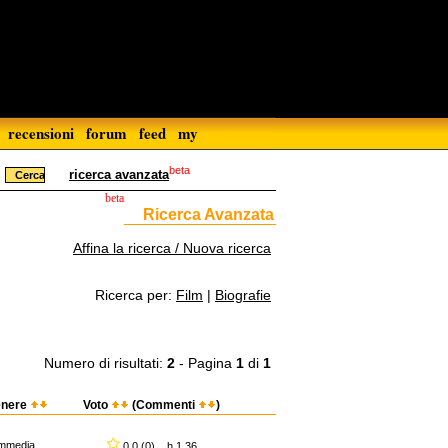
recensioni
forum
feed
my
beta
ricerca avanzata
beta
Ricerca Avanzata
Affina la ricerca / Nuova ricerca
Ricerca per:
Film
|
Biografie
Numero di risultati:
2
- Pagina
1
di
1
nere
Voto
(Commenti
)
mmedia
0,0 (0) h 1.36