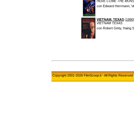
HERE COME THE MUN
con Edward Herrmann, Ver
VIETNAM, TEXAS
(
1990
VIETNAM TEXAS
con Robert Ginty, Haing S
Copyright 2001-2026 FilmScoop.it - All Rights Reserved