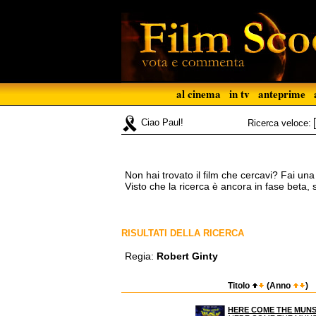
al cinema
in tv
anteprime
Ciao Paul!
Ricerca veloce:
Non hai trovato il film che cercavi? Fai un
Visto che la ricerca è ancora in fase beta,
RISULTATI DELLA RICERCA
Regia:
Robert Ginty
Titolo
(Anno
)
HERE COME THE MUN