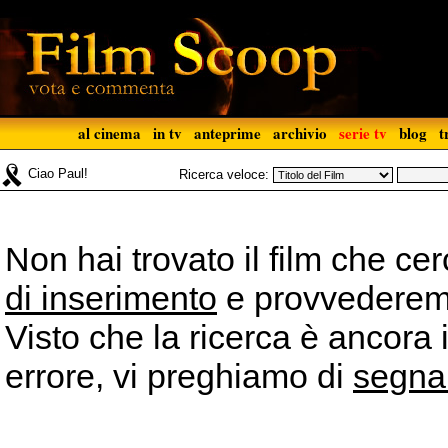
al cinema
in tv
anteprime
archivio
serie tv
blog
t
Ciao Paul!
Ricerca veloce:
Non hai trovato il film che ce
di inserimento
e provvederemo 
Visto che la ricerca è ancora 
errore, vi preghiamo di
segna