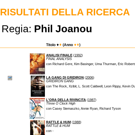
RISULTATI DELLA RICERCA
Regia:
Phil Joanou
Titolo
(Anno
)
ANALISI FINALE
(
1992
)
FINAL ANALYSIS
con Richard Gere, Kim Basinger, Uma Thurman, Eric Robert
LA GANG DI GRIDIRON
(
2006
)
GRIDIRON GANG
con The Rock, Xzibit, L. Scott Caldwell, Leon Rippy, Kevin 
L'ORA DELLA RIVINCITA
(
1987
)
Three O Clock High
con Casey Siemaszko, Annie Ryan, Richard Tyson
RATTLE & HUM
(
1988
)
RATTLE & HUM
con -