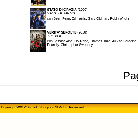
STATO DI GRAZIA
(
1990
)
STATE OF GRACE
con Sean Penn, Ed Harris, Gary Oldman, Robin Wright
VERITA' SEPOLTE
(
2016
)
THE VEIL
con Jessica Alba, Lily Rabe, Thomas Jane, Aleksa Palladin
Friendly, Christopher Sweeney
Pag
Copyright 2001-2026 FilmScoop.it - All Rights Reserved