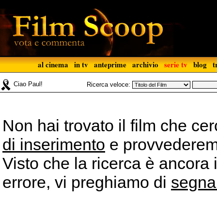
al cinema
in tv
anteprime
archivio
serie tv
blog
t
Ciao Paul!
Ricerca veloce:
Non hai trovato il film che ce
di inserimento
e provvederemo 
Visto che la ricerca è ancora 
errore, vi preghiamo di
segna