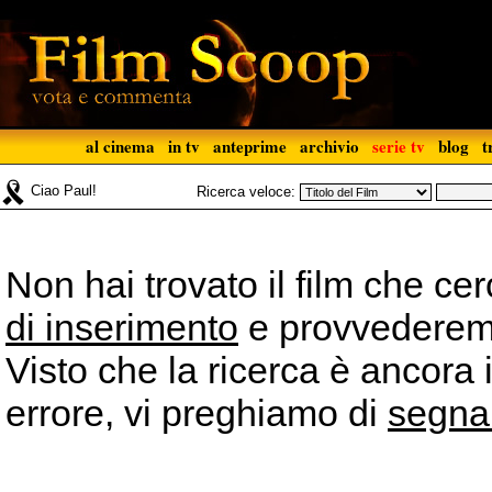
al cinema
in tv
anteprime
archivio
serie tv
blog
t
Ciao Paul!
Ricerca veloce:
Non hai trovato il film che ce
di inserimento
e provvederemo 
Visto che la ricerca è ancora 
errore, vi preghiamo di
segna