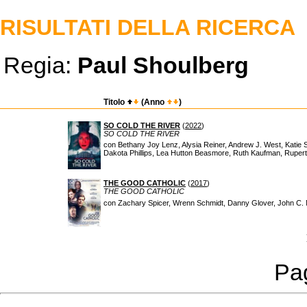
RISULTATI DELLA RICERCA
Regia:
Paul Shoulberg
Titolo
(Anno
)
SO COLD THE RIVER
(
2022
)
SO COLD THE RIVER
con Bethany Joy Lenz, Alysia Reiner, Andrew J. West, Katie
Dakota Phillips, Lea Hutton Beasmore, Ruth Kaufman, Rupert
THE GOOD CATHOLIC
(
2017
)
THE GOOD CATHOLIC
con Zachary Spicer, Wrenn Schmidt, Danny Glover, John C. M
Pag