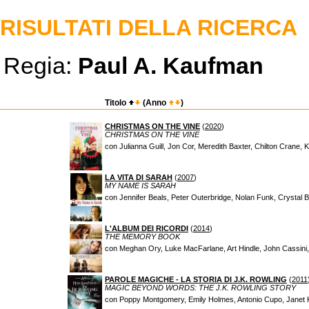
RISULTATI DELLA RICERCA
Regia:
Paul A. Kaufman
Titolo
(Anno
)
CHRISTMAS ON THE VINE
(
2020
)
CHRISTMAS ON THE VINE
con Julianna Guill, Jon Cor, Meredith Baxter, Chilton Crane, 
LA VITA DI SARAH
(
2007
)
MY NAME IS SARAH
con Jennifer Beals, Peter Outerbridge, Nolan Funk, Crystal 
L'ALBUM DEI RICORDI
(
2014
)
THE MEMORY BOOK
con Meghan Ory, Luke MacFarlane, Art Hindle, John Cassini
PAROLE MAGICHE - LA STORIA DI J.K. ROWLING
(
2011
MAGIC BEYOND WORDS: THE J.K. ROWLING STORY
con Poppy Montgomery, Emily Holmes, Antonio Cupo, Janet K