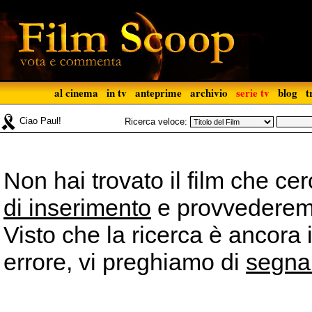
al cinema
in tv
anteprime
archivio
serie tv
blog
t
Ciao Paul!
Ricerca veloce:
Non hai trovato il film che ce
di inserimento
e provvederemo 
Visto che la ricerca è ancora 
errore, vi preghiamo di
segna