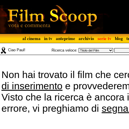
al cinema
in tv
anteprime
archivio
serie tv
blog
t
Ciao Paul!
Ricerca veloce:
Non hai trovato il film che ce
di inserimento
e provvederemo 
Visto che la ricerca è ancora 
errore, vi preghiamo di
segna