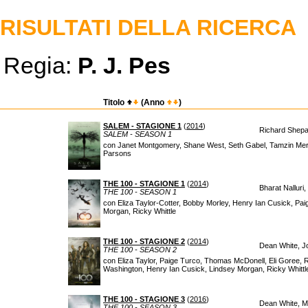
RISULTATI DELLA RICERCA
Regia:
P. J. Pes
Titolo
(Anno
)
SALEM - STAGIONE 1
(
2014
)
Richard Shepar
SALEM - SEASON 1
con Janet Montgomery, Shane West, Seth Gabel, Tamzin Merc
Parsons
THE 100 - STAGIONE 1
(
2014
)
Bharat Nalluri
THE 100 - SEASON 1
con Eliza Taylor-Cotter, Bobby Morley, Henry Ian Cusick, Pa
Morgan, Ricky Whittle
THE 100 - STAGIONE 2
(
2014
)
Dean White, J
THE 100 - SEASON 2
con Eliza Taylor, Paige Turco, Thomas McDonell, Eli Goree, 
Washington, Henry Ian Cusick, Lindsey Morgan, Ricky Whittl
THE 100 - STAGIONE 3
(
2016
)
Dean White, Ma
THE 100 - SEASON 3